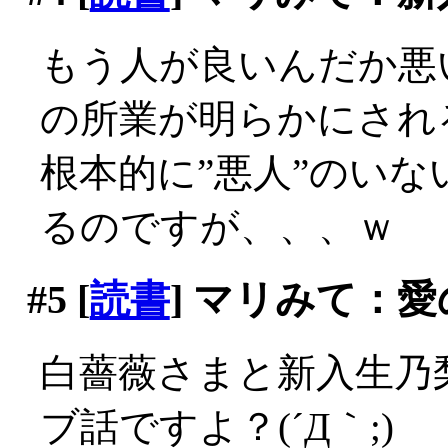
もう人が良いんだか悪
の所業が明らかにされ
根本的に”悪人”のい
るのですが、、、ｗ
#5
[
読書
] マリみて：
白薔薇さまと新入生乃
ブ話ですよ？(´Д｀;)