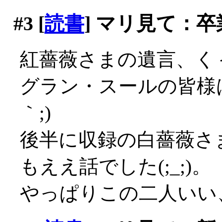
#3
[
読書
] マリ見て：卒
紅薔薇さまの遺言、くぅ～
グラン・スールの皆様は
｀;)
後半に収録の白薔薇さ
もええ話でした(;_;)。
やっぱりこの二人いい、良