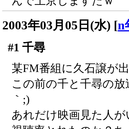
んで上京しますたｗ
2003年03月05日(水)
[
n
#1
千尋
某FM番組に久石譲が出てた
この前の千と千尋の放送
｀;)
あれだけ映画見た人が