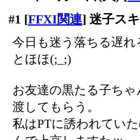
#1
[
FFXI関連
] 迷子
今日も迷う落ちる遅れる
とほほ(;_;)
お友達の黒たる子ちゃ
渡してもらう。
私はPTに誘われていた