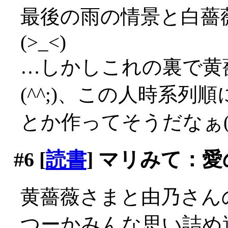
最後の雨の情景と白薔
(>_<)
…しかしこれの裏で黄
(^^;)、この人時系
とか作ってそうだなぁ(^
#6
[
読書
] マリみて：
黄薔薇さまと由乃さん
つーかみんな思い詰め過