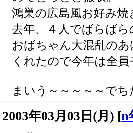
鴻巣の広島風お好み焼
去年、４人でばらばら
おばちゃん大混乱のあ
くれたので今年は全員モ
まいう～～～～～でちた(
2003年03月03日(月)
[
n