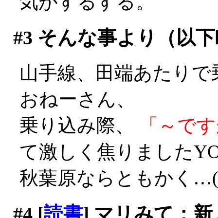
気がするする。
#3
そんな事より（以下
山手線、田端あたりで
おねーさん、
乗り込み際、
「～です
て激しく焦りましたYO
秋葉原ならともかく…(^^;;
#4
[
読書
] マリみて：新