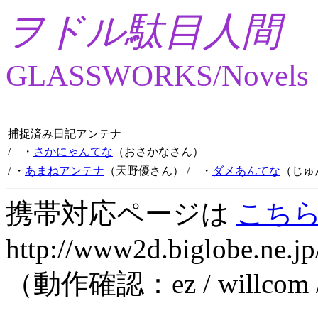
ヲドル駄目人間
GLASSWORKS/Novels
捕捉済み日記アンテナ
/ ・
さかにゃんてな
（おさかなさん）
/ ・
あまねアンテナ
（天野優さん）
/ ・
ダメあんてな
（じゅ
携帯対応ページは
こち
http://www2d.biglobe.ne.jp
（動作確認：ez / willcom 