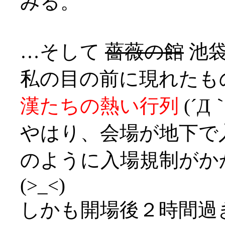
みる。
…そして
薔薇の館
池袋
私の目の前に現れたも
漢たちの熱い行列
(´Д｀
やはり、会場が地下で
のように入場規制がか
(>_<)
しかも開場後２時間過