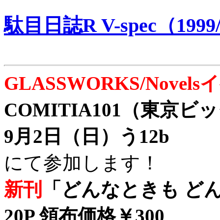
駄目日誌R V-spec（1999/
GLASSWORKS/Nove
COMITIA101（東京
9月2日（日）う12b
にて参加します！
新刊
「どんなときも どん
20P 領布価格￥300