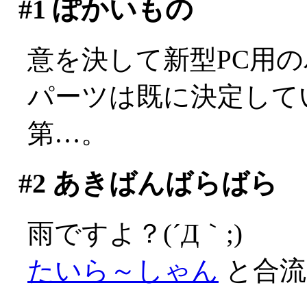
#1
ぽかいもの
意を決して新型PC用
パーツは既に決定して
第…。
#2
あきばんばらばら
雨ですよ？(´Д｀;)
たいら～しゃん
と合流