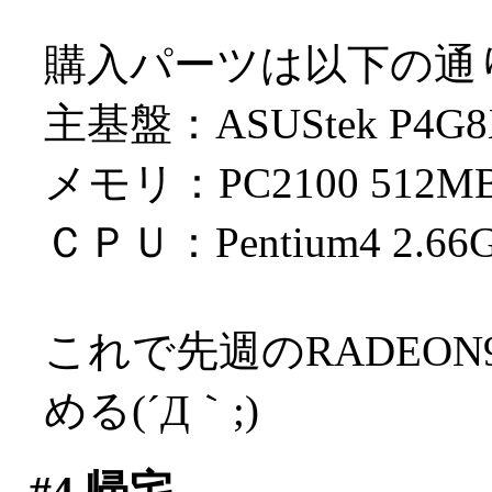
購入パーツは以下の通
主基盤：ASUStek P4
メモリ：PC2100 512M
ＣＰＵ：Pentium4 2.66
これで先週のRADEON
める(´Д｀;)
#4
帰宅