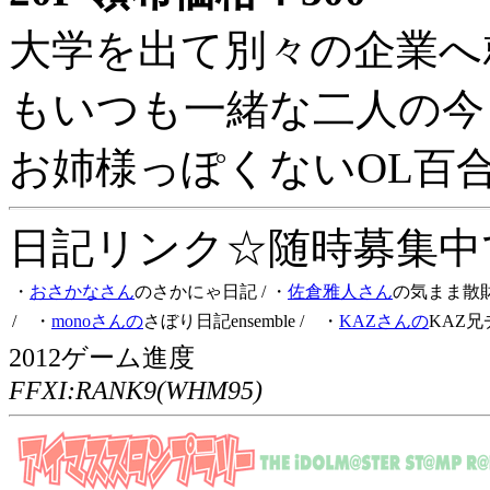
大学を出て別々の企業へ
もいつも一緒な二人の今
お姉様っぽくないOL百
日記リンク☆随時募集中です
・
おさかなさん
のさかにゃ日記
/ ・
佐倉雅人さん
の気まま散
/ ・
monoさんの
さぼり日記ensemble
/ ・
KAZさんの
KAZ兄
2012ゲーム進度
FFXI:RANK9(WHM95)