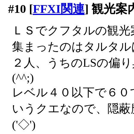
#10
[
FFXI関連
] 観光
ＬＳでクフタルの観光
集まったのはタルタル
２人、うちのLSの偏
(^^;)
レベル４０以下で６０
いうクエなので、隠蔽
('◇')ゞ