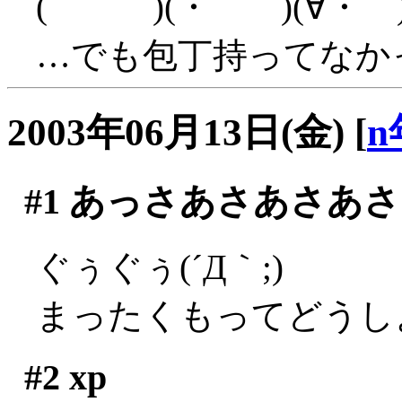
( )(・ )(∀・ )
…でも包丁持ってなか
2003年06月13日(金)
[
n
#1
あっさあさあさあさ
ぐぅぐぅ(´Д｀;)
まったくもってどうしよ
#2
xp