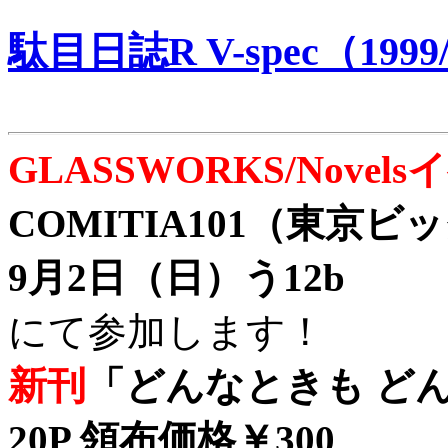
駄目日誌R V-spec（1999/
GLASSWORKS/Nove
COMITIA101（東京
9月2日（日）う12b
にて参加します！
新刊
「どんなときも どん
20P 領布価格￥300