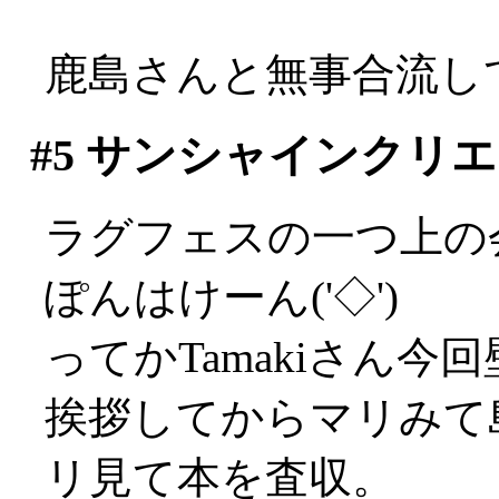
鹿島さんと無事合流し
#5
サンシャインクリエ
ラグフェスの一つ上の会
ぽんはけーん('◇')ゞ
ってかTamakiさん今回壁
挨拶してからマリみて
リ見て本を査収。