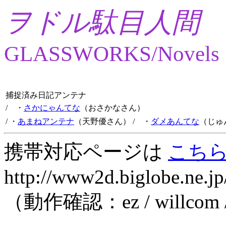
ヲドル駄目人間
GLASSWORKS/Novels
捕捉済み日記アンテナ
/ ・
さかにゃんてな
（おさかなさん）
/ ・
あまねアンテナ
（天野優さん）
/ ・
ダメあんてな
（じゅ
携帯対応ページは
こち
http://www2d.biglobe.ne.jp
（動作確認：ez / willcom 