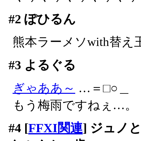
#2
ぽひるん
熊本ラーメソwith替え
#3
よるぐる
ぎゃああ～
…＝□○＿
もう梅雨ですねぇ…。
#4
[
FFXI関連
] ジュ