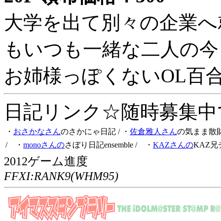
大学を出て別々の企業へ
もいつも一緒な二人の今
お姉様っぽくないOL百
日記リンク☆随時募集中です
・
おさかなさん
のさかにゃ日記
/ ・
佐倉雅人さん
の気まま散
/ ・
monoさんの
さぼり日記ensemble
/ ・
KAZさんの
KAZ兄
2012ゲーム進度
FFXI:RANK9(WHM95)