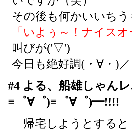
いですか（笑）
その後も何かいいちう
「いよぅ～！ナイスオ
叫びが('▽')
今日も絶好調(・∀・)／
#4
よる、船雄しゃんレポ
≡゜∀゜)≡゜∀゜)━!!!!
帰宅しようとすると