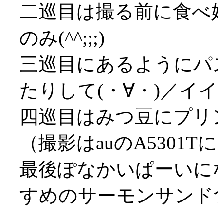
二巡目は撮る前に食べ
のみ(^^;;;)
三巡目にあるようにパ
たりして(・∀・)／イイ
四巡目はみつ豆にプリ
（撮影はauのA5301T
最後ぽなかいぱーいにな
すめのサーモンサンド