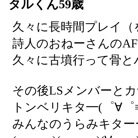
タルくん59歳
久々に長時間プレイ（
詩人のおねーさんのA
久々に古墳行って骨とバ
その後LSメンバーと
トンベリキタ━(゜∀゜≡(
みんなのうらみキターー(