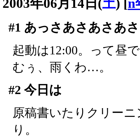
2003年06月14日(
土
)
[
n
#1
あっさあさあさあさ
起動は12:00。って昼です
むぅ、雨くわ…。
#2
今日は
原稿書いたりクリーニ
り。