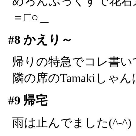
めろんぶっくすで花右
＝□○＿
#8
かえり～
帰りの特急でコレ書い
隣の席のTamakiしゃんは
#9
帰宅
雨は止んでました(^-^)