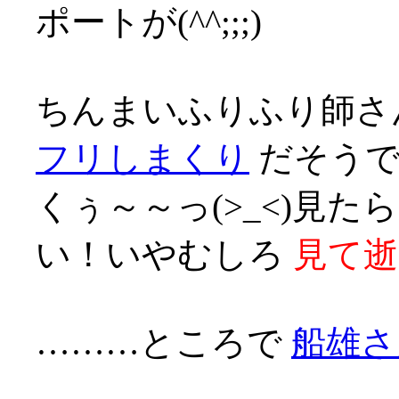
ポートが(^^;;;)
ちんまいふりふり師
フリしまくり
だそうで
くぅ～～っ(>_<)見
い！いやむしろ
見て逝
………ところで
船雄さ