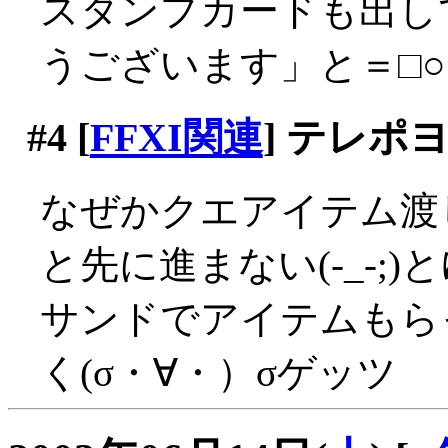
スタンプカードも出し
うございます」と＝□○
#4
[
FFXI関連
] テレ
なぜかクエアイテム渡
と先に進まない(-_-;
サンドでアイテムもら
く(σ・∀・）σゲッツ