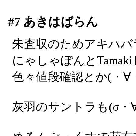
#7
あきはばらん
朱査収のためアキハバ
にゃしゃぽんとTama
色々値段確認とか(・∀
灰羽のサントラも(σ・