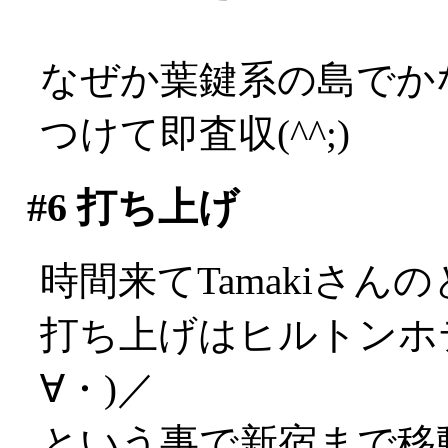
なぜか葉鍵系の島でかな
つけて即査収(^^;)
#6
打ち上げ
時間来てTamakiさん
打ち上げはヒルトンホ
∀・)／
という事で新宿まで移