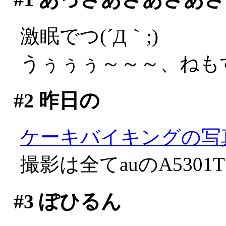
激眠でつ(´Д｀;)
うぅぅぅ～～～、ねも
#2
昨日の
ケーキバイキングの写
撮影は全てauのA5301
#3
ぽひるん