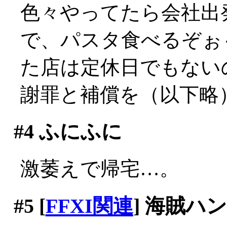
色々やってたら会社出発
で、パスタ食べるぞぉ
た店は定休日でもないのに
謝罪と補償を（以下略
#4
ふにふに
激萎えで帰宅…。
#5
[
FFXI関連
] 海賊ハ