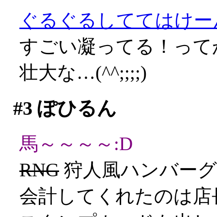
ぐるぐるしててはけーん(
すごい凝ってる！って
壮大な…(^^;;;;)
#3
ぽひるん
馬～～～～:D
RNG
狩人風ハンバーグ(
会計してくれたのは店