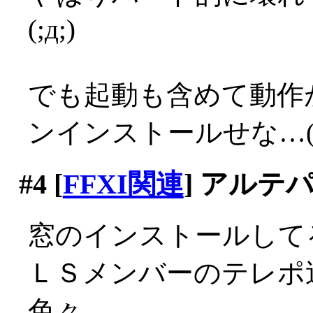
(;д;)
でも起動も含めて動作
ンインストールせな…(;д
#4
[
FFXI関連
] アルテ
窓のインストールして
ＬＳメンバーのテレポ
色々。