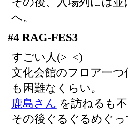
その後、入場列には並ば
へ。
#4
RAG-FES3
すごい人(>_<)
文化会館のフロア一つ
も困難なくらい。
鹿島さん
を訪ねるも不
その後ぐるぐるめぐっ