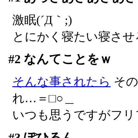
激眠(´Д｀;)
とにかく寝たい寝させ
#2
なんてことをｗ
そんな事されたら
その
れ…＝□○＿
いつも思うですがフリフ
#3
ぽひるん