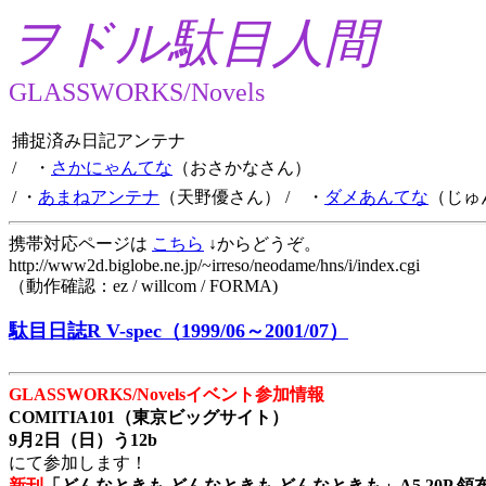
ヲドル駄目人間
GLASSWORKS/Novels
捕捉済み日記アンテナ
/ ・
さかにゃんてな
（おさかなさん）
/ ・
あまねアンテナ
（天野優さん）
/ ・
ダメあんてな
（じゅ
携帯対応ページは
こちら
↓からどうぞ。
http://www2d.biglobe.ne.jp/~irreso/neodame/hns/i/index.cgi
（動作確認：ez / willcom / FORMA)
駄目日誌R V-spec（1999/06～2001/07）
GLASSWORKS/Novelsイベント参加情報
COMITIA101（東京ビッグサイト）
9月2日（日）う12b
にて参加します！
新刊
「どんなときも どんなときも どんなときも」A5 20P 領布