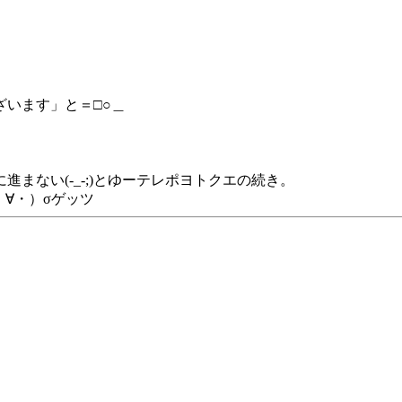
います」と＝□○＿
まない(-_-;)とゆーテレポヨトクエの続き。
∀・）σゲッツ