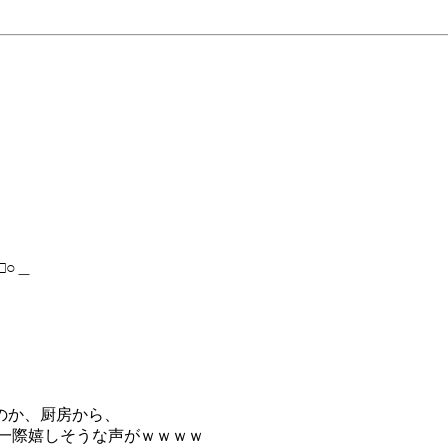
□○＿
のか、厨房から、
一際嬉しそうな声がｗｗｗｗ