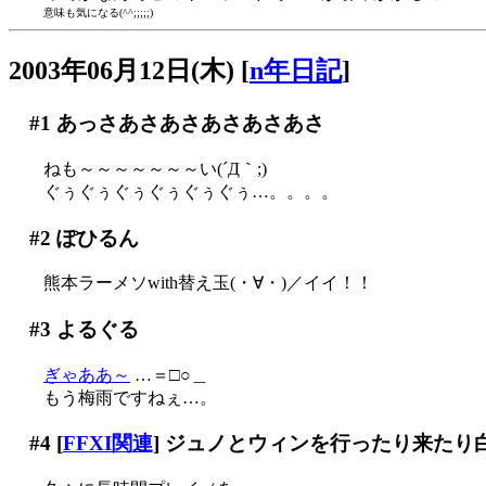
意味も気になる(^^;;;;;)
2003年06月12日(木)
[
n年日記
]
#1
あっさあさあさあさあさあさ
ねも～～～～～～～い(´Д｀;)
ぐぅぐぅぐぅぐぅぐぅぐぅ…。。。。
#2
ぽひるん
熊本ラーメソwith替え玉(・∀・)／イイ！！
#3
よるぐる
ぎゃああ～
…＝□○＿
もう梅雨ですねぇ…。
#4
[
FFXI関連
] ジュノとウィンを行ったり来たり