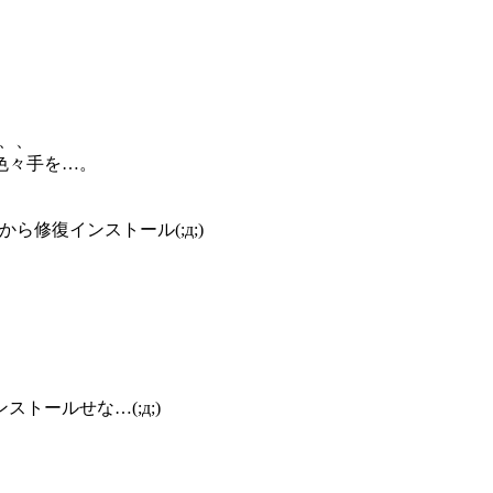
、、、
色々手を…。
ら修復インストール(;д;)
トールせな…(;д;)