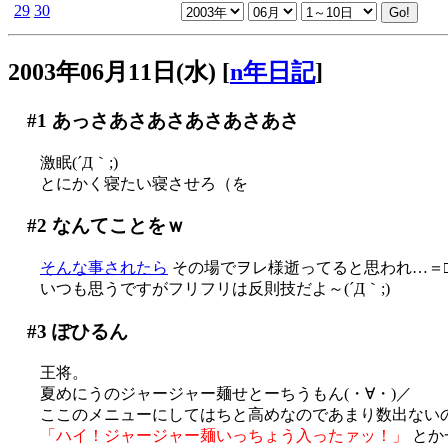
29
30
2003年06月11日(水)
[
n年日記
]
#1
あっさあさあさあさあさあさ
激眠(´Д｀;)
とにかく寝たい寝させろ（を
#2
なんてことをｗ
そんな事されたら
その場でヲレ様逝ってると思われ…＝
いつも思うですがフリフリは反則技だよ～(´Д｀;)
#3
ぽひるん
王将。
夏めにうのジャージャー麺せとーちうもん(・∀・)／
ここのメニューにしてはちと高めなのであまり数出ない
「ハイ！ジャージャー麺いっちょう入ったァッ！」
とか