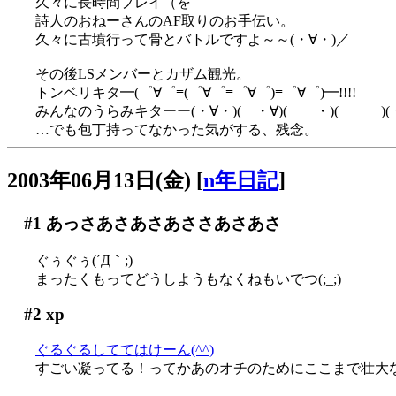
久々に長時間プレイ（を
詩人のおねーさんのAF取りのお手伝い。
久々に古墳行って骨とバトルですよ～～(・∀・)／
その後LSメンバーとカザム観光。
トンベリキタ━(゜∀゜≡(゜∀゜≡゜∀゜)≡゜∀゜)━!!!!
みんなのうらみキターー(・∀・)( ・∀)( ・)( )(・
…でも包丁持ってなかった気がする、残念。
2003年06月13日(金)
[
n年日記
]
#1
あっさあさあさあささあさあさ
ぐぅぐぅ(´Д｀;)
まったくもってどうしようもなくねもいでつ(;_;)
#2
xp
ぐるぐるしててはけーん(^^)
すごい凝ってる！ってかあのオチのためにここまで壮大な…(^^