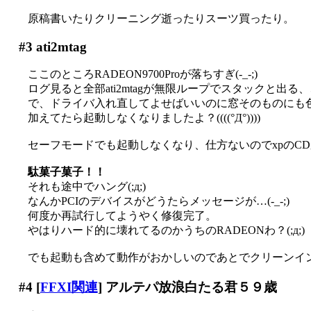
原稿書いたりクリーニング逝ったりスーツ買ったり。
#3
ati2mtag
ここのところRADEON9700Proが落ちすぎ(-_-;)
ログ見ると全部ati2mtagが無限ループでスタックと出る
で、ドライバ入れ直してよせばいいのに窓そのものにも
加えてたら起動しなくなりましたよ？((((°Д°))))
セーフモードでも起動しなくなり、仕方ないのでxpのCDか
駄菓子菓子！！
それも途中でハング(;д;)
なんかPCIのデバイスがどうたらメッセージが…(-_-;)
何度か再試行してようやく修復完了。
やはりハード的に壊れてるのかうちのRADEONわ？(;д;)
でも起動も含めて動作がおかしいのであとでクリーンインス
#4
[
FFXI関連
] アルテパ放浪白たる君５９歳