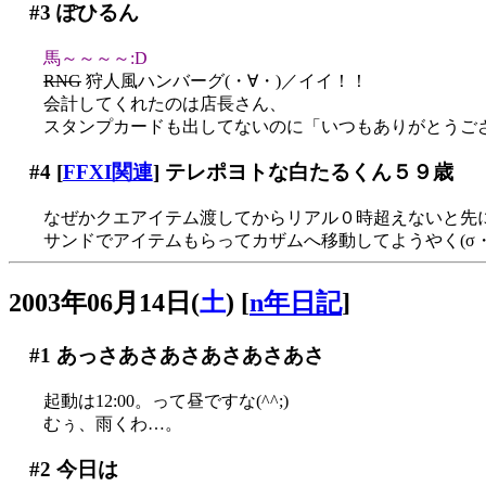
#3
ぽひるん
馬～～～～:D
RNG
狩人風ハンバーグ(・∀・)／イイ！！
会計してくれたのは店長さん、
スタンプカードも出してないのに「いつもありがとうござ
#4
[
FFXI関連
] テレポヨトな白たるくん５９歳
なぜかクエアイテム渡してからリアル０時超えないと先に進
サンドでアイテムもらってカザムへ移動してようやく(σ・
2003年06月14日(
土
)
[
n年日記
]
#1
あっさあさあさあさあさあさ
起動は12:00。って昼ですな(^^;)
むぅ、雨くわ…。
#2
今日は