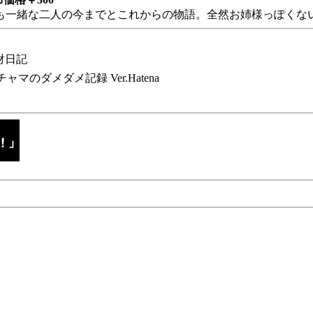
も一緒な二人の今までとこれからの物語。全然お姉様っぽくない
財日記
チャマのダメダメ記録 Ver.Hatena