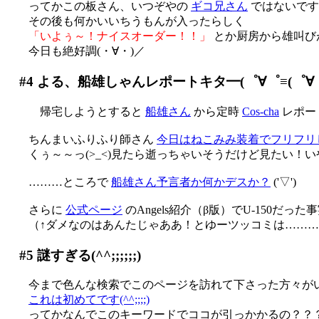
ってかこの板さん、いつぞやの
ギコ兄さん
ではないです
その後も何かいいちうもんが入ったらしく
「いよぅ～！ナイスオーダー！！」
とか厨房から雄叫びが(
今日も絶好調(・∀・)／
#4
よる、船雄しゃんレポートキタ━(゜∀゜≡(゜∀゜≡゜
帰宅しようとすると
船雄さん
から定時
Cos-cha
レポートが
ちんまいふりふり師さん
今日はねこみみ装着でフリフリ
くぅ～～っ(>_<)見たら逝っちゃいそうだけど見たい！
………ところで
船雄さん予言者か何かデスか？
('▽')
さらに
公式ページ
のAngels紹介（β版）でU-150だ
（↑ダメなのはあんたじゃああ！とゆーツッコミは………今更
#5
謎すぎる(^^;;;;;;)
今まで色んな検索でこのページを訪れて下さった方々が
これは初めてです(^^;;;;)
ってかなんでこのキーワードでココが引っかかるの？？？？(^^;