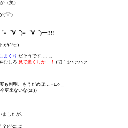
か（笑）
'▽')
∀゜)≡゜∀゜)━!!!!
(^^;;;)
しまくり
だそうです……。
いやむしろ
見て逝くしか！！
(´Д｀;)ハァハァ
った事実も判明、もうだめぽ…＝□○＿
来ないな(;д;)）
いましたが、
;;;;;;)