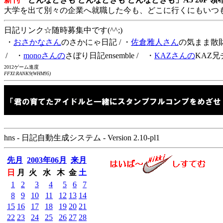
大学を出て別々の企業へ就職した今も、どこに行くにもいつ
日記リンク☆随時募集中です(^^;)
・
おさかなさん
のさかにゃ日記
/ ・
佐倉雅人さん
の気まま散
/ ・
monoさんの
さぼり日記ensemble
/ ・
KAZさんの
KAZ兄
2012ゲーム進度
FFXI:RANK9(WHM95)
hns - 日記自動生成システム - Version 2.10-pl1
先月
2003年06月
来月
日
月
火
水
木
金
土
1
2
3
4
5
6
7
8
9
10
11
12
13
14
15
16
17
18
19
20
21
22
23
24
25
26
27
28