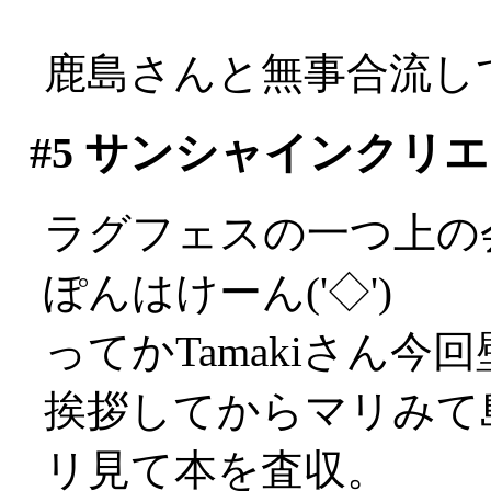
鹿島さんと無事合流し
#5
サンシャインクリエ
ラグフェスの一つ上の会
ぽんはけーん('◇')ゞ
ってかTamakiさん今回壁
挨拶してからマリみて
リ見て本を査収。