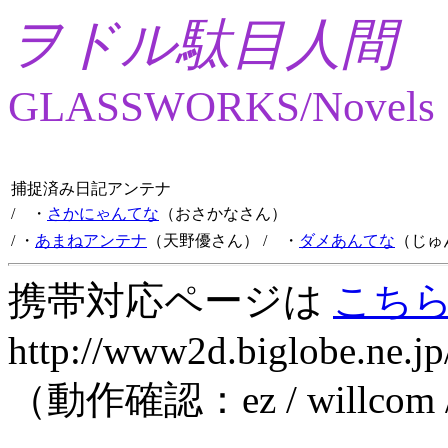
ヲドル駄目人間
GLASSWORKS/Novels
捕捉済み日記アンテナ
/ ・
さかにゃんてな
（おさかなさん）
/ ・
あまねアンテナ
（天野優さん）
/ ・
ダメあんてな
（じゅ
携帯対応ページは
こち
http://www2d.biglobe.ne.jp
（動作確認：ez / willcom 