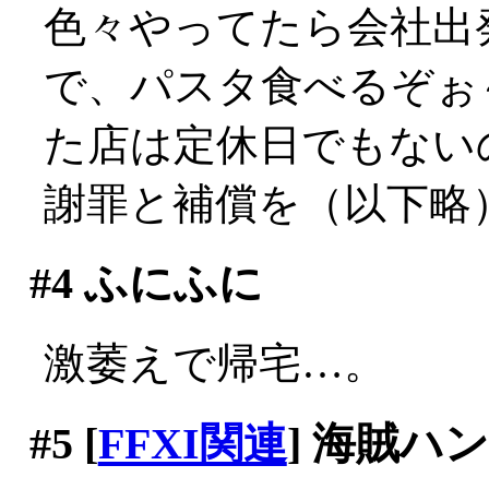
色々やってたら会社出発
で、パスタ食べるぞぉ
た店は定休日でもないのに
謝罪と補償を（以下略
#4
ふにふに
激萎えで帰宅…。
#5
[
FFXI関連
] 海賊ハ