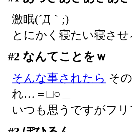
激眠(´Д｀;)
とにかく寝たい寝させ
#2
なんてことをｗ
そんな事されたら
その
れ…＝□○＿
いつも思うですがフリフ
#3
ぽひるん