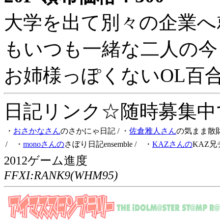
大学を出て別々の企業へ
もいつも一緒な二人の今
お姉様っぽくないOL百
日記リンク☆随時募集中です
・
おさかなさん
のさかにゃ日記
/ ・
佐倉雅人さん
の気まま散
/ ・
monoさんの
さぼり日記ensemble
/ ・
KAZさんの
KAZ兄
2012ゲーム進度
FFXI:RANK9(WHM95)