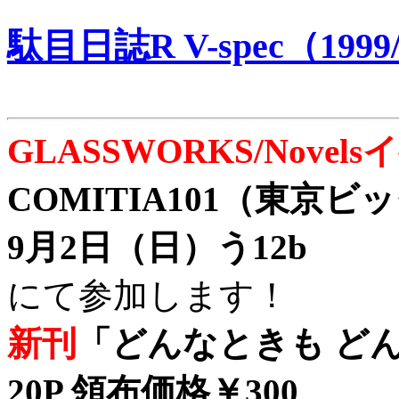
駄目日誌R V-spec（1999/
GLASSWORKS/Nove
COMITIA101（東京
9月2日（日）う12b
にて参加します！
新刊
「どんなときも どん
20P 領布価格￥300