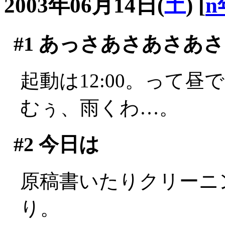
2003年06月14日(
土
)
[
n
#1
あっさあさあさあさ
起動は12:00。って昼です
むぅ、雨くわ…。
#2
今日は
原稿書いたりクリーニ
り。