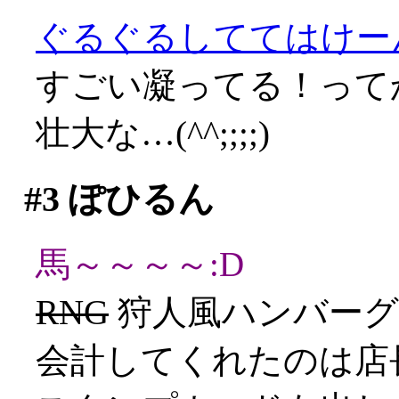
ぐるぐるしててはけーん(
すごい凝ってる！って
壮大な…(^^;;;;)
#3
ぽひるん
馬～～～～:D
RNG
狩人風ハンバーグ(
会計してくれたのは店