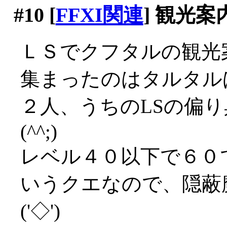
#10
[
FFXI関連
] 観光
ＬＳでクフタルの観光
集まったのはタルタル
２人、うちのLSの偏
(^^;)
レベル４０以下で６０
いうクエなので、隠蔽
('◇')ゞ