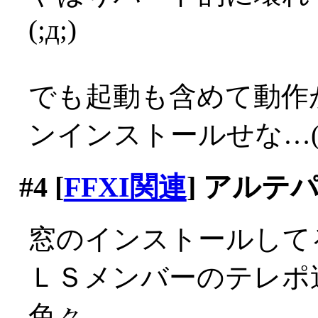
(;д;)
でも起動も含めて動作
ンインストールせな…(;д
#4
[
FFXI関連
] アルテ
窓のインストールして
ＬＳメンバーのテレポ
色々。