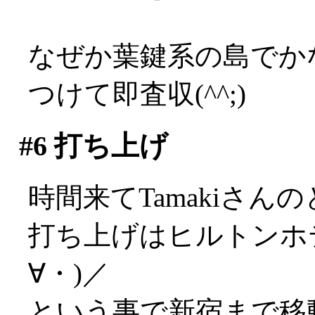
なぜか葉鍵系の島でかな
つけて即査収(^^;)
#6
打ち上げ
時間来てTamakiさん
打ち上げはヒルトンホ
∀・)／
という事で新宿まで移