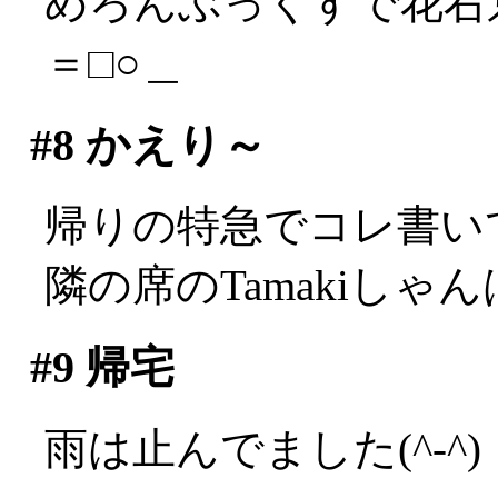
めろんぶっくすで花右
＝□○＿
#8
かえり～
帰りの特急でコレ書い
隣の席のTamakiしゃんは
#9
帰宅
雨は止んでました(^-^)