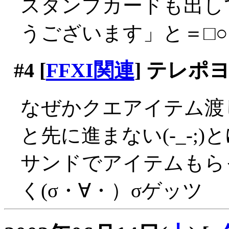
スタンプカードも出し
うございます」と＝□○
#4
[
FFXI関連
] テレ
なぜかクエアイテム渡
と先に進まない(-_-;
サンドでアイテムもら
く(σ・∀・）σゲッツ