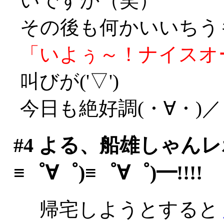
いですか（笑）
その後も何かいいちう
「いよぅ～！ナイスオ
叫びが('▽')
今日も絶好調(・∀・)／
#4
よる、船雄しゃんレポ
≡゜∀゜)≡゜∀゜)━!!!!
帰宅しようとすると