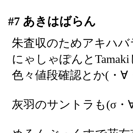
#7
あきはばらん
朱査収のためアキハバ
にゃしゃぽんとTama
色々値段確認とか(・∀
灰羽のサントラも(σ・