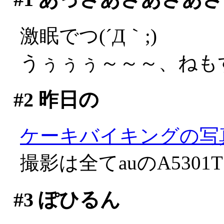
激眠でつ(´Д｀;)
うぅぅぅ～～～、ねも
#2
昨日の
ケーキバイキングの写
撮影は全てauのA5301
#3
ぽひるん