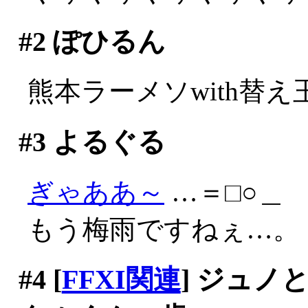
#2
ぽひるん
熊本ラーメソwith替え
#3
よるぐる
ぎゃああ～
…＝□○＿
もう梅雨ですねぇ…。
#4
[
FFXI関連
] ジュ