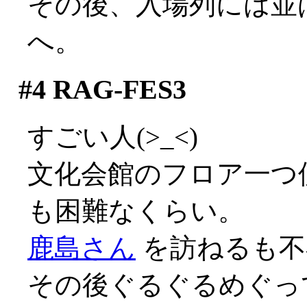
その後、入場列には並ば
へ。
#4
RAG-FES3
すごい人(>_<)
文化会館のフロア一つ
も困難なくらい。
鹿島さん
を訪ねるも不
その後ぐるぐるめぐっ