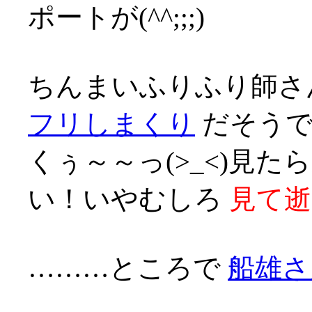
ポートが(^^;;;)
ちんまいふりふり師
フリしまくり
だそうで
くぅ～～っ(>_<)見
い！いやむしろ
見て逝
………ところで
船雄さ