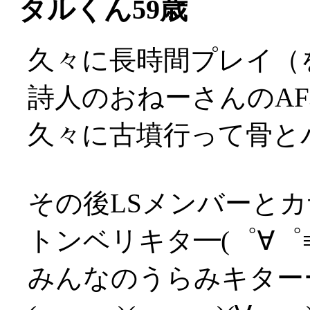
タルくん59歳
久々に長時間プレイ（
詩人のおねーさんのA
久々に古墳行って骨とバ
その後LSメンバーと
トンベリキタ━(゜∀゜≡(
みんなのうらみキターー(