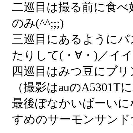
二巡目は撮る前に食べ
のみ(^^;;;)
三巡目にあるようにパ
たりして(・∀・)／イイ
四巡目はみつ豆にプリ
（撮影はauのA5301T
最後ぽなかいぱーいにな
すめのサーモンサンド