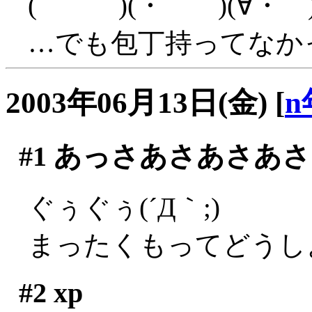
( )(・ )(∀・ )
…でも包丁持ってなか
2003年06月13日(金)
[
n
#1
あっさあさあさあさ
ぐぅぐぅ(´Д｀;)
まったくもってどうしよ
#2
xp