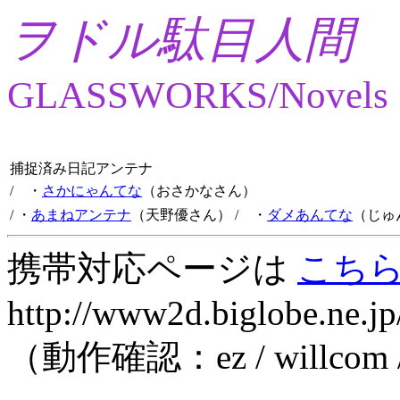
ヲドル駄目人間
GLASSWORKS/Novels
捕捉済み日記アンテナ
/ ・
さかにゃんてな
（おさかなさん）
/ ・
あまねアンテナ
（天野優さん）
/ ・
ダメあんてな
（じゅ
携帯対応ページは
こち
http://www2d.biglobe.ne.jp
（動作確認：ez / willcom 