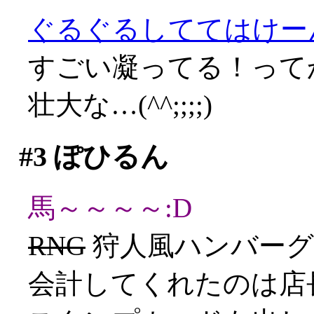
ぐるぐるしててはけーん(
すごい凝ってる！って
壮大な…(^^;;;;)
#3
ぽひるん
馬～～～～:D
RNG
狩人風ハンバーグ(
会計してくれたのは店