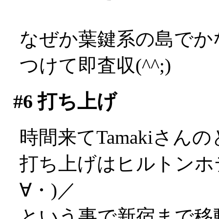
なぜか葉鍵系の島でかな
つけて即査収(^^;)
#6
打ち上げ
時間来てTamakiさん
打ち上げはヒルトンホ
∀・)／
という事で新宿まで移