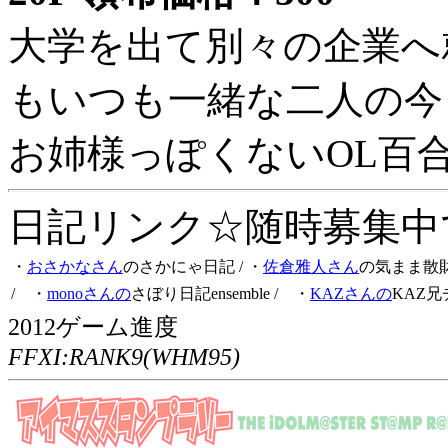
大学を出て別々の企業へ
もいつも一緒な二人の今
お姉様っぽくないOL百
日記リンク☆随時募集中です
・
おさかなさん
のさかにゃ日記
/ ・
佐倉雅人さん
の気まま散
/ ・
monoさんの
さぼり日記ensemble
/ ・
KAZさんの
KAZ兄
2012ゲーム進度
FFXI:RANK9(WHM95)