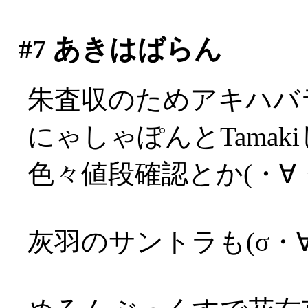
#7
あきはばらん
朱査収のためアキハバ
にゃしゃぽんとTama
色々値段確認とか(・∀
灰羽のサントラも(σ・