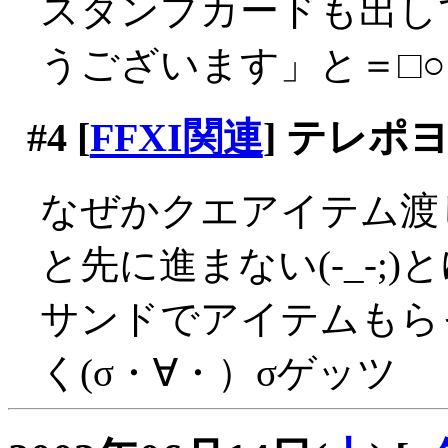
スタンプカードも出し
うございます」と＝□○
#4
[
FFXI関連
] テレ
なぜかクエアイテム渡
と先に進まない(-_-;
サンドでアイテムもら
く(σ・∀・）σゲッツ