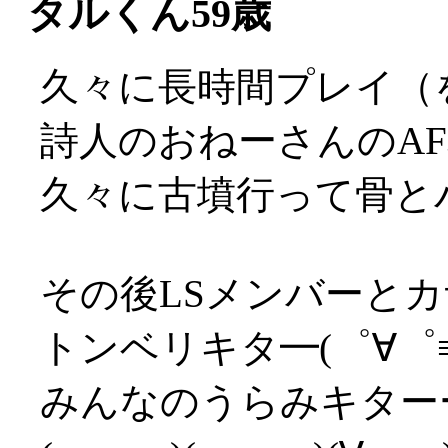
タルくん59歳
久々に長時間プレイ（
詩人のおねーさんのA
久々に古墳行って骨とバ
その後LSメンバーと
トンベリキタ━(゜∀゜≡(
みんなのうらみキターー(