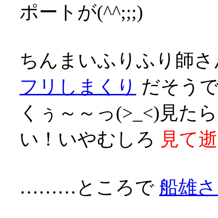
ポートが(^^;;;)
ちんまいふりふり師
フリしまくり
だそうで
くぅ～～っ(>_<)見
い！いやむしろ
見て逝
………ところで
船雄さ