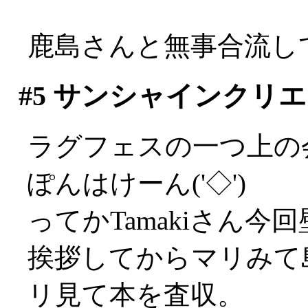
鹿島さんと無事合流し
#5
サンシャインクリエ
ラグフェスの一つ上の会
ぽんはけーん('◇')ゞ
ってかTamakiさん今回壁
挨拶してからマリみて
リ見て本を査収。