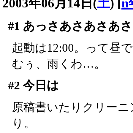
2003年06月14日(
土
)
[
n
#1
あっさあさあさあさ
起動は12:00。って昼です
むぅ、雨くわ…。
#2
今日は
原稿書いたりクリーニ
り。