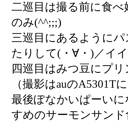
二巡目は撮る前に食べ
のみ(^^;;;)
三巡目にあるようにパ
たりして(・∀・)／イイ
四巡目はみつ豆にプリ
（撮影はauのA5301T
最後ぽなかいぱーいにな
すめのサーモンサンド