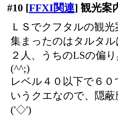
#10
[
FFXI関連
] 観光
ＬＳでクフタルの観光
集まったのはタルタル
２人、うちのLSの偏
(^^;)
レベル４０以下で６０
いうクエなので、隠蔽
('◇')ゞ