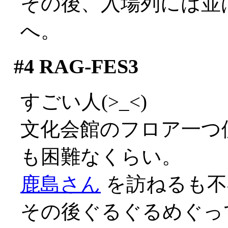
その後、入場列には並ば
へ。
#4
RAG-FES3
すごい人(>_<)
文化会館のフロア一つ
も困難なくらい。
鹿島さん
を訪ねるも不
その後ぐるぐるめぐっ