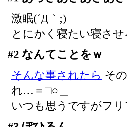
激眠(´Д｀;)
とにかく寝たい寝させ
#2
なんてことをｗ
そんな事されたら
その
れ…＝□○＿
いつも思うですがフリフ
#3
ぽひるん