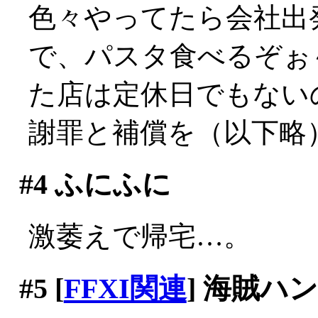
色々やってたら会社出発
で、パスタ食べるぞぉ
た店は定休日でもないのに
謝罪と補償を（以下略
#4
ふにふに
激萎えで帰宅…。
#5
[
FFXI関連
] 海賊ハ