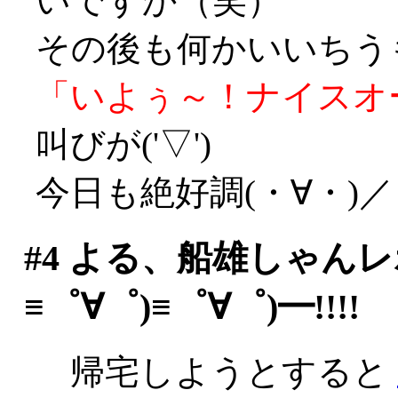
いですか（笑）
その後も何かいいちう
「いよぅ～！ナイスオ
叫びが('▽')
今日も絶好調(・∀・)／
#4
よる、船雄しゃんレポ
≡゜∀゜)≡゜∀゜)━!!!!
帰宅しようとすると