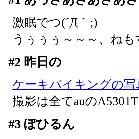
激眠でつ(´Д｀;)
うぅぅぅ～～～、ねも
#2
昨日の
ケーキバイキングの写
撮影は全てauのA5301
#3
ぽひるん