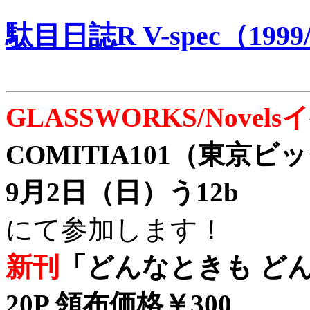
駄目日誌R V-spec（1999/
GLASSWORKS/Nove
COMITIA101（東京
9月2日（日）う12b
にて参加します！
新刊
「どんなときも どん
20P 領布価格￥300