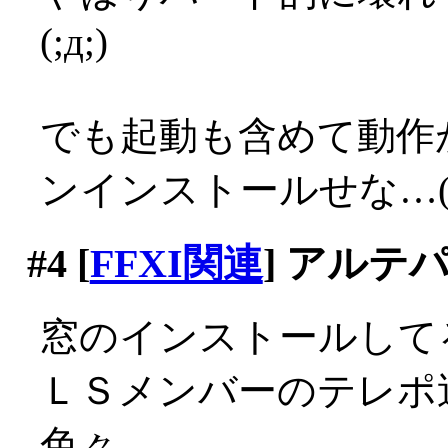
(;д;)
でも起動も含めて動作
ンインストールせな…(;д
#4
[
FFXI関連
] アルテ
窓のインストールして
ＬＳメンバーのテレポ
色々。