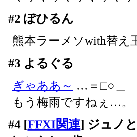
#2
ぽひるん
熊本ラーメソwith替え
#3
よるぐる
ぎゃああ～
…＝□○＿
もう梅雨ですねぇ…。
#4
[
FFXI関連
] ジュ