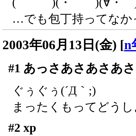
( )(・ )(∀・ )
…でも包丁持ってなか
2003年06月13日(金)
[
n
#1
あっさあさあさあさ
ぐぅぐぅ(´Д｀;)
まったくもってどうしよ
#2
xp