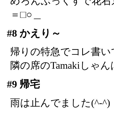
めろんぶっくすで花右
＝□○＿
#8
かえり～
帰りの特急でコレ書い
隣の席のTamakiしゃんは
#9
帰宅
雨は止んでました(^-^)