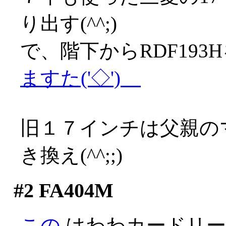
り出す(^^;)
で、階下からRDF19
ますた('◇')ゞ
旧１７インチは父親の
き換え(^^;;)
#2
FA404M
この
はわわカードリー