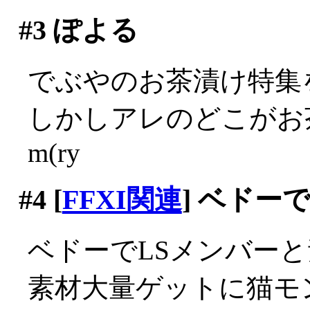
#3
ぽよる
でぶやのお茶漬け特集
しかしアレのどこがお
m(ry
#4
[
FFXI関連
] ベドー
ベドーでLSメンバーと
素材大量ゲットに猫モ