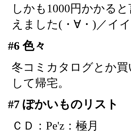
しかも1000円かかる
えました(・∀・)／イ
#6
色々
冬コミカタログとか買
して帰宅。
#7
ぽかいものリスト
ＣＤ：Pe'z：極月