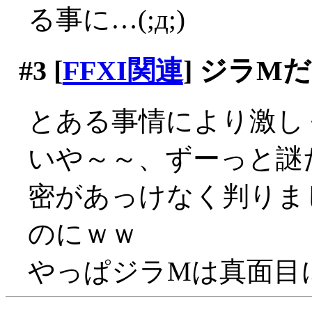
る事に…(;д;)
#3
[
FFXI関連
] ジラM
とある事情により激し
いや～～、ずーっと謎
密があっけなく判りま
のにｗｗ
やっぱジラMは真面目