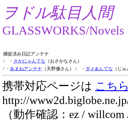
ヲドル駄目人間
GLASSWORKS/Novels
捕捉済み日記アンテナ
/ ・
さかにゃんてな
（おさかなさん）
/ ・
あまねアンテナ
（天野優さん）
/ ・
ダメあんてな
（じゅ
携帯対応ページは
こち
http://www2d.biglobe.ne.jp
（動作確認：ez / willcom 