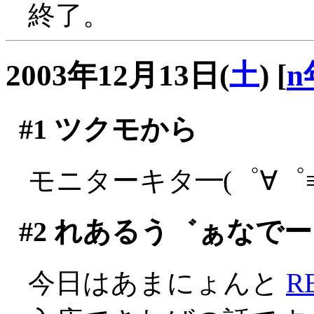
終了。
2003年12月13日(
土
)
[
n
#1
ツクモから
モニターキタ━(゜∀゜≡(
#2
れあるう゛ぁなでー
今日はあまにょんと
R