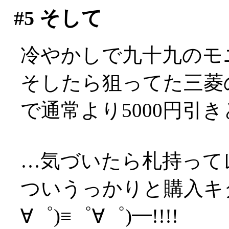
#5
そして
冷やかしで九十九のモ
そしたら狙ってた三菱の
で通常より5000円引
…気づいたら札持ってレ
ついうっかりと購入キタ
∀゜)≡゜∀゜)━!!!!