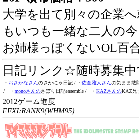
大学を出て別々の企業へ
もいつも一緒な二人の今
お姉様っぽくないOL百
日記リンク☆随時募集中です
・
おさかなさん
のさかにゃ日記
/ ・
佐倉雅人さん
の気まま散
/ ・
monoさんの
さぼり日記ensemble
/ ・
KAZさんの
KAZ兄
2012ゲーム進度
FFXI:RANK9(WHM95)