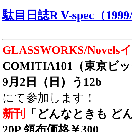
駄目日誌R V-spec（1999/
GLASSWORKS/Nove
COMITIA101（東京
9月2日（日）う12b
にて参加します！
新刊
「どんなときも どん
20P 領布価格￥300