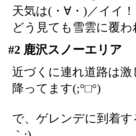
天気は(・∀・)／イイ
どう見ても雪雲に覆わ
#2
鹿沢スノーエリア
近づくに連れ道路は激
降ってます(;°□°)
で、ゲレンデに到着す
｀;)