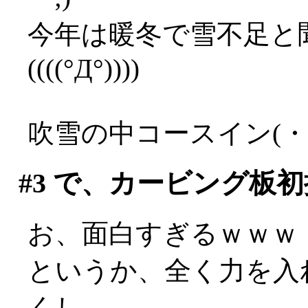
今年は暖冬で雪不足と
((((°Д°))))
吹雪の中コースイン(・
#3
で、カービング板初
お、面白すぎるｗｗｗ
というか、全く力を入
くし、