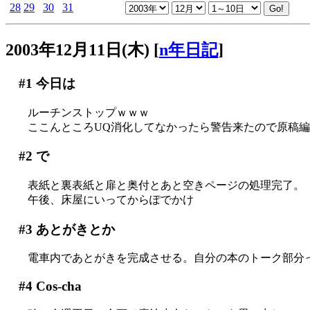
28
29
30
31
2003年12月11日(木)
[
n年日記
]
#1
今日は
ルーチンストップｗｗｗ
ここんところUQ消化してなかったら警告来たので原稿
#2
で
表紙と裏表紙と扉と奥付とあと空きページの処理完了。
午後、床屋にいってからぽでかけ
#3
あとがきとか
電車内であとがきを完成させる。自分の本のトーク部分ってホ
#4
Cos-cha