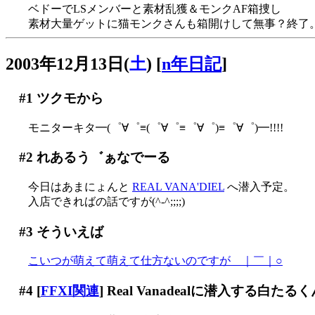
ベドーでLSメンバーと素材乱獲＆モンクAF箱捜し
素材大量ゲットに猫モンクさんも箱開けして無事？終了
2003年12月13日(
土
)
[
n年日記
]
#1
ツクモから
モニターキタ━(゜∀゜≡(゜∀゜≡゜∀゜)≡゜∀゜)━!!!!
#2
れあるう゛ぁなでーる
今日はあまにょんと
REAL VANA'DIEL
へ潜入予定。
入店できればの話ですが(^-^;;;;)
#3
そういえば
こいつが萌えて萌えて仕方ないのですが＿｜￣｜○
#4
[
FFXI関連
] Real Vanadealに潜入する白たる