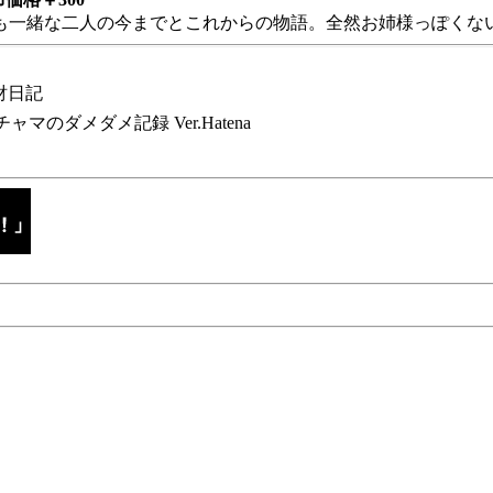
も一緒な二人の今までとこれからの物語。全然お姉様っぽくない
財日記
チャマのダメダメ記録 Ver.Hatena