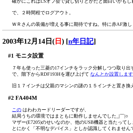
確かにこれはLSオフ会で貸し切りとかだと面白いかもし
で、２時間程でログアウト。
ＷＲさんの装備が増える事に期待ですね。特に赤AF激し
2003年12月14日(
日
)
[
n年日記
]
#1
モニタ設置
７年も使った三菱の17インチをラック分解しつつ取り出す(^
で、階下からRDF193Hを運び上げて
なんとか設置しますた(
旧１７インチは父親のマシンの謎の１５インチと置き換え(^^
#2
FA404M
この
はわわカードリーダーですが、
結局うちの環境ではまともに動作しませんでした_|￣|○
マザー(E7205)のせいなのか、他のUSB機器と当たって
とにかく「不明なデバイス」としか認識してくれません