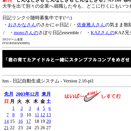
大学を出て別々の企業へ就職した今も、どこに行くにもいつ
日記リンク☆随時募集中です(^^;)
・
おさかなさん
のさかにゃ日記
/ ・
佐倉雅人さん
の気まま散
/ ・
monoさんの
さぼり日記ensemble
/ ・
KAZさんの
KAZ兄
2012ゲーム進度
FFXI:RANK9(WHM95)
hns - 日記自動生成システム - Version 2.10-pl1
先月
2003年12月
来月
日
月
火
水
木
金
土
1
2
3
4
5
6
7
8
9
10
11
12
13
14
15
16
17
18
19
20
21
22
23
24
25
26
27