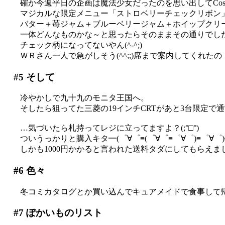
確か今週平日の企画は魔法少女だったのを思い出してCos-
マジカルな限定メニュー「ストロベリーチェックリボン
バター＋苺ジャム＋ブルーベリージャム＋ホイップクリ
一体どんなものかな～と思ったらそのままその通りでし
チェック柄になってないやん(^-^;)
ＷＲさん一人で急がしそう(^^;;)席まで案内してくれ
#5
そして
冷やかしで九十九のモニタ王国へ。
そしたら狙ってた三菱の19インチCRTがあと3台限定で通
…気づいたら札持ってレジに立ってますよ？(;°□°)
ついうっかりと購入キタ━(゜∀゜≡(゜∀゜≡゜∀゜)≡゜∀゜)━!
しかも1000円かかると言われた送料タダにしてもらえまし
#6
色々
冬コミカタログとか買い込んでキュアメイドで食事して
#7
ぽかいものリスト