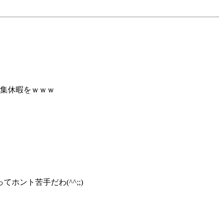
編集休暇をｗｗｗ
ント苦手だわ(^^;;)