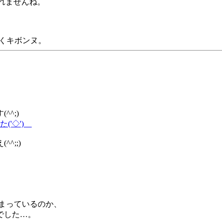
れませんね。
くキボンヌ。
^;)
'◇')ゞ
;;)
しまっているのか、
でした…。