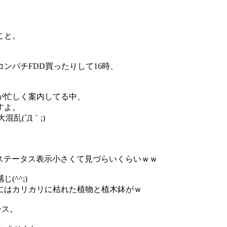
。
こと。
ンパチFDD買ったりして16時、
んが忙しく案内してる中、
すよ。
乱(´Д｀;)
ステータス表示小さくて見づらいくらいｗｗ
^^;)
にはカリカリに枯れた植物と植木鉢がｗ
ース。