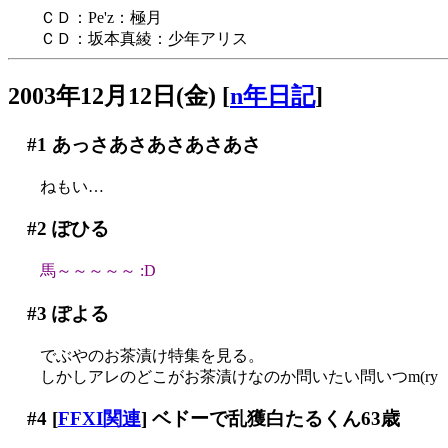
ＣＤ：Pe'z：極月
ＣＤ：坂本真綾：少年アリス
2003年12月12日(金)
[
n年日記
]
#1
あっさあさあさあさあさ
ねもい…
#2
ぽひる
馬～～～～～ :D
#3
ぽよる
でぶやのお茶漬け特集を見る。
しかしアレのどこがお茶漬けなのか問いたい問いつm(ry
#4
[
FFXI関連
] ベドーで乱獲白たるくん63歳