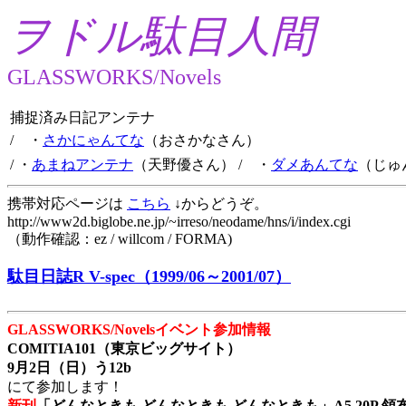
ヲドル駄目人間
GLASSWORKS/Novels
捕捉済み日記アンテナ
/ ・
さかにゃんてな
（おさかなさん）
/ ・
あまねアンテナ
（天野優さん）
/ ・
ダメあんてな
（じゅ
携帯対応ページは
こちら
↓からどうぞ。
http://www2d.biglobe.ne.jp/~irreso/neodame/hns/i/index.cgi
（動作確認：ez / willcom / FORMA)
駄目日誌R V-spec（1999/06～2001/07）
GLASSWORKS/Novelsイベント参加情報
COMITIA101（東京ビッグサイト）
9月2日（日）う12b
にて参加します！
新刊
「どんなときも どんなときも どんなときも」A5 20P 領布