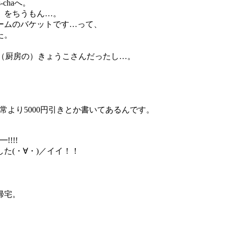
chaへ。
」をちうもん…。
ームのバケットです…って、
た。
たの（厨房の）きょうこさんだったし…。
常より5000円引きとか書いてあるんです。
!!!
た(・∀・)／イイ！！
帰宅。