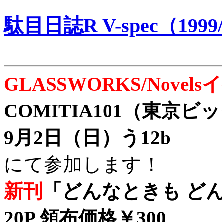
駄目日誌R V-spec（1999/
GLASSWORKS/Nove
COMITIA101（東京
9月2日（日）う12b
にて参加します！
新刊
「どんなときも どん
20P 領布価格￥300