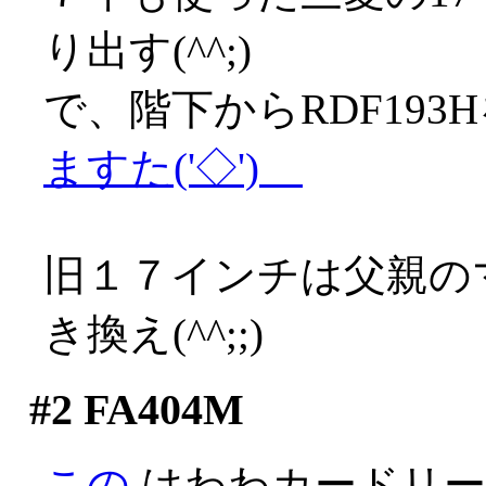
り出す(^^;)
で、階下からRDF19
ますた('◇')ゞ
旧１７インチは父親の
き換え(^^;;)
#2
FA404M
この
はわわカードリー