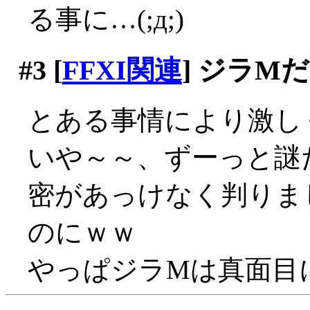
る事に…(;д;)
#3
[
FFXI関連
] ジラM
とある事情により激し
いや～～、ずーっと謎
密があっけなく判りま
のにｗｗ
やっぱジラMは真面目