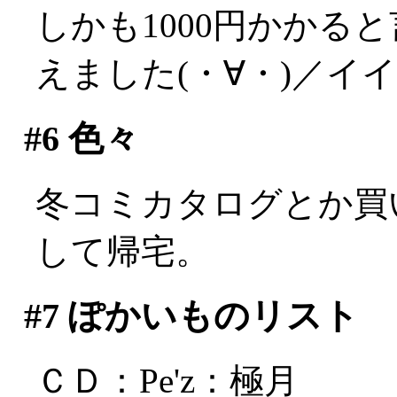
しかも1000円かかる
えました(・∀・)／イ
#6
色々
冬コミカタログとか買
して帰宅。
#7
ぽかいものリスト
ＣＤ：Pe'z：極月