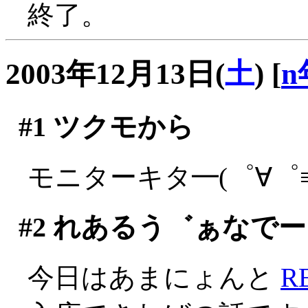
終了。
2003年12月13日(
土
)
[
n
#1
ツクモから
モニターキタ━(゜∀゜≡(
#2
れあるう゛ぁなでー
今日はあまにょんと
R