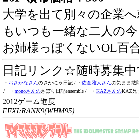
大学を出て別々の企業へ
もいつも一緒な二人の今
お姉様っぽくないOL百
日記リンク☆随時募集中です
・
おさかなさん
のさかにゃ日記
/ ・
佐倉雅人さん
の気まま散
/ ・
monoさんの
さぼり日記ensemble
/ ・
KAZさんの
KAZ兄
2012ゲーム進度
FFXI:RANK9(WHM95)