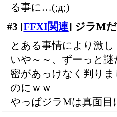
る事に…(;д;)
#3
[
FFXI関連
] ジラM
とある事情により激し
いや～～、ずーっと謎
密があっけなく判りま
のにｗｗ
やっぱジラMは真面目