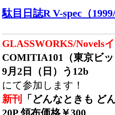
駄目日誌R V-spec（1999/
GLASSWORKS/Nove
COMITIA101（東京
9月2日（日）う12b
にて参加します！
新刊
「どんなときも どん
20P 領布価格￥300