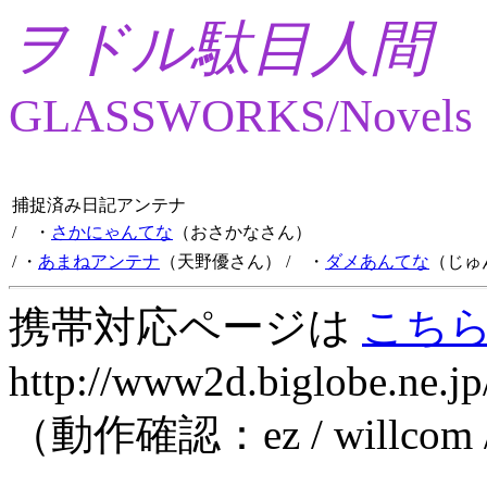
ヲドル駄目人間
GLASSWORKS/Novels
捕捉済み日記アンテナ
/ ・
さかにゃんてな
（おさかなさん）
/ ・
あまねアンテナ
（天野優さん）
/ ・
ダメあんてな
（じゅ
携帯対応ページは
こち
http://www2d.biglobe.ne.jp
（動作確認：ez / willcom 