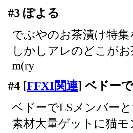
#3
ぽよる
でぶやのお茶漬け特集
しかしアレのどこがお
m(ry
#4
[
FFXI関連
] ベドー
ベドーでLSメンバーと
素材大量ゲットに猫モ