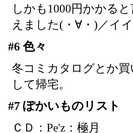
しかも1000円かかる
えました(・∀・)／イ
#6
色々
冬コミカタログとか買
して帰宅。
#7
ぽかいものリスト
ＣＤ：Pe'z：極月