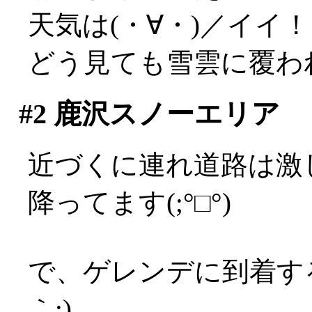
天気は(・∀・)／イイ
どう見ても雪雲に覆わ
#2
鹿沢スノーエリア
近づくに連れ道路は激
降ってます(;°□°)
で、ゲレンデに到着す
｀;)