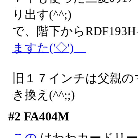
り出す(^^;)
で、階下からRDF19
ますた('◇')ゞ
旧１７インチは父親の
き換え(^^;;)
#2
FA404M
この
はわわカードリー