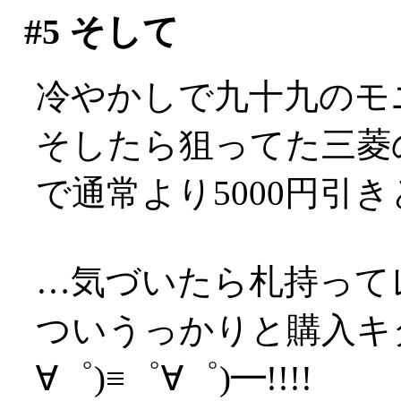
#5
そして
冷やかしで九十九のモ
そしたら狙ってた三菱の
で通常より5000円引
…気づいたら札持ってレ
ついうっかりと購入キタ
∀゜)≡゜∀゜)━!!!!