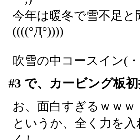
今年は暖冬で雪不足と
((((°Д°))))
吹雪の中コースイン(・
#3
で、カービング板初
お、面白すぎるｗｗｗ
というか、全く力を入
くし、