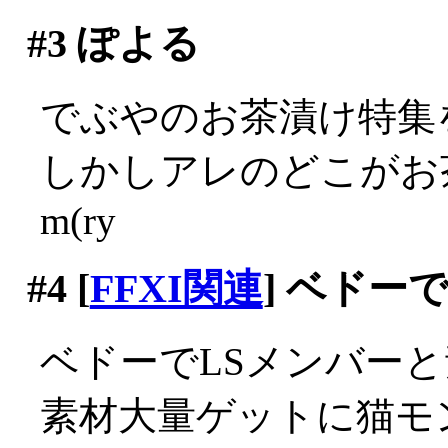
#3
ぽよる
でぶやのお茶漬け特集
しかしアレのどこがお
m(ry
#4
[
FFXI関連
] ベドー
ベドーでLSメンバーと
素材大量ゲットに猫モ