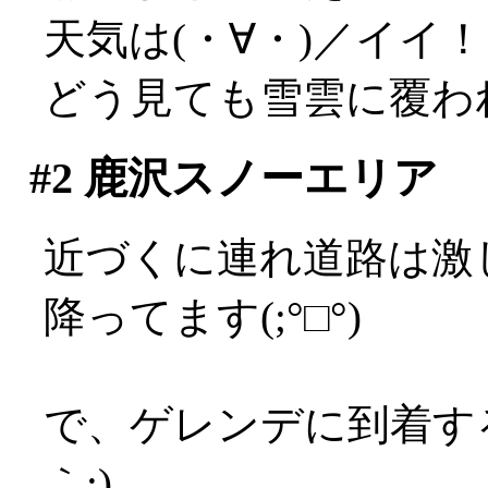
天気は(・∀・)／イイ
どう見ても雪雲に覆わ
#2
鹿沢スノーエリア
近づくに連れ道路は激
降ってます(;°□°)
で、ゲレンデに到着す
｀;)