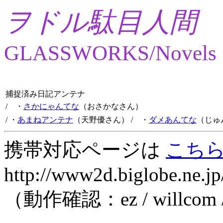
ヲドル駄目人間
GLASSWORKS/Novels
捕捉済み日記アンテナ
/ ・
さかにゃんてな
（おさかなさん）
/ ・
あまねアンテナ
（天野優さん）
/ ・
ダメあんてな
（じゅ
携帯対応ページは
こち
http://www2d.biglobe.ne.jp
（動作確認：ez / willcom 