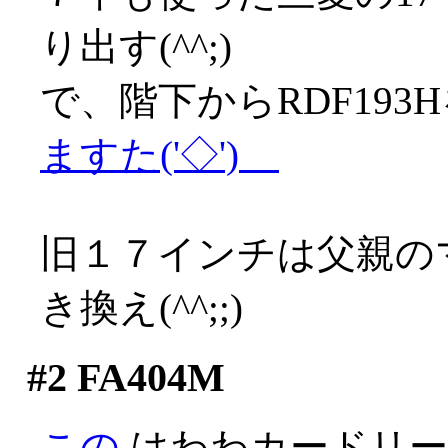
り出す(^^;)
で、階下からRDF19
ますた('◇')ゞ
旧１７インチは父親の
き換え(^^;;)
#2
FA404M
この
はわわカードリー