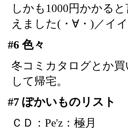
しかも1000円かかる
えました(・∀・)／イ
#6
色々
冬コミカタログとか買
して帰宅。
#7
ぽかいものリスト
ＣＤ：Pe'z：極月