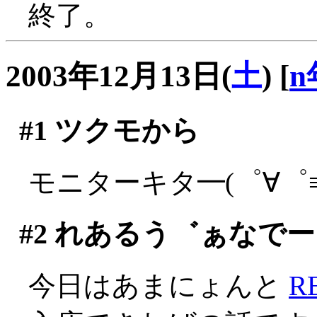
終了。
2003年12月13日(
土
)
[
n
#1
ツクモから
モニターキタ━(゜∀゜≡(
#2
れあるう゛ぁなでー
今日はあまにょんと
R