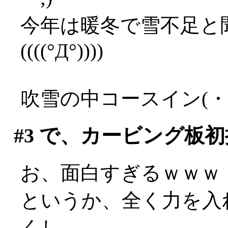
今年は暖冬で雪不足と
((((°Д°))))
吹雪の中コースイン(・
#3
で、カービング板初
お、面白すぎるｗｗｗ
というか、全く力を入
くし、