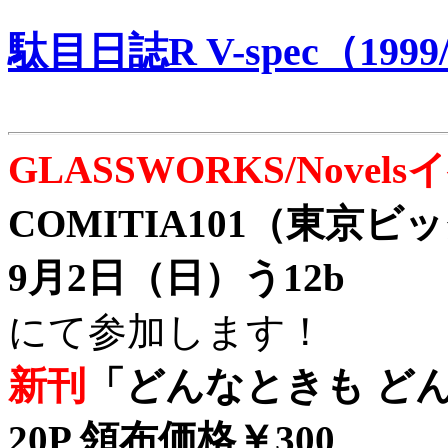
駄目日誌R V-spec（1999/
GLASSWORKS/Nove
COMITIA101（東京
9月2日（日）う12b
にて参加します！
新刊
「どんなときも どん
20P 領布価格￥300