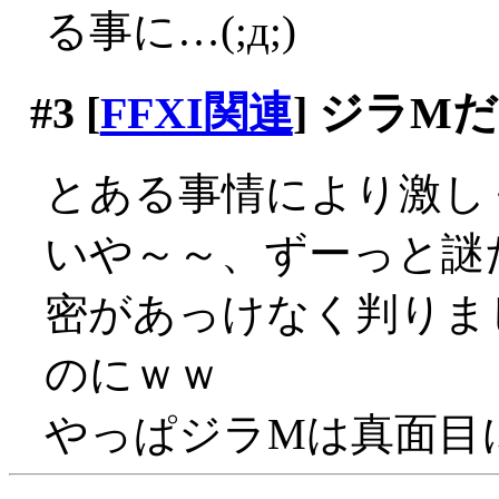
る事に…(;д;)
#3
[
FFXI関連
] ジラM
とある事情により激し
いや～～、ずーっと謎
密があっけなく判りま
のにｗｗ
やっぱジラMは真面目