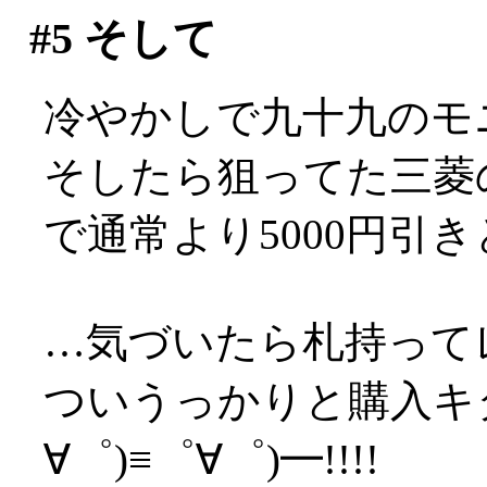
#5
そして
冷やかしで九十九のモ
そしたら狙ってた三菱の
で通常より5000円引
…気づいたら札持ってレ
ついうっかりと購入キタ
∀゜)≡゜∀゜)━!!!!