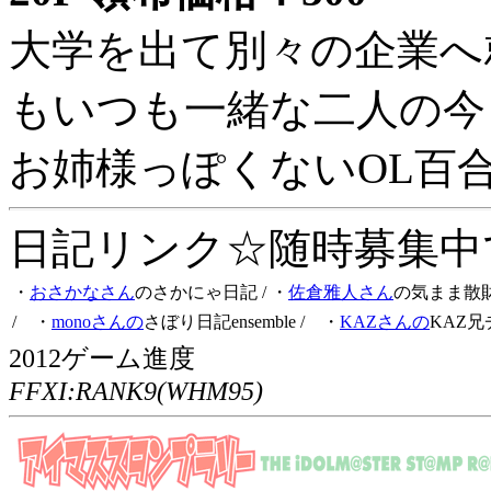
大学を出て別々の企業へ
もいつも一緒な二人の今
お姉様っぽくないOL百
日記リンク☆随時募集中です
・
おさかなさん
のさかにゃ日記
/ ・
佐倉雅人さん
の気まま散
/ ・
monoさんの
さぼり日記ensemble
/ ・
KAZさんの
KAZ兄
2012ゲーム進度
FFXI:RANK9(WHM95)