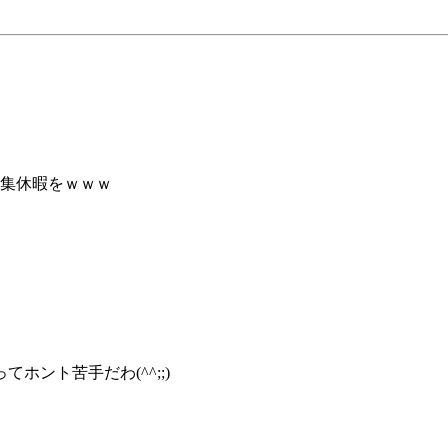
編集休暇をｗｗｗ
ント苦手だわ(^^;;)