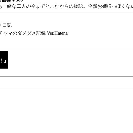
も一緒な二人の今までとこれからの物語。全然お姉様っぽくない
財日記
チャマのダメダメ記録 Ver.Hatena