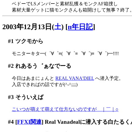
ベドーでLSメンバーと素材乱獲＆モンクAF箱捜し
素材大量ゲットに猫モンクさんも箱開けして無事？終了
2003年12月13日(
土
)
[
n年日記
]
#1
ツクモから
モニターキタ━(゜∀゜≡(゜∀゜≡゜∀゜)≡゜∀゜)━!!!!
#2
れあるう゛ぁなでーる
今日はあまにょんと
REAL VANA'DIEL
へ潜入予定。
入店できればの話ですが(^-^;;;;)
#3
そういえば
こいつが萌えて萌えて仕方ないのですが＿｜￣｜○
#4
[
FFXI関連
] Real Vanadealに潜入する白たる