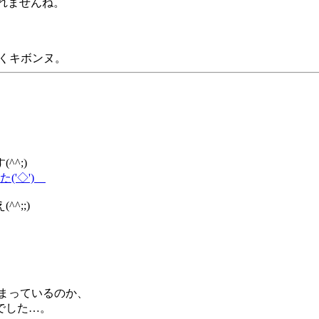
れませんね。
くキボンヌ。
^;)
'◇')ゞ
;;)
しまっているのか、
でした…。