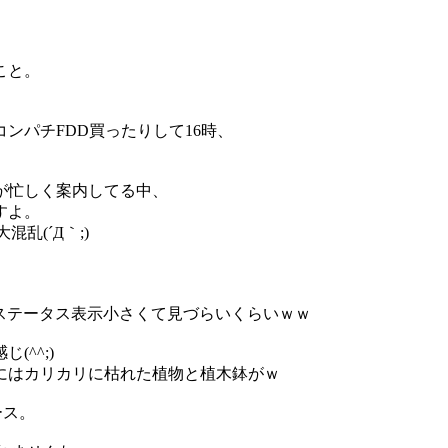
。
こと。
ンパチFDD買ったりして16時、
んが忙しく案内してる中、
すよ。
乱(´Д｀;)
ステータス表示小さくて見づらいくらいｗｗ
^^;)
にはカリカリに枯れた植物と植木鉢がｗ
ース。