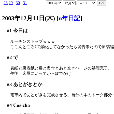
28
29
30
31
2003年12月11日(木)
[
n年日記
]
#1
今日は
ルーチンストップｗｗｗ
ここんところUQ消化してなかったら警告来たので原稿
#2
で
表紙と裏表紙と扉と奥付とあと空きページの処理完了。
午後、床屋にいってからぽでかけ
#3
あとがきとか
電車内であとがきを完成させる。自分の本のトーク部分ってホ
#4
Cos-cha