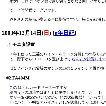
確かにこれはLSオフ会で貸し切りとかだと面白いかもし
で、２時間程でログアウト。
ＷＲさんの装備が増える事に期待ですね。特に赤AF激し
2003年12月14日(
日
)
[
n年日記
]
#1
モニタ設置
７年も使った三菱の17インチをラック分解しつつ取り出す(^
で、階下からRDF193Hを運び上げて
なんとか設置しますた(
旧１７インチは父親のマシンの謎の１５インチと置き換え(^^
#2
FA404M
この
はわわカードリーダーですが、
結局うちの環境ではまともに動作しませんでした_|￣|○
マザー(E7205)のせいなのか、他のUSB機器と当たって
とにかく「不明なデバイス」としか認識してくれません