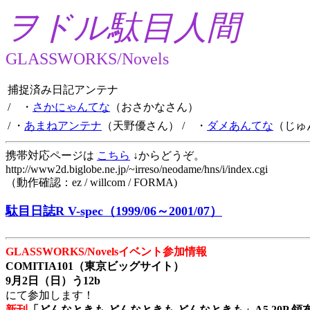
ヲドル駄目人間
GLASSWORKS/Novels
捕捉済み日記アンテナ
/ ・
さかにゃんてな
（おさかなさん）
/ ・
あまねアンテナ
（天野優さん）
/ ・
ダメあんてな
（じゅ
携帯対応ページは
こちら
↓からどうぞ。
http://www2d.biglobe.ne.jp/~irreso/neodame/hns/i/index.cgi
（動作確認：ez / willcom / FORMA)
駄目日誌R V-spec（1999/06～2001/07）
GLASSWORKS/Novelsイベント参加情報
COMITIA101（東京ビッグサイト）
9月2日（日）う12b
にて参加します！
新刊
「どんなときも どんなときも どんなときも」A5 20P 領布