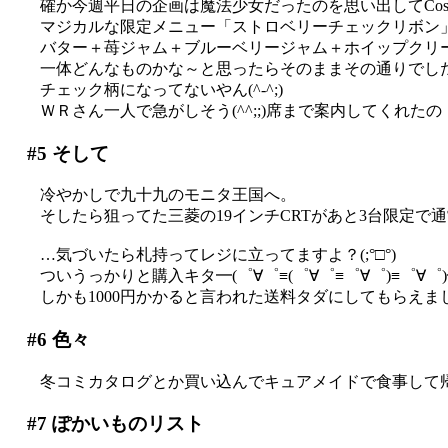
確か今週平日の企画は魔法少女だったのを思い出してCos-
マジカルな限定メニュー「ストロベリーチェックリボン
バター＋苺ジャム＋ブルーベリージャム＋ホイップクリ
一体どんなものかな～と思ったらそのままその通りでし
チェック柄になってないやん(^-^;)
ＷＲさん一人で急がしそう(^^;;)席まで案内してくれ
#5
そして
冷やかしで九十九のモニタ王国へ。
そしたら狙ってた三菱の19インチCRTがあと3台限定で通
…気づいたら札持ってレジに立ってますよ？(;°□°)
ついうっかりと購入キタ━(゜∀゜≡(゜∀゜≡゜∀゜)≡゜∀゜)━!
しかも1000円かかると言われた送料タダにしてもらえまし
#6
色々
冬コミカタログとか買い込んでキュアメイドで食事して
#7
ぽかいものリスト