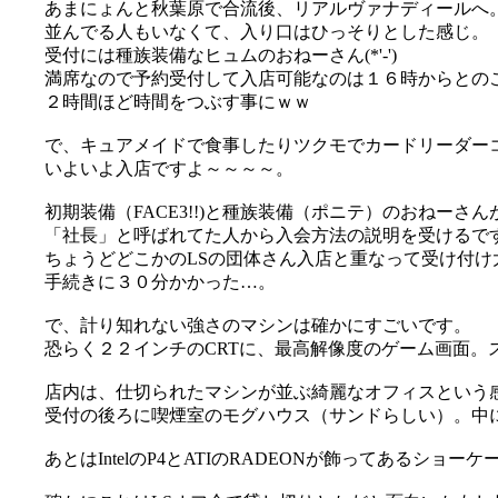
あまにょんと秋葉原で合流後、リアルヴァナディールへ
並んでる人もいなくて、入り口はひっそりとした感じ。
受付には種族装備なヒュムのおねーさん(*'-')
満席なので予約受付して入店可能なのは１６時からとの
２時間ほど時間をつぶす事にｗｗ
で、キュアメイドで食事したりツクモでカードリーダーコ
いよいよ入店ですよ～～～～。
初期装備（FACE3!!)と種族装備（ポニテ）のおねーさ
「社長」と呼ばれてた人から入会方法の説明を受けるで
ちょうどどこかのLSの団体さん入店と重なって受け付け大混
手続きに３０分かかった…。
で、計り知れない強さのマシンは確かにすごいです。
恐らく２２インチのCRTに、最高解像度のゲーム画面。
店内は、仕切られたマシンが並ぶ綺麗なオフィスという感じ(
受付の後ろに喫煙室のモグハウス（サンドらしい）。中
あとはIntelのP4とATIのRADEONが飾ってあるショーケ