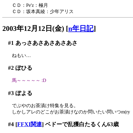
ＣＤ：Pe'z：極月
ＣＤ：坂本真綾：少年アリス
2003年12月12日(金)
[
n年日記
]
#1
あっさあさあさあさあさ
ねもい…
#2
ぽひる
馬～～～～～ :D
#3
ぽよる
でぶやのお茶漬け特集を見る。
しかしアレのどこがお茶漬けなのか問いたい問いつm(ry
#4
[
FFXI関連
] ベドーで乱獲白たるくん63歳