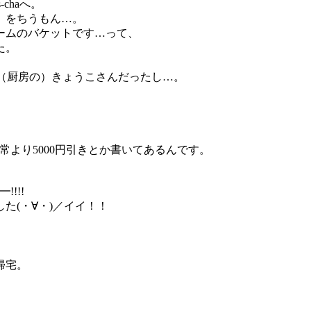
chaへ。
」をちうもん…。
ームのバケットです…って、
た。
たの（厨房の）きょうこさんだったし…。
常より5000円引きとか書いてあるんです。
!!!
た(・∀・)／イイ！！
帰宅。