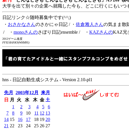
大学を出て別々の企業へ就職した今も、どこに行くにもいつ
日記リンク☆随時募集中です(^^;)
・
おさかなさん
のさかにゃ日記
/ ・
佐倉雅人さん
の気まま散
/ ・
monoさんの
さぼり日記ensemble
/ ・
KAZさんの
KAZ兄
2012ゲーム進度
FFXI:RANK9(WHM95)
hns - 日記自動生成システム - Version 2.10-pl1
先月
2003年12月
来月
日
月
火
水
木
金
土
1
2
3
4
5
6
7
8
9
10
11
12
13
14
15
16
17
18
19
20
21
22
23
24
25
26
27