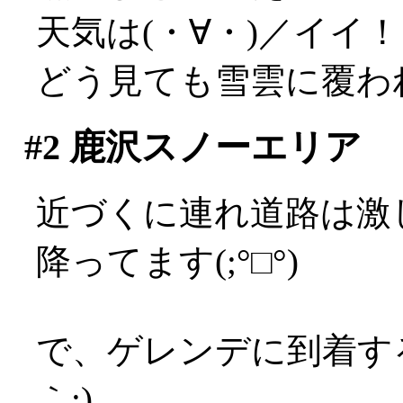
天気は(・∀・)／イイ
どう見ても雪雲に覆わ
#2
鹿沢スノーエリア
近づくに連れ道路は激
降ってます(;°□°)
で、ゲレンデに到着す
｀;)