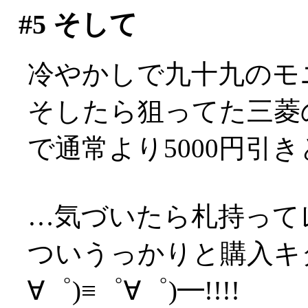
#5
そして
冷やかしで九十九のモ
そしたら狙ってた三菱の
で通常より5000円引
…気づいたら札持ってレ
ついうっかりと購入キタ
∀゜)≡゜∀゜)━!!!!