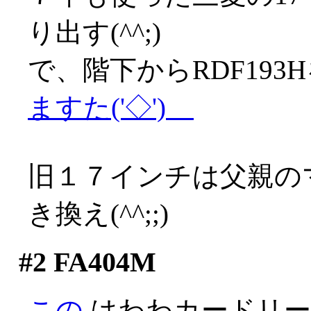
り出す(^^;)
で、階下からRDF19
ますた('◇')ゞ
旧１７インチは父親の
き換え(^^;;)
#2
FA404M
この
はわわカードリー