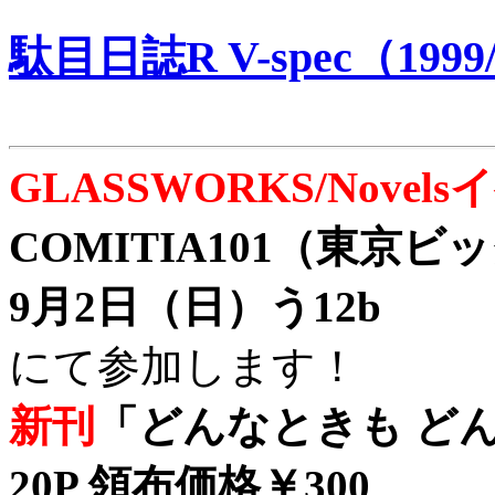
駄目日誌R V-spec（1999/
GLASSWORKS/Nove
COMITIA101（東京
9月2日（日）う12b
にて参加します！
新刊
「どんなときも どん
20P 領布価格￥300