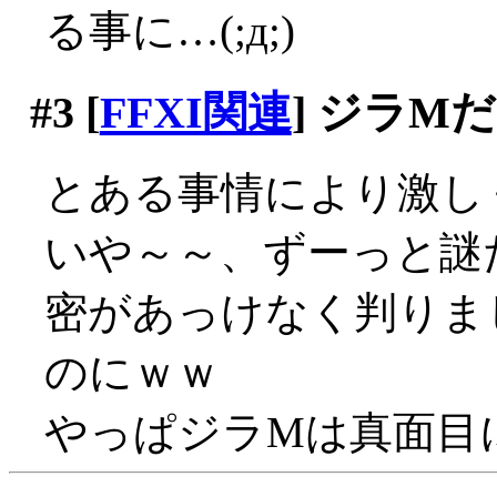
る事に…(;д;)
#3
[
FFXI関連
] ジラM
とある事情により激し
いや～～、ずーっと謎
密があっけなく判りま
のにｗｗ
やっぱジラMは真面目