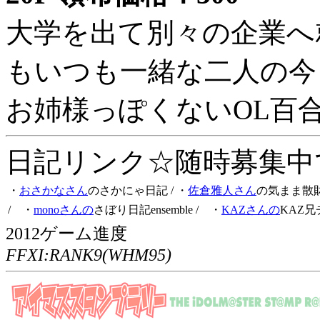
大学を出て別々の企業へ
もいつも一緒な二人の今
お姉様っぽくないOL百
日記リンク☆随時募集中です
・
おさかなさん
のさかにゃ日記
/ ・
佐倉雅人さん
の気まま散
/ ・
monoさんの
さぼり日記ensemble
/ ・
KAZさんの
KAZ兄
2012ゲーム進度
FFXI:RANK9(WHM95)