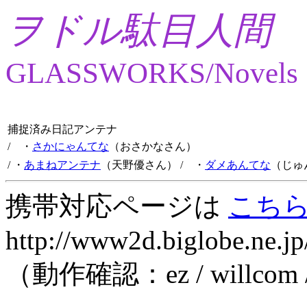
ヲドル駄目人間
GLASSWORKS/Novels
捕捉済み日記アンテナ
/ ・
さかにゃんてな
（おさかなさん）
/ ・
あまねアンテナ
（天野優さん）
/ ・
ダメあんてな
（じゅ
携帯対応ページは
こち
http://www2d.biglobe.ne.jp
（動作確認：ez / willcom 