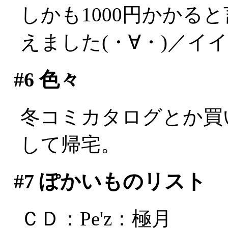
しかも1000円かかる
えました(・∀・)／イ
#6
色々
冬コミカタログとか買
して帰宅。
#7
ぽかいものリスト
ＣＤ：Pe'z：極月