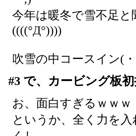
今年は暖冬で雪不足と
((((°Д°))))
吹雪の中コースイン(・
#3
で、カービング板初
お、面白すぎるｗｗｗ
というか、全く力を入
くし、