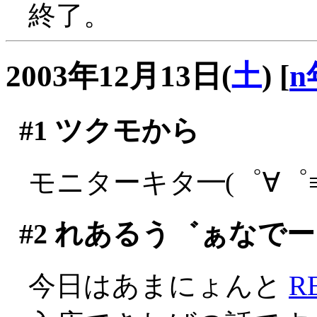
終了。
2003年12月13日(
土
)
[
n
#1
ツクモから
モニターキタ━(゜∀゜≡(
#2
れあるう゛ぁなでー
今日はあまにょんと
R