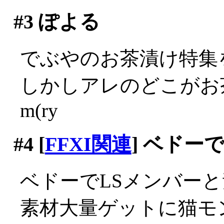
#3
ぽよる
でぶやのお茶漬け特集
しかしアレのどこがお
m(ry
#4
[
FFXI関連
] ベドー
ベドーでLSメンバーと
素材大量ゲットに猫モ