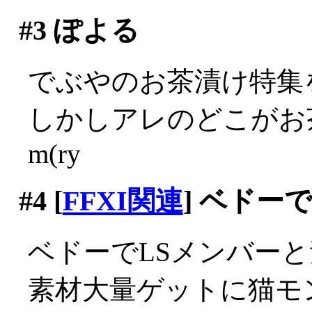
#3
ぽよる
でぶやのお茶漬け特集
しかしアレのどこがお
m(ry
#4
[
FFXI関連
] ベドー
ベドーでLSメンバーと
素材大量ゲットに猫モ