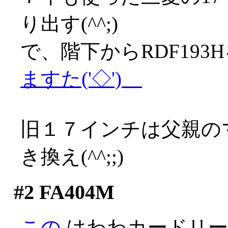
り出す(^^;)
で、階下からRDF19
ますた('◇')ゞ
旧１７インチは父親の
き換え(^^;;)
#2
FA404M
この
はわわカードリー