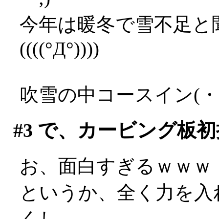
今年は暖冬で雪不足と
((((°Д°))))
吹雪の中コースイン(・
#3
で、カービング板初
お、面白すぎるｗｗｗ
というか、全く力を入
くし、