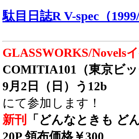
駄目日誌R V-spec（1999/
GLASSWORKS/Nove
COMITIA101（東京
9月2日（日）う12b
にて参加します！
新刊
「どんなときも どん
20P 領布価格￥300