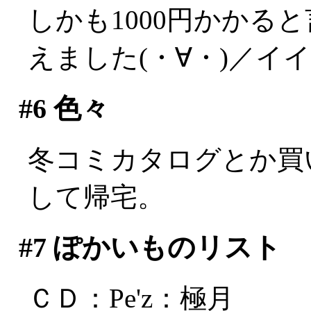
しかも1000円かかる
えました(・∀・)／イ
#6
色々
冬コミカタログとか買
して帰宅。
#7
ぽかいものリスト
ＣＤ：Pe'z：極月