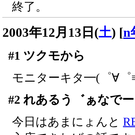
終了。
2003年12月13日(
土
)
[
n
#1
ツクモから
モニターキタ━(゜∀゜≡(
#2
れあるう゛ぁなでー
今日はあまにょんと
R