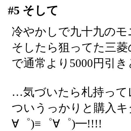
#5
そして
冷やかしで九十九のモ
そしたら狙ってた三菱の
で通常より5000円引
…気づいたら札持ってレ
ついうっかりと購入キタ
∀゜)≡゜∀゜)━!!!!