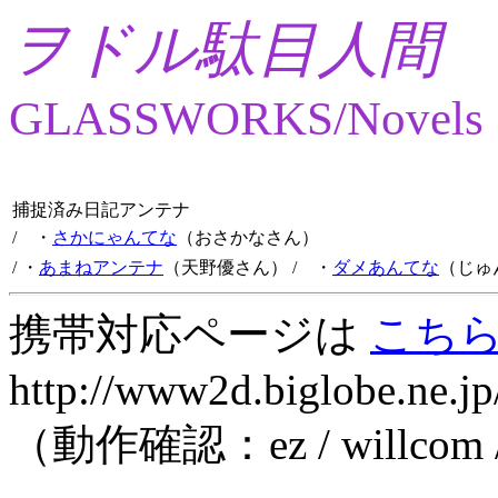
ヲドル駄目人間
GLASSWORKS/Novels
捕捉済み日記アンテナ
/ ・
さかにゃんてな
（おさかなさん）
/ ・
あまねアンテナ
（天野優さん）
/ ・
ダメあんてな
（じゅ
携帯対応ページは
こち
http://www2d.biglobe.ne.jp
（動作確認：ez / willcom 