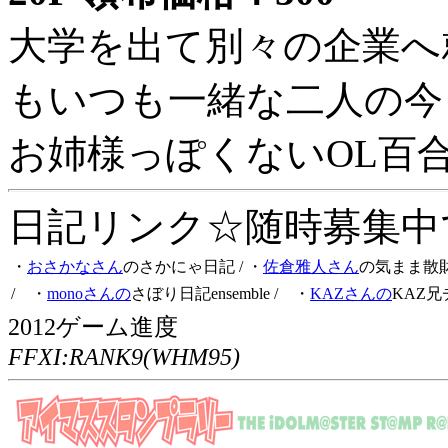
大学を出て別々の企業へ
もいつも一緒な二人の今
お姉様っぽくないOL百
日記リンク☆随時募集中です
・
おさかなさん
のさかにゃ日記
/ ・
佐倉雅人さん
の気まま散
/ ・
monoさんの
さぼり日記ensemble
/ ・
KAZさんの
KAZ兄
2012ゲーム進度
FFXI:RANK9(WHM95)