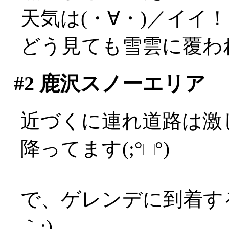
天気は(・∀・)／イイ
どう見ても雪雲に覆わ
#2
鹿沢スノーエリア
近づくに連れ道路は激
降ってます(;°□°)
で、ゲレンデに到着す
｀;)