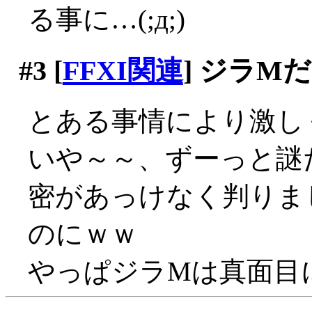
る事に…(;д;)
#3
[
FFXI関連
] ジラM
とある事情により激し
いや～～、ずーっと謎
密があっけなく判りま
のにｗｗ
やっぱジラMは真面目