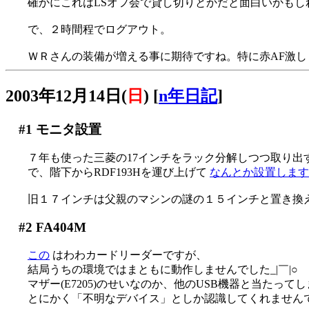
確かにこれはLSオフ会で貸し切りとかだと面白いかもし
で、２時間程でログアウト。
ＷＲさんの装備が増える事に期待ですね。特に赤AF激し
2003年12月14日(
日
)
[
n年日記
]
#1
モニタ設置
７年も使った三菱の17インチをラック分解しつつ取り出す(^
で、階下からRDF193Hを運び上げて
なんとか設置しますた(
旧１７インチは父親のマシンの謎の１５インチと置き換え(^^
#2
FA404M
この
はわわカードリーダーですが、
結局うちの環境ではまともに動作しませんでした_|￣|○
マザー(E7205)のせいなのか、他のUSB機器と当たって
とにかく「不明なデバイス」としか認識してくれません