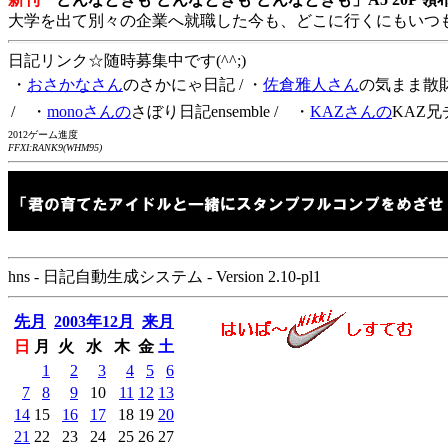
大学を出て別々の企業へ就職した今も、どこに行くにもいつ
日記リンク☆随時募集中です(^^;)
・
おさかなさん
のさかにゃ日記
/ ・
佐倉雅人さん
の気まま散
/ ・
monoさんの
さぼり日記ensemble
/ ・
KAZさんの
KAZ兄
2012ゲーム進度
FFXI:RANK9(WHM95)
hns - 日記自動生成システム - Version 2.10-pl1
先月
2003年12月
来月
日
月
火
水
木
金
土
1
2
3
4
5
6
7
8
9
10
11
12
13
14
15
16
17
18
19
20
21
22
23
24
25
26
27