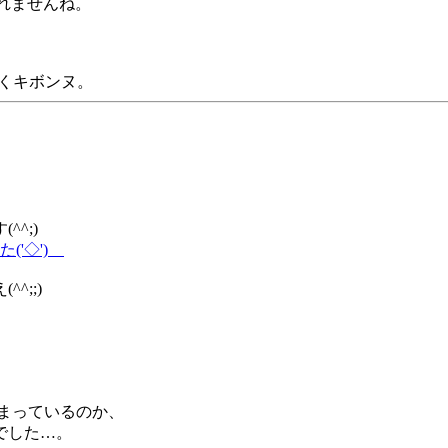
れませんね。
くキボンヌ。
^;)
'◇')ゞ
;;)
しまっているのか、
でした…。