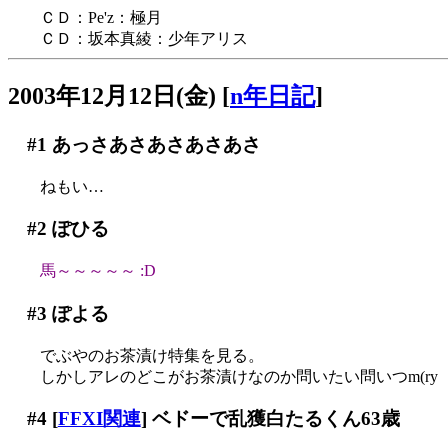
ＣＤ：Pe'z：極月
ＣＤ：坂本真綾：少年アリス
2003年12月12日(金)
[
n年日記
]
#1
あっさあさあさあさあさ
ねもい…
#2
ぽひる
馬～～～～～ :D
#3
ぽよる
でぶやのお茶漬け特集を見る。
しかしアレのどこがお茶漬けなのか問いたい問いつm(ry
#4
[
FFXI関連
] ベドーで乱獲白たるくん63歳