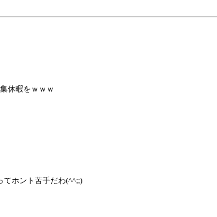
編集休暇をｗｗｗ
ント苦手だわ(^^;;)