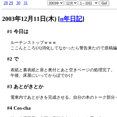
28
29
30
31
2003年12月11日(木)
[
n年日記
]
#1
今日は
ルーチンストップｗｗｗ
ここんところUQ消化してなかったら警告来たので原稿
#2
で
表紙と裏表紙と扉と奥付とあと空きページの処理完了。
午後、床屋にいってからぽでかけ
#3
あとがきとか
電車内であとがきを完成させる。自分の本のトーク部分ってホ
#4
Cos-cha