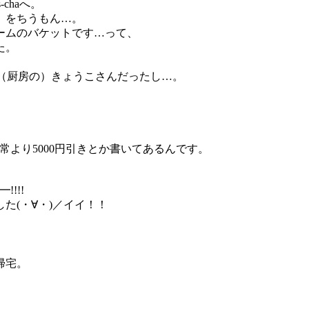
chaへ。
」をちうもん…。
ームのバケットです…って、
た。
たの（厨房の）きょうこさんだったし…。
常より5000円引きとか書いてあるんです。
!!!
た(・∀・)／イイ！！
帰宅。