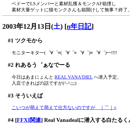
ベドーでLSメンバーと素材乱獲＆モンクAF箱捜し
素材大量ゲットに猫モンクさんも箱開けして無事？終了
2003年12月13日(
土
)
[
n年日記
]
#1
ツクモから
モニターキタ━(゜∀゜≡(゜∀゜≡゜∀゜)≡゜∀゜)━!!!!
#2
れあるう゛ぁなでーる
今日はあまにょんと
REAL VANA'DIEL
へ潜入予定。
入店できればの話ですが(^-^;;;;)
#3
そういえば
こいつが萌えて萌えて仕方ないのですが＿｜￣｜○
#4
[
FFXI関連
] Real Vanadealに潜入する白たる