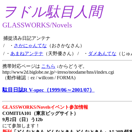
ヲドル駄目人間
GLASSWORKS/Novels
捕捉済み日記アンテナ
/ ・
さかにゃんてな
（おさかなさん）
/ ・
あまねアンテナ
（天野優さん）
/ ・
ダメあんてな
（じゅ
携帯対応ページは
こちら
↓からどうぞ。
http://www2d.biglobe.ne.jp/~irreso/neodame/hns/i/index.cgi
（動作確認：ez / willcom / FORMA)
駄目日誌R V-spec（1999/06～2001/07）
GLASSWORKS/Novelsイベント参加情報
COMITIA101（東京ビッグサイト）
9月2日（日）う12b
にて参加します！
新刊
「どんなときも どんなときも どんなときも」A5 20P 領布