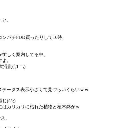
。
こと。
ンパチFDD買ったりして16時、
んが忙しく案内してる中、
すよ。
乱(´Д｀;)
ステータス表示小さくて見づらいくらいｗｗ
^^;)
にはカリカリに枯れた植物と植木鉢がｗ
ース。