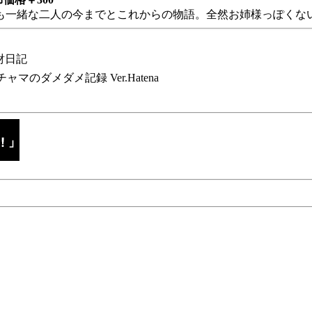
も一緒な二人の今までとこれからの物語。全然お姉様っぽくない
財日記
チャマのダメダメ記録 Ver.Hatena