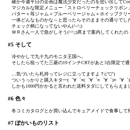
確か今週平日の企画は魔法少女だったのを思い出してCos-
マジカルな限定メニュー「ストロベリーチェックリボン
バター＋苺ジャム＋ブルーベリージャム＋ホイップクリ
一体どんなものかな～と思ったらそのままその通りでし
チェック柄になってないやん(^-^;)
ＷＲさん一人で急がしそう(^^;;)席まで案内してくれ
#5
そして
冷やかしで九十九のモニタ王国へ。
そしたら狙ってた三菱の19インチCRTがあと3台限定で通
…気づいたら札持ってレジに立ってますよ？(;°□°)
ついうっかりと購入キタ━(゜∀゜≡(゜∀゜≡゜∀゜)≡゜∀゜)━!
しかも1000円かかると言われた送料タダにしてもらえまし
#6
色々
冬コミカタログとか買い込んでキュアメイドで食事して
#7
ぽかいものリスト