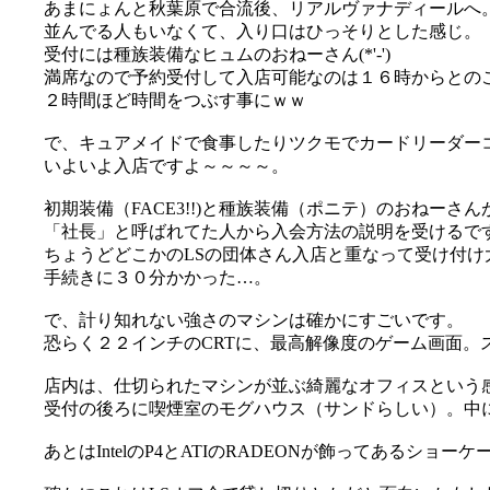
あまにょんと秋葉原で合流後、リアルヴァナディールへ
並んでる人もいなくて、入り口はひっそりとした感じ。
受付には種族装備なヒュムのおねーさん(*'-')
満席なので予約受付して入店可能なのは１６時からとの
２時間ほど時間をつぶす事にｗｗ
で、キュアメイドで食事したりツクモでカードリーダーコ
いよいよ入店ですよ～～～～。
初期装備（FACE3!!)と種族装備（ポニテ）のおねーさ
「社長」と呼ばれてた人から入会方法の説明を受けるで
ちょうどどこかのLSの団体さん入店と重なって受け付け大混
手続きに３０分かかった…。
で、計り知れない強さのマシンは確かにすごいです。
恐らく２２インチのCRTに、最高解像度のゲーム画面。
店内は、仕切られたマシンが並ぶ綺麗なオフィスという感じ(
受付の後ろに喫煙室のモグハウス（サンドらしい）。中
あとはIntelのP4とATIのRADEONが飾ってあるショーケ