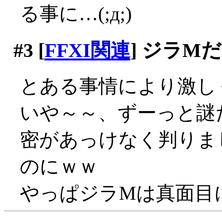
る事に…(;д;)
#3
[
FFXI関連
] ジラM
とある事情により激し
いや～～、ずーっと謎
密があっけなく判りま
のにｗｗ
やっぱジラMは真面目