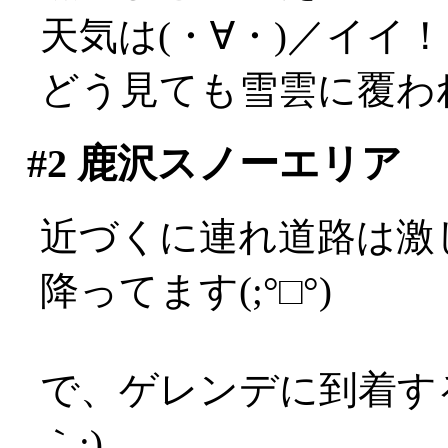
天気は(・∀・)／イイ
どう見ても雪雲に覆わ
#2
鹿沢スノーエリア
近づくに連れ道路は激
降ってます(;°□°)
で、ゲレンデに到着す
｀;)