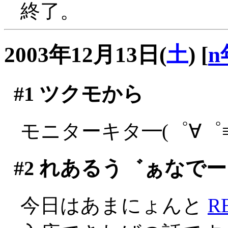
終了。
2003年12月13日(
土
)
[
n
#1
ツクモから
モニターキタ━(゜∀゜≡(
#2
れあるう゛ぁなでー
今日はあまにょんと
R