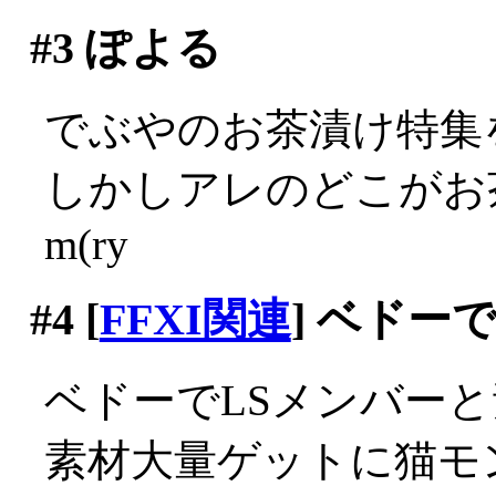
#3
ぽよる
でぶやのお茶漬け特集
しかしアレのどこがお
m(ry
#4
[
FFXI関連
] ベドー
ベドーでLSメンバーと
素材大量ゲットに猫モ