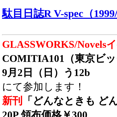
駄目日誌R V-spec（1999/
GLASSWORKS/Nove
COMITIA101（東京
9月2日（日）う12b
にて参加します！
新刊
「どんなときも どん
20P 領布価格￥300