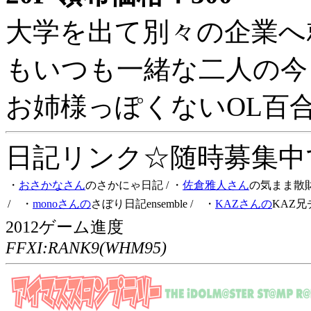
大学を出て別々の企業へ
もいつも一緒な二人の今
お姉様っぽくないOL百
日記リンク☆随時募集中です
・
おさかなさん
のさかにゃ日記
/ ・
佐倉雅人さん
の気まま散
/ ・
monoさんの
さぼり日記ensemble
/ ・
KAZさんの
KAZ兄
2012ゲーム進度
FFXI:RANK9(WHM95)