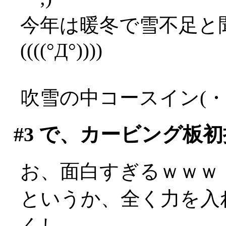
今年は暖冬で雪不足と
((((°Д°))))
吹雪の中コースイン(・
#3
で、カービング板初
お、面白すぎるｗｗｗ
というか、全く力を入
くし、