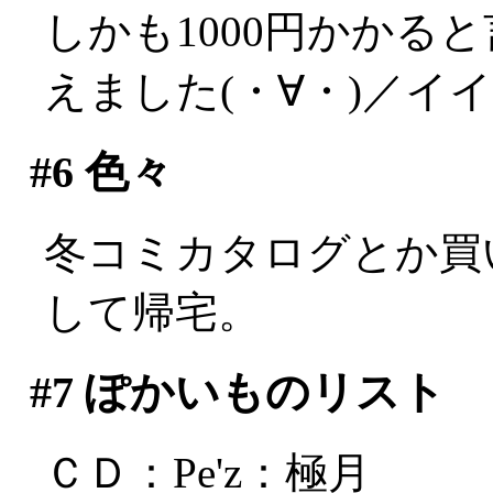
しかも1000円かかる
えました(・∀・)／イ
#6
色々
冬コミカタログとか買
して帰宅。
#7
ぽかいものリスト
ＣＤ：Pe'z：極月