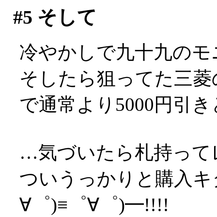
#5
そして
冷やかしで九十九のモ
そしたら狙ってた三菱の
で通常より5000円引
…気づいたら札持ってレ
ついうっかりと購入キタ
∀゜)≡゜∀゜)━!!!!