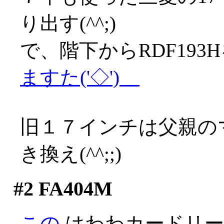
り出す(^^;)
で、階下からRDF19
ますた('◇')ゞ
旧１７インチは父親の
き換え(^^;;)
#2
FA404M
この
はわわカードリー