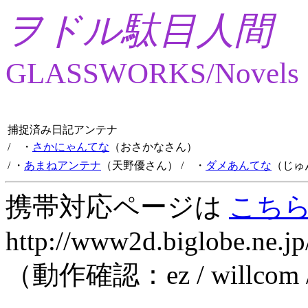
ヲドル駄目人間
GLASSWORKS/Novels
捕捉済み日記アンテナ
/ ・
さかにゃんてな
（おさかなさん）
/ ・
あまねアンテナ
（天野優さん）
/ ・
ダメあんてな
（じゅ
携帯対応ページは
こち
http://www2d.biglobe.ne.jp
（動作確認：ez / willcom 