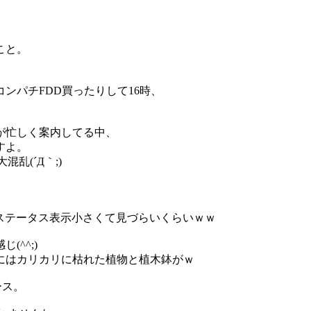
。
こと。
ンパチFDD買ったりして16時、
んが忙しく案内してる中、
すよ。
乱(´Д｀;)
ステータス表示小さくて見づらいくらいｗｗ
^^;)
にはカリカリに枯れた植物と植木鉢がｗ
ース。