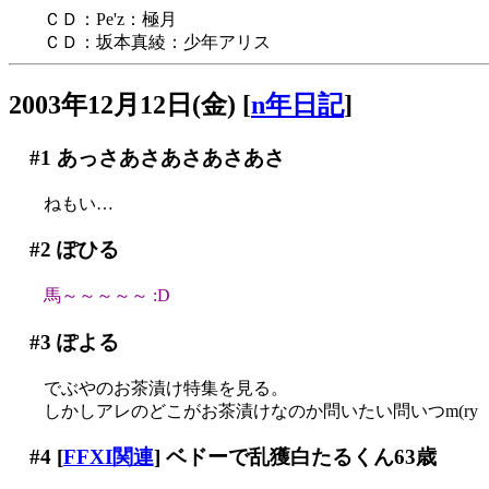
ＣＤ：Pe'z：極月
ＣＤ：坂本真綾：少年アリス
2003年12月12日(金)
[
n年日記
]
#1
あっさあさあさあさあさ
ねもい…
#2
ぽひる
馬～～～～～ :D
#3
ぽよる
でぶやのお茶漬け特集を見る。
しかしアレのどこがお茶漬けなのか問いたい問いつm(ry
#4
[
FFXI関連
] ベドーで乱獲白たるくん63歳