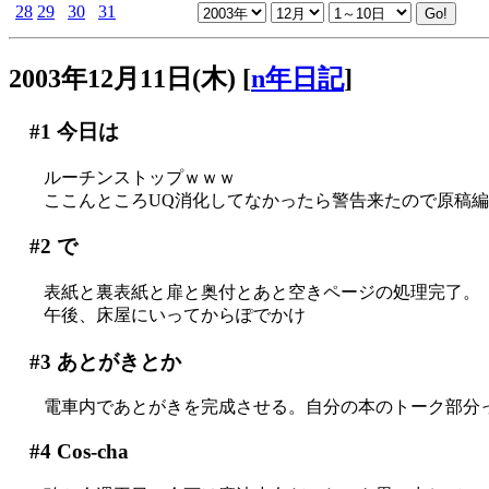
28
29
30
31
2003年12月11日(木)
[
n年日記
]
#1
今日は
ルーチンストップｗｗｗ
ここんところUQ消化してなかったら警告来たので原稿
#2
で
表紙と裏表紙と扉と奥付とあと空きページの処理完了。
午後、床屋にいってからぽでかけ
#3
あとがきとか
電車内であとがきを完成させる。自分の本のトーク部分ってホ
#4
Cos-cha