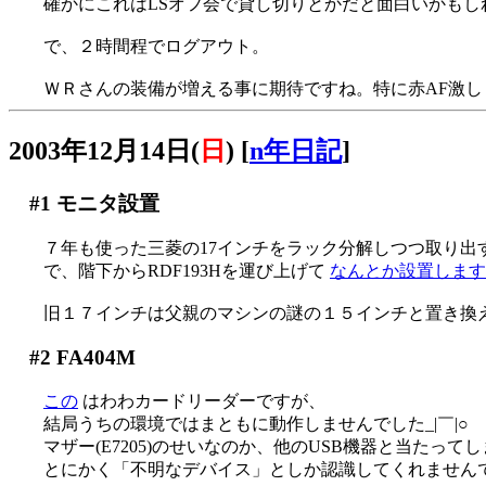
確かにこれはLSオフ会で貸し切りとかだと面白いかもし
で、２時間程でログアウト。
ＷＲさんの装備が増える事に期待ですね。特に赤AF激し
2003年12月14日(
日
)
[
n年日記
]
#1
モニタ設置
７年も使った三菱の17インチをラック分解しつつ取り出す(^
で、階下からRDF193Hを運び上げて
なんとか設置しますた(
旧１７インチは父親のマシンの謎の１５インチと置き換え(^^
#2
FA404M
この
はわわカードリーダーですが、
結局うちの環境ではまともに動作しませんでした_|￣|○
マザー(E7205)のせいなのか、他のUSB機器と当たって
とにかく「不明なデバイス」としか認識してくれません