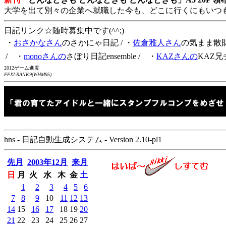
大学を出て別々の企業へ就職した今も、どこに行くにもいつ
日記リンク☆随時募集中です(^^;)
・
おさかなさん
のさかにゃ日記
/ ・
佐倉雅人さん
の気まま散
/ ・
monoさんの
さぼり日記ensemble
/ ・
KAZさんの
KAZ兄
2012ゲーム進度
FFXI:RANK9(WHM95)
hns - 日記自動生成システム - Version 2.10-pl1
先月
2003年12月
来月
日
月
火
水
木
金
土
1
2
3
4
5
6
7
8
9
10
11
12
13
14
15
16
17
18
19
20
21
22
23
24
25
26
27