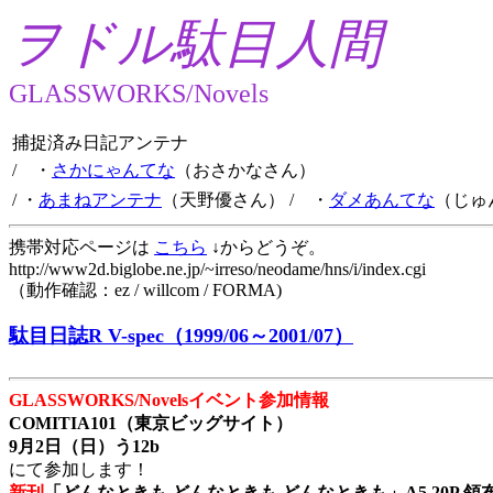
ヲドル駄目人間
GLASSWORKS/Novels
捕捉済み日記アンテナ
/ ・
さかにゃんてな
（おさかなさん）
/ ・
あまねアンテナ
（天野優さん）
/ ・
ダメあんてな
（じゅ
携帯対応ページは
こちら
↓からどうぞ。
http://www2d.biglobe.ne.jp/~irreso/neodame/hns/i/index.cgi
（動作確認：ez / willcom / FORMA)
駄目日誌R V-spec（1999/06～2001/07）
GLASSWORKS/Novelsイベント参加情報
COMITIA101（東京ビッグサイト）
9月2日（日）う12b
にて参加します！
新刊
「どんなときも どんなときも どんなときも」A5 20P 領布