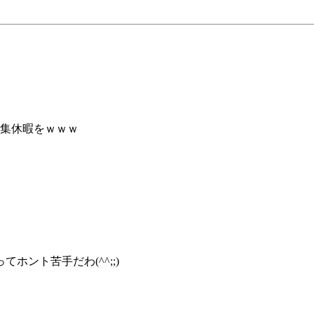
編集休暇をｗｗｗ
ント苦手だわ(^^;;)