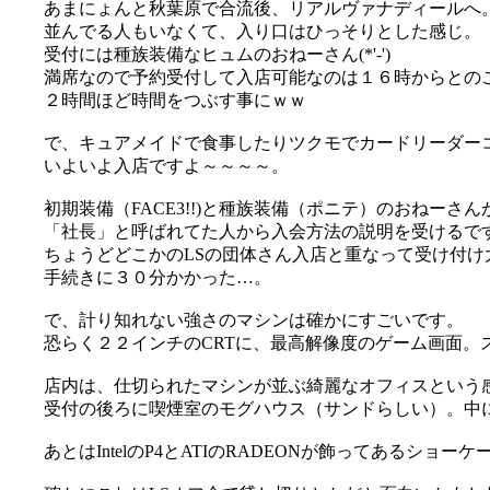
あまにょんと秋葉原で合流後、リアルヴァナディールへ
並んでる人もいなくて、入り口はひっそりとした感じ。
受付には種族装備なヒュムのおねーさん(*'-')
満席なので予約受付して入店可能なのは１６時からとの
２時間ほど時間をつぶす事にｗｗ
で、キュアメイドで食事したりツクモでカードリーダーコ
いよいよ入店ですよ～～～～。
初期装備（FACE3!!)と種族装備（ポニテ）のおねーさ
「社長」と呼ばれてた人から入会方法の説明を受けるで
ちょうどどこかのLSの団体さん入店と重なって受け付け大混
手続きに３０分かかった…。
で、計り知れない強さのマシンは確かにすごいです。
恐らく２２インチのCRTに、最高解像度のゲーム画面。
店内は、仕切られたマシンが並ぶ綺麗なオフィスという感じ(
受付の後ろに喫煙室のモグハウス（サンドらしい）。中
あとはIntelのP4とATIのRADEONが飾ってあるショーケ