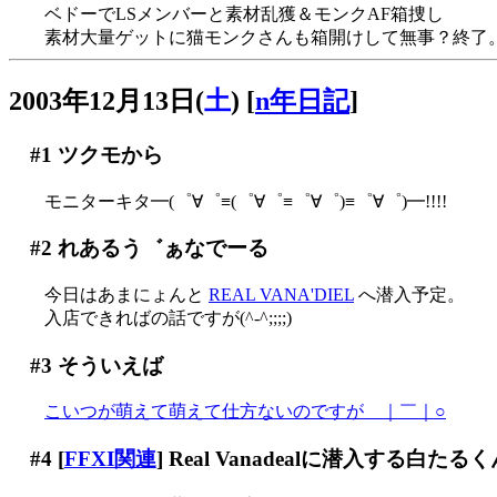
ベドーでLSメンバーと素材乱獲＆モンクAF箱捜し
素材大量ゲットに猫モンクさんも箱開けして無事？終了
2003年12月13日(
土
)
[
n年日記
]
#1
ツクモから
モニターキタ━(゜∀゜≡(゜∀゜≡゜∀゜)≡゜∀゜)━!!!!
#2
れあるう゛ぁなでーる
今日はあまにょんと
REAL VANA'DIEL
へ潜入予定。
入店できればの話ですが(^-^;;;;)
#3
そういえば
こいつが萌えて萌えて仕方ないのですが＿｜￣｜○
#4
[
FFXI関連
] Real Vanadealに潜入する白たる