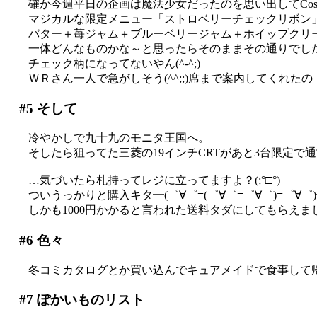
確か今週平日の企画は魔法少女だったのを思い出してCos-
マジカルな限定メニュー「ストロベリーチェックリボン
バター＋苺ジャム＋ブルーベリージャム＋ホイップクリ
一体どんなものかな～と思ったらそのままその通りでし
チェック柄になってないやん(^-^;)
ＷＲさん一人で急がしそう(^^;;)席まで案内してくれ
#5
そして
冷やかしで九十九のモニタ王国へ。
そしたら狙ってた三菱の19インチCRTがあと3台限定で通
…気づいたら札持ってレジに立ってますよ？(;°□°)
ついうっかりと購入キタ━(゜∀゜≡(゜∀゜≡゜∀゜)≡゜∀゜)━!
しかも1000円かかると言われた送料タダにしてもらえまし
#6
色々
冬コミカタログとか買い込んでキュアメイドで食事して
#7
ぽかいものリスト