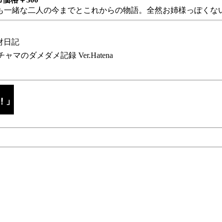
も一緒な二人の今までとこれからの物語。全然お姉様っぽくない
財日記
チャマのダメダメ記録 Ver.Hatena