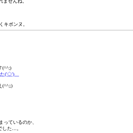
れませんね。
くキボンヌ。
^;)
'◇')ゞ
;;)
しまっているのか、
でした…。