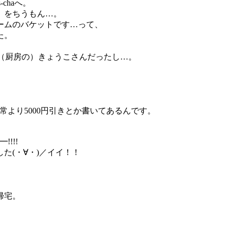
chaへ。
」をちうもん…。
ームのバケットです…って、
た。
たの（厨房の）きょうこさんだったし…。
常より5000円引きとか書いてあるんです。
!!!
た(・∀・)／イイ！！
帰宅。