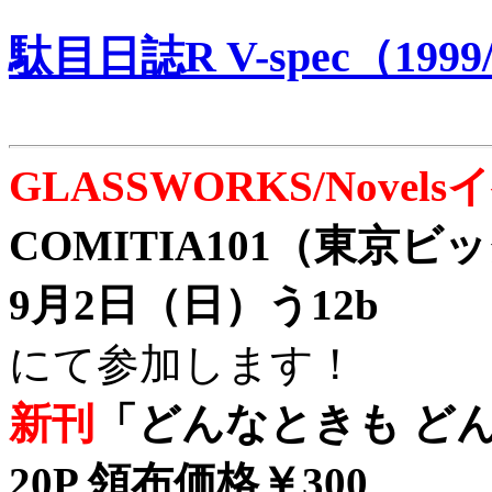
駄目日誌R V-spec（1999/
GLASSWORKS/Nove
COMITIA101（東京
9月2日（日）う12b
にて参加します！
新刊
「どんなときも どん
20P 領布価格￥300