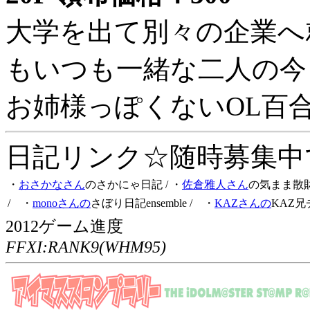
大学を出て別々の企業へ
もいつも一緒な二人の今
お姉様っぽくないOL百
日記リンク☆随時募集中です
・
おさかなさん
のさかにゃ日記
/ ・
佐倉雅人さん
の気まま散
/ ・
monoさんの
さぼり日記ensemble
/ ・
KAZさんの
KAZ兄
2012ゲーム進度
FFXI:RANK9(WHM95)