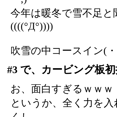
今年は暖冬で雪不足と
((((°Д°))))
吹雪の中コースイン(・
#3
で、カービング板初
お、面白すぎるｗｗｗ
というか、全く力を入
くし、