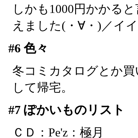
しかも1000円かかる
えました(・∀・)／イ
#6
色々
冬コミカタログとか買
して帰宅。
#7
ぽかいものリスト
ＣＤ：Pe'z：極月