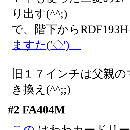
り出す(^^;)
で、階下からRDF19
ますた('◇')ゞ
旧１７インチは父親の
き換え(^^;;)
#2
FA404M
この
はわわカードリー