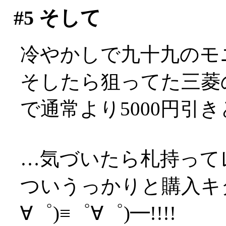
#5
そして
冷やかしで九十九のモ
そしたら狙ってた三菱の
で通常より5000円引
…気づいたら札持ってレ
ついうっかりと購入キタ
∀゜)≡゜∀゜)━!!!!