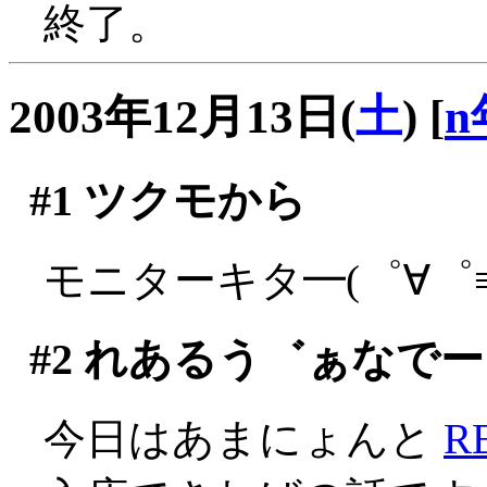
終了。
2003年12月13日(
土
)
[
n
#1
ツクモから
モニターキタ━(゜∀゜≡(
#2
れあるう゛ぁなでー
今日はあまにょんと
R