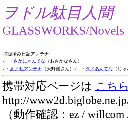
ヲドル駄目人間
GLASSWORKS/Novels
捕捉済み日記アンテナ
/ ・
さかにゃんてな
（おさかなさん）
/ ・
あまねアンテナ
（天野優さん）
/ ・
ダメあんてな
（じゅ
携帯対応ページは
こち
http://www2d.biglobe.ne.jp
（動作確認：ez / willcom 