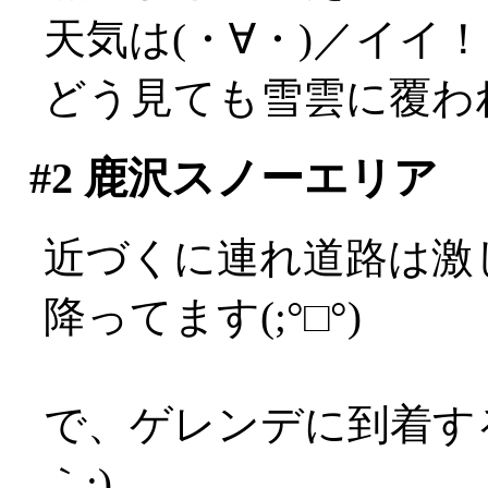
天気は(・∀・)／イイ
どう見ても雪雲に覆わ
#2
鹿沢スノーエリア
近づくに連れ道路は激
降ってます(;°□°)
で、ゲレンデに到着す
｀;)