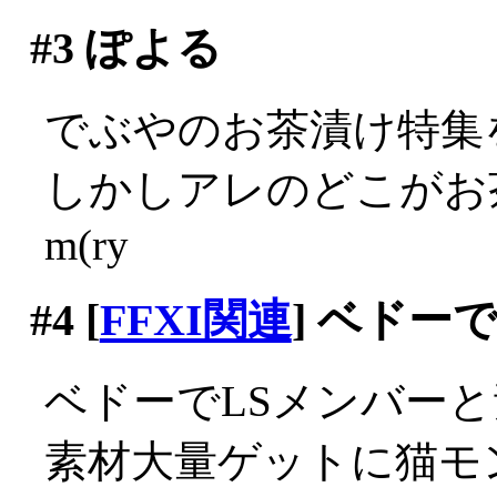
#3
ぽよる
でぶやのお茶漬け特集
しかしアレのどこがお
m(ry
#4
[
FFXI関連
] ベドー
ベドーでLSメンバーと
素材大量ゲットに猫モ