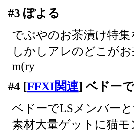
#3
ぽよる
でぶやのお茶漬け特集
しかしアレのどこがお
m(ry
#4
[
FFXI関連
] ベドー
ベドーでLSメンバーと
素材大量ゲットに猫モ