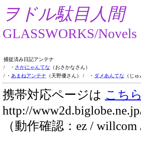
ヲドル駄目人間
GLASSWORKS/Novels
捕捉済み日記アンテナ
/ ・
さかにゃんてな
（おさかなさん）
/ ・
あまねアンテナ
（天野優さん）
/ ・
ダメあんてな
（じゅ
携帯対応ページは
こち
http://www2d.biglobe.ne.jp
（動作確認：ez / willcom 