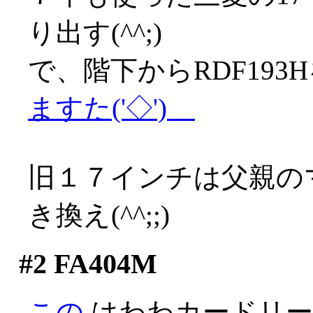
り出す(^^;)
で、階下からRDF19
ますた('◇')ゞ
旧１７インチは父親の
き換え(^^;;)
#2
FA404M
この
はわわカードリー