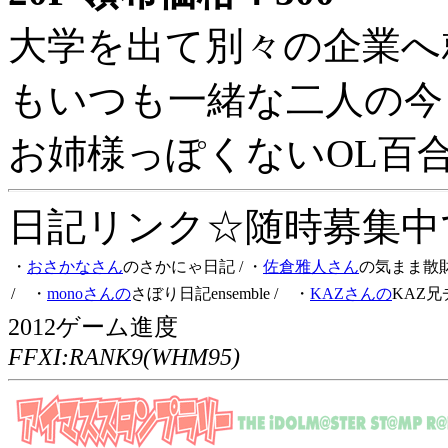
大学を出て別々の企業へ
もいつも一緒な二人の今
お姉様っぽくないOL百
日記リンク☆随時募集中です
・
おさかなさん
のさかにゃ日記
/ ・
佐倉雅人さん
の気まま散
/ ・
monoさんの
さぼり日記ensemble
/ ・
KAZさんの
KAZ兄
2012ゲーム進度
FFXI:RANK9(WHM95)