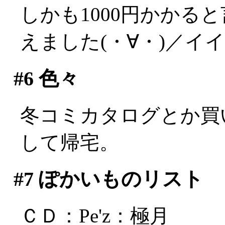
しかも1000円かかる
えました(・∀・)／イ
#6
色々
冬コミカタログとか買
して帰宅。
#7
ぽかいものリスト
ＣＤ：Pe'z：極月