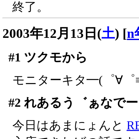
終了。
2003年12月13日(
土
)
[
n
#1
ツクモから
モニターキタ━(゜∀゜≡(
#2
れあるう゛ぁなでー
今日はあまにょんと
R