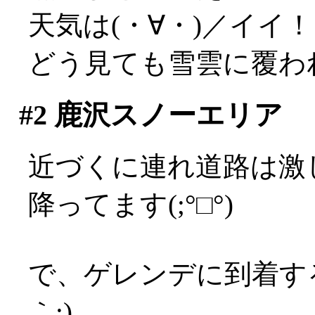
天気は(・∀・)／イイ
どう見ても雪雲に覆わ
#2
鹿沢スノーエリア
近づくに連れ道路は激
降ってます(;°□°)
で、ゲレンデに到着す
｀;)