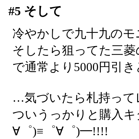
#5
そして
冷やかしで九十九のモ
そしたら狙ってた三菱の
で通常より5000円引
…気づいたら札持ってレ
ついうっかりと購入キタ
∀゜)≡゜∀゜)━!!!!