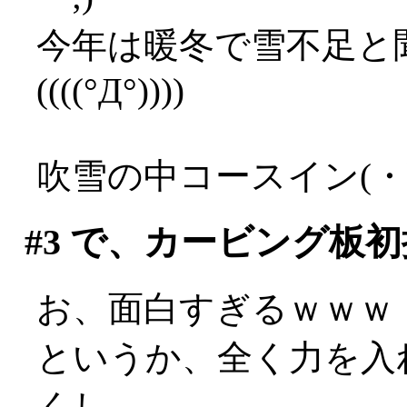
今年は暖冬で雪不足と
((((°Д°))))
吹雪の中コースイン(・
#3
で、カービング板初
お、面白すぎるｗｗｗ
というか、全く力を入
くし、