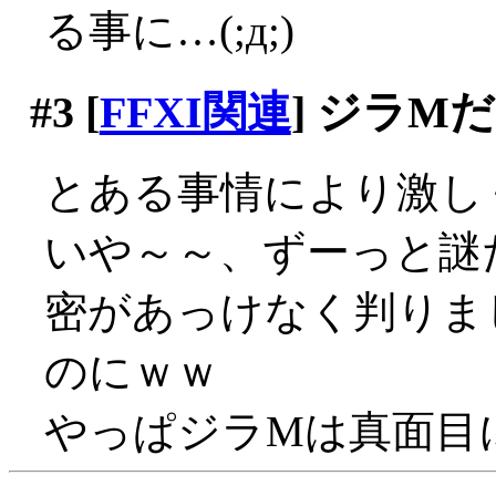
る事に…(;д;)
#3
[
FFXI関連
] ジラM
とある事情により激し
いや～～、ずーっと謎
密があっけなく判りま
のにｗｗ
やっぱジラMは真面目