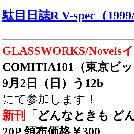
駄目日誌R V-spec（1999/
GLASSWORKS/Nove
COMITIA101（東京
9月2日（日）う12b
にて参加します！
新刊
「どんなときも どん
20P 領布価格￥300