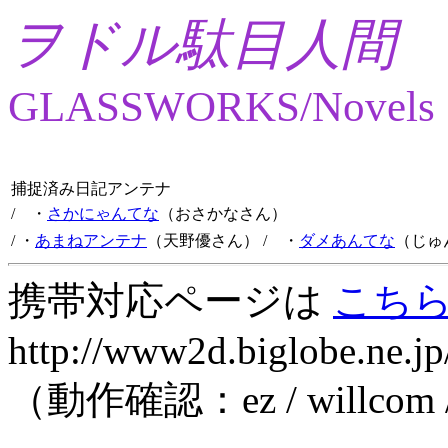
ヲドル駄目人間
GLASSWORKS/Novels
捕捉済み日記アンテナ
/ ・
さかにゃんてな
（おさかなさん）
/ ・
あまねアンテナ
（天野優さん）
/ ・
ダメあんてな
（じゅ
携帯対応ページは
こち
http://www2d.biglobe.ne.jp
（動作確認：ez / willcom 