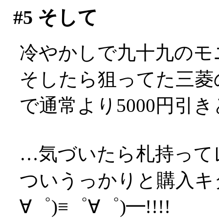
#5
そして
冷やかしで九十九のモ
そしたら狙ってた三菱の
で通常より5000円引
…気づいたら札持ってレ
ついうっかりと購入キタ
∀゜)≡゜∀゜)━!!!!