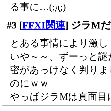
る事に…(;д;)
#3
[
FFXI関連
] ジラM
とある事情により激し
いや～～、ずーっと謎
密があっけなく判りま
のにｗｗ
やっぱジラMは真面目