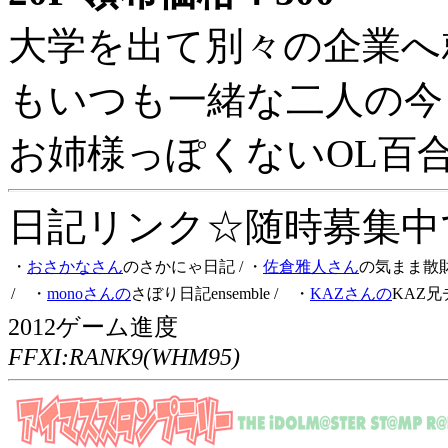
大学を出て別々の企業へ
もいつも一緒な二人の今
お姉様っぽくないOL百
日記リンク☆随時募集中です
・
おさかなさん
のさかにゃ日記
/ ・
佐倉雅人さん
の気まま散
/ ・
monoさんの
さぼり日記ensemble
/ ・
KAZさんの
KAZ兄
2012ゲーム進度
FFXI:RANK9(WHM95)