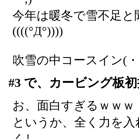
今年は暖冬で雪不足と
((((°Д°))))
吹雪の中コースイン(・
#3
で、カービング板初
お、面白すぎるｗｗｗ
というか、全く力を入
くし、