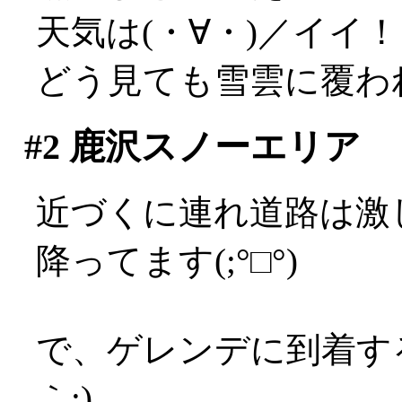
天気は(・∀・)／イイ
どう見ても雪雲に覆わ
#2
鹿沢スノーエリア
近づくに連れ道路は激
降ってます(;°□°)
で、ゲレンデに到着す
｀;)