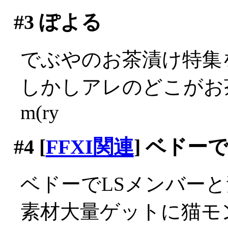
#3
ぽよる
でぶやのお茶漬け特集
しかしアレのどこがお
m(ry
#4
[
FFXI関連
] ベドー
ベドーでLSメンバーと
素材大量ゲットに猫モ