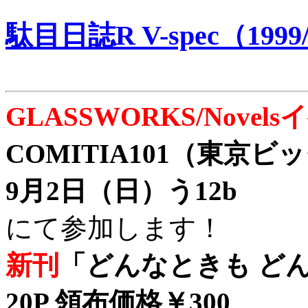
駄目日誌R V-spec（1999/
GLASSWORKS/Nove
COMITIA101（東京
9月2日（日）う12b
にて参加します！
新刊
「どんなときも どん
20P 領布価格￥300