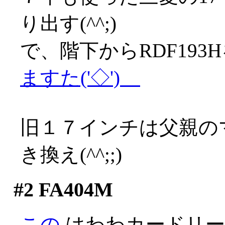
り出す(^^;)
で、階下からRDF19
ますた('◇')ゞ
旧１７インチは父親の
き換え(^^;;)
#2
FA404M
この
はわわカードリー