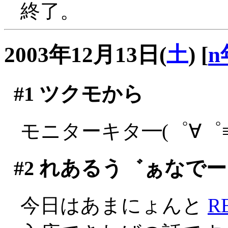
終了。
2003年12月13日(
土
)
[
n
#1
ツクモから
モニターキタ━(゜∀゜≡(
#2
れあるう゛ぁなでー
今日はあまにょんと
R