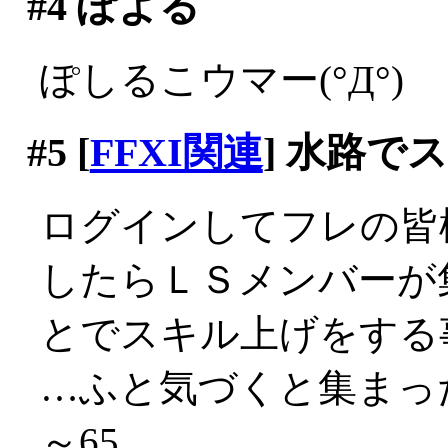
#4
ぽよる
ぽしるこウマー(°Д°)
#5
[
FFXI関連
] 水路で
ログインしてフレの皆
したらＬＳメンバーが
とでスキル上げをする
…ふと気づくと集まっ
～65。