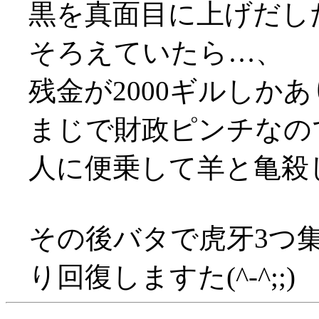
黒を真面目に上げだし
そろえていたら…、
残金が2000ギルしかあり
まじで財政ピンチなの
人に便乗して羊と亀殺し
その後バタで虎牙3つ
り回復しますた(^-^;;)