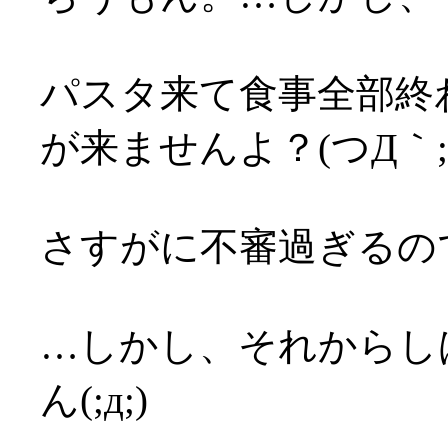
パスタ来て食事全部終
が来ませんよ？(つД｀;
さすがに不審過ぎるの
…しかし、それからし
ん(;д;)