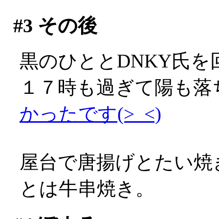
#3
その後
黒のひととDNKY氏
１７時も過ぎて陽も落
かったです(>_<)
屋台で唐揚げとたい焼き
とは牛串焼き。