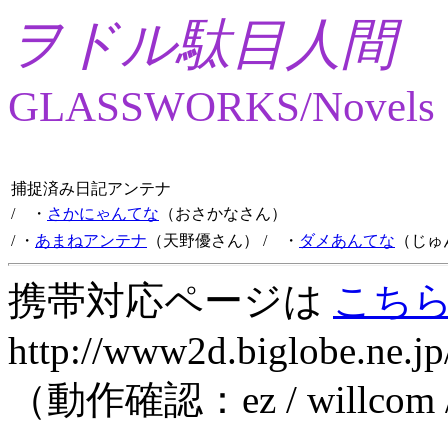
ヲドル駄目人間
GLASSWORKS/Novels
捕捉済み日記アンテナ
/ ・
さかにゃんてな
（おさかなさん）
/ ・
あまねアンテナ
（天野優さん）
/ ・
ダメあんてな
（じゅ
携帯対応ページは
こち
http://www2d.biglobe.ne.jp
（動作確認：ez / willcom 