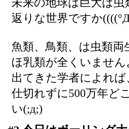
未来の地球は巨大は虫
返りな世界ですか((((°
魚類、鳥類、は虫類両
ほ乳類が全くいませんよ？
出てきた学者によれば
仕切れずに500万年
い(;д;)