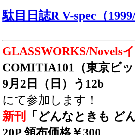
駄目日誌R V-spec（1999/
GLASSWORKS/Nove
COMITIA101（東京
9月2日（日）う12b
にて参加します！
新刊
「どんなときも どん
20P 領布価格￥300