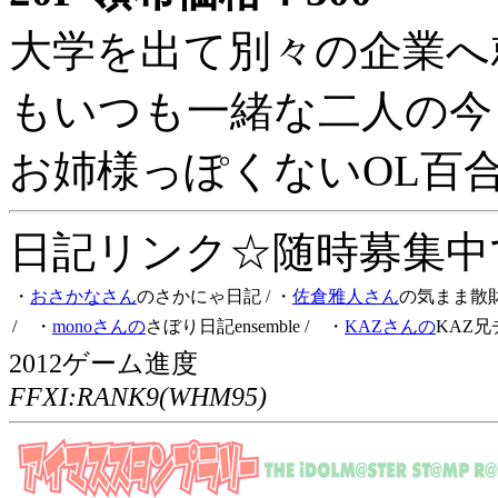
大学を出て別々の企業へ
もいつも一緒な二人の今
お姉様っぽくないOL百
日記リンク☆随時募集中です
・
おさかなさん
のさかにゃ日記
/ ・
佐倉雅人さん
の気まま散
/ ・
monoさんの
さぼり日記ensemble
/ ・
KAZさんの
KAZ兄
2012ゲーム進度
FFXI:RANK9(WHM95)