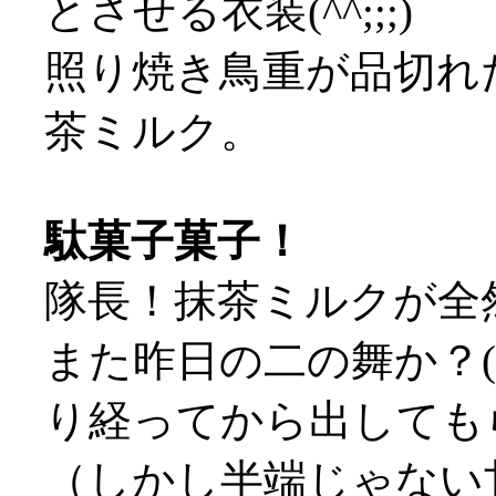
とさせる衣装(^^;;;)
照り焼き鳥重が品切れ
茶ミルク。
駄菓子菓子！
隊長！抹茶ミルクが全然
また昨日の二の舞か？(
り経ってから出してもら
（しかし半端じゃない甘さだ