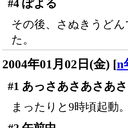
#4
ぽよる
その後、さぬきうどん
た。
2004年01月02日(金)
[
n
#1
あっさあさあさあさ
まったりと9時頃起動
#2
午前中