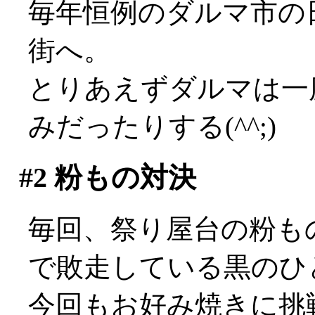
毎年恒例のダルマ市の
街へ。
とりあえずダルマは一度
みだったりする(^^;)
#2
粉もの対決
毎回、祭り屋台の粉も
で敗走している黒のひ
今回もお好み焼きに挑