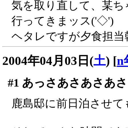
気を取り直して、某ち
行ってきまッス('◇')ゞ
ヘタレですが夕食担当幹事
2004年04月03日(
土
)
[
n
#1
あっさあさあさあさ
鹿島邸に前日泊させても