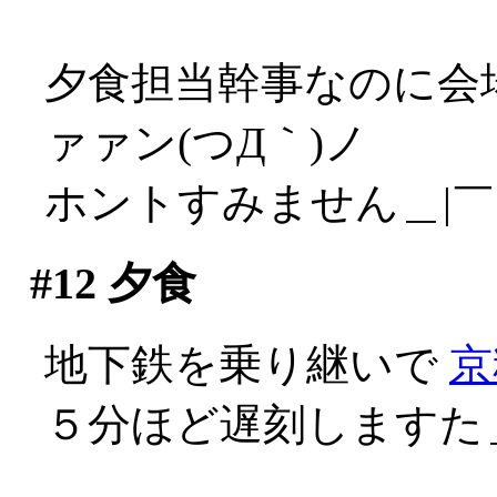
夕食担当幹事なのに会
ァァン(つД｀)ノ
ホントすみません＿|￣|
#12
夕食
地下鉄を乗り継いで
京
５分ほど遅刻しますた