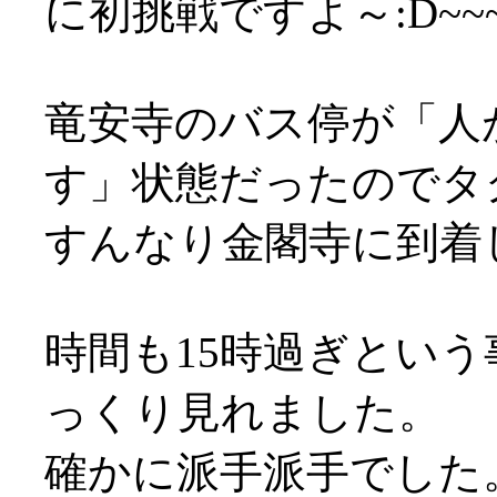
に初挑戦ですよ～:D~~~
竜安寺のバス停が「人
す」状態だったのでタ
すんなり金閣寺に到着し
時間も15時過ぎとい
っくり見れました。
確かに派手派手でした