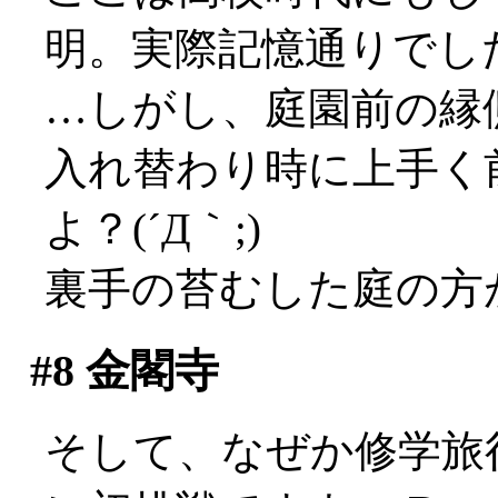
明。実際記憶通りでし
…しがし、庭園前の縁
入れ替わり時に上手く
よ？(´Д｀;)
裏手の苔むした庭の方
#8
金閣寺
そして、なぜか修学旅