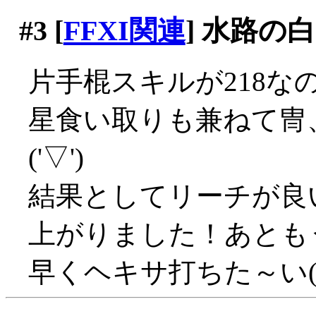
#3
[
FFXI関連
] 水路の
片手棍スキルが218な
星食い取りも兼ねて冑
('▽')
結果としてリーチが良い
上がりました！あとも
早くヘキサ打ちた～い('