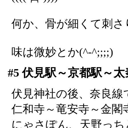
何か、骨が細くて刺さり
味は微妙とか(^-^;;;;)
#5
伏見駅～京都駅～太
伏見神社の後、奈良線
仁和寺～竜安寺～金閣
にゃさぽん、天野っち