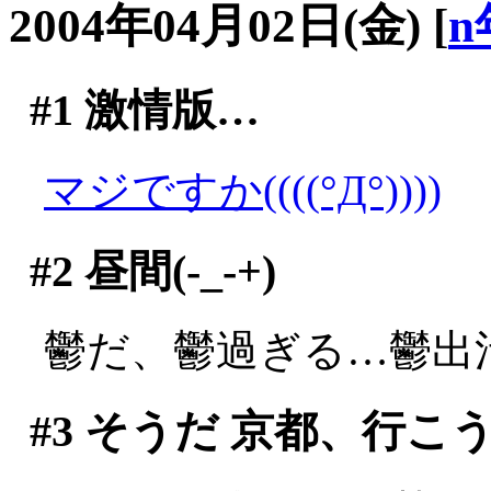
2004年04月02日(金)
[
n
#1
激情版…
マジですか((((°Д°))))
#2
昼間(-_-+)
鬱だ、鬱過ぎる…鬱出
#3
そうだ 京都、行こ