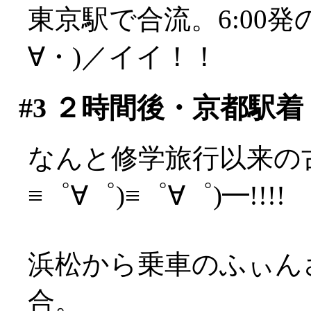
東京駅で合流。6:00
∀・)／イイ！！
#3
２時間後・京都駅着
なんと修学旅行以来の古
≡゜∀゜)≡゜∀゜)━!!!!
浜松から乗車のふぃん
合。