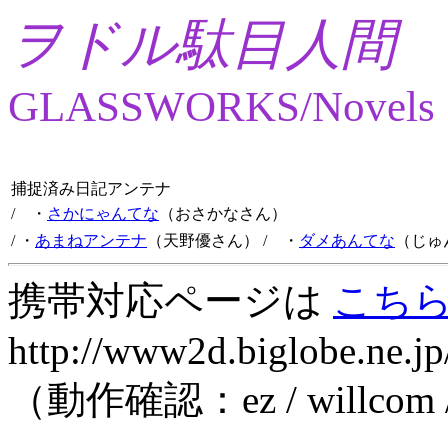
ヲドル駄目人間
GLASSWORKS/Novels
捕捉済み日記アンテナ
/ ・
さかにゃんてな
（おさかなさん）
/ ・
あまねアンテナ
（天野優さん）
/ ・
ダメあんてな
（じゅ
携帯対応ページは
こち
http://www2d.biglobe.ne.jp
（動作確認：ez / willcom 