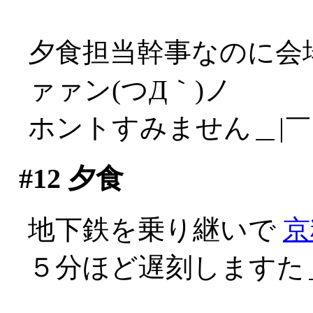
夕食担当幹事なのに会
ァァン(つД｀)ノ
ホントすみません＿|￣|
#12
夕食
地下鉄を乗り継いで
京
５分ほど遅刻しますた