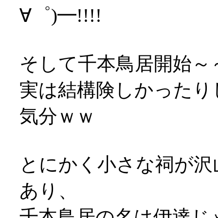
∀゜)━!!!!
そして千本鳥居開始～～～ 
実は結構険しかったり
気分ｗｗ
とにかく小さな祠が沢
あり、
千本鳥居の名は伊達じ