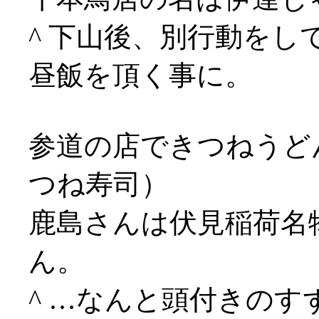
^ 下山後、別行動をし
昼飯を頂く事に。
参道の店できつねうど
つね寿司）
鹿島さんは伏見稲荷名
ん。
^ …なんと頭付きの