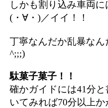
しかも割り込み車両に
(・∀・)／イイ！！
丁寧なんだか乱暴なんだ
^;;;)
駄菓子菓子！！
確かガイドには41分
いてみれば70分以上かか