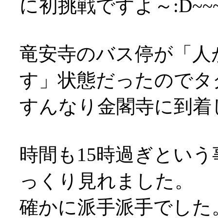
に初挑戦ですよ～:D~~~
竜安寺のバス停が「人
す」状態だったのでタ
すんなり金閣寺に到着し
時間も15時過ぎとい
っくり見れました。
確かに派手派手でした