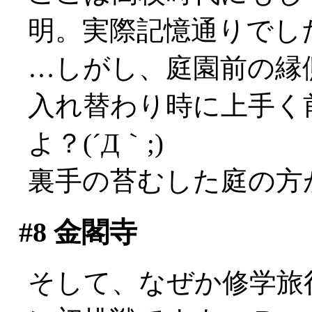
明。実際記憶通りでし
…しがし、庭園前の縁
入れ替わり時に上手く
よ？(´Д｀;)
裏手の苔むした庭の方
#8
金閣寺
そして、なぜか修学旅