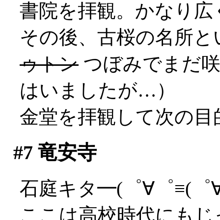
書院を拝観。かなり広
その後、古桜の名所と
ゥトン
つぼみでまだ咲
はいましたが…）
金堂を拝観して次の目
#7
竜安寺
石庭キタ━(゜∀゜≡(゜∀゜
ここは高校時代にもじ