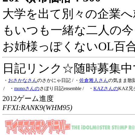
大学を出て別々の企業へ
もいつも一緒な二人の今
お姉様っぽくないOL百
日記リンク☆随時募集中です
・
おさかなさん
のさかにゃ日記
/ ・
佐倉雅人さん
の気まま散
/ ・
monoさんの
さぼり日記ensemble
/ ・
KAZさんの
KAZ兄
2012ゲーム進度
FFXI:RANK9(WHM95)