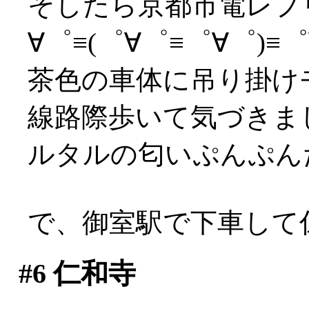
そしたら京都市電レプ
∀゜≡(゜∀゜≡゜∀゜)≡゜∀
茶色の車体に吊り掛けモ
線路際歩いて気づきま
ルタルの匂いぷんぷん
で、御室駅で下車して
#6
仁和寺