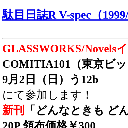
駄目日誌R V-spec（1999/
GLASSWORKS/Nove
COMITIA101（東京
9月2日（日）う12b
にて参加します！
新刊
「どんなときも どん
20P 領布価格￥300