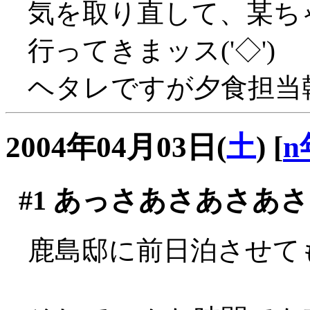
気を取り直して、某ち
行ってきまッス('◇')ゞ
ヘタレですが夕食担当幹事
2004年04月03日(
土
)
[
n
#1
あっさあさあさあさ
鹿島邸に前日泊させても