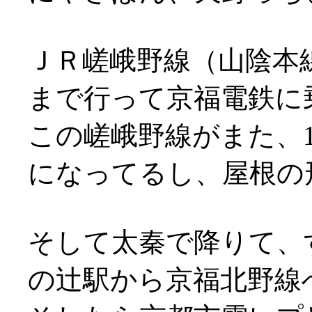
ＪＲ嵯峨野線（山陰本
まで行って京福電鉄に
この嵯峨野線がまた、
になってるし、屋根の形は変
そして太秦で降りて、
の辻駅から京福北野線