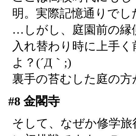
明。実際記憶通りでし
…しがし、庭園前の縁
入れ替わり時に上手く
よ？(´Д｀;)
裏手の苔むした庭の方
#8
金閣寺
そして、なぜか修学旅