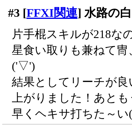
#3
[
FFXI関連
] 水路の
片手棍スキルが218な
星食い取りも兼ねて冑
('▽')
結果としてリーチが良い
上がりました！あとも
早くヘキサ打ちた～い('