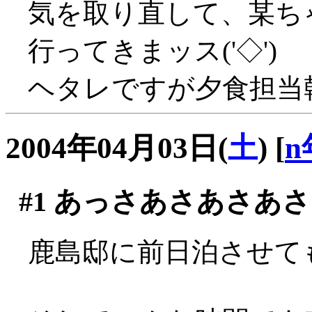
気を取り直して、某ち
行ってきまッス('◇')ゞ
ヘタレですが夕食担当幹事
2004年04月03日(
土
)
[
n
#1
あっさあさあさあさ
鹿島邸に前日泊させても