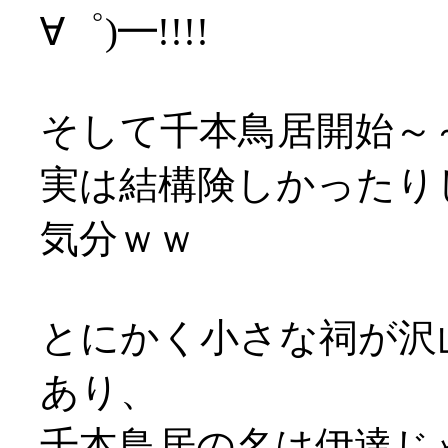
∀゜)━!!!!
そして千本鳥居開始～～～ 
実は結構険しかったり
気分ｗｗ
とにかく小さな祠が沢
あり、
千本鳥居の名は伊達じ