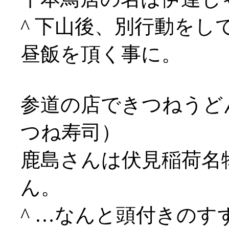
^ 下山後、別行動をし
昼飯を頂く事に。
参道の店できつねうど
つね寿司）
鹿島さんは伏見稲荷名
ん。
^ …なんと頭付きの