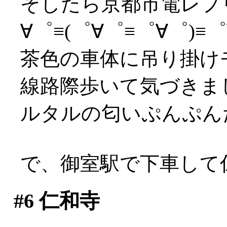
そしたら京都市電レプ
∀゜≡(゜∀゜≡゜∀゜)≡゜∀
茶色の車体に吊り掛けモ
線路際歩いて気づきま
ルタルの匂いぷんぷん
で、御室駅で下車して
#6
仁和寺