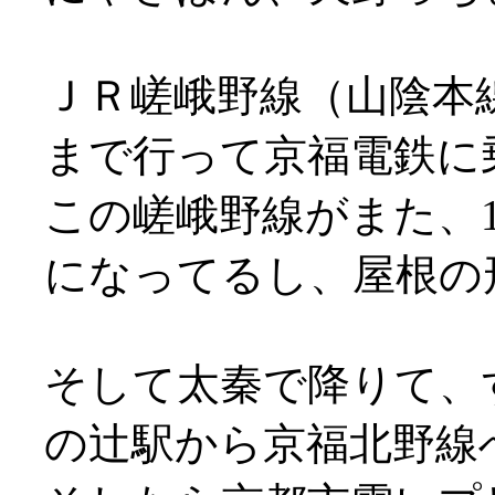
ＪＲ嵯峨野線（山陰本
まで行って京福電鉄に
この嵯峨野線がまた、
になってるし、屋根の形は変
そして太秦で降りて、
の辻駅から京福北野線