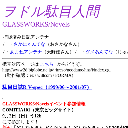
ヲドル駄目人間
GLASSWORKS/Novels
捕捉済み日記アンテナ
/ ・
さかにゃんてな
（おさかなさん）
/ ・
あまねアンテナ
（天野優さん）
/ ・
ダメあんてな
（じゅ
携帯対応ページは
こちら
↓からどうぞ。
http://www2d.biglobe.ne.jp/~irreso/neodame/hns/i/index.cgi
（動作確認：ez / willcom / FORMA)
駄目日誌R V-spec（1999/06～2001/07）
GLASSWORKS/Novelsイベント参加情報
COMITIA101（東京ビッグサイト）
9月2日（日）う12b
にて参加します！
新刊
「どんなときも どんなときも どんなときも」A5 20P 領布