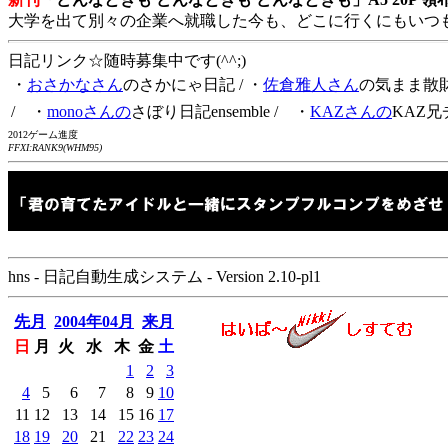
大学を出て別々の企業へ就職した今も、どこに行くにもいつ
日記リンク☆随時募集中です(^^;)
・
おさかなさん
のさかにゃ日記
/ ・
佐倉雅人さん
の気まま散
/ ・
monoさんの
さぼり日記ensemble
/ ・
KAZさんの
KAZ兄
2012ゲーム進度
FFXI:RANK9(WHM95)
hns - 日記自動生成システム - Version 2.10-pl1
先月
2004年04月
来月
日
月
火
水
木
金
土
1
2
3
4
5
6
7
8
9
10
11
12
13
14
15
16
17
18
19
20
21
22
23
24