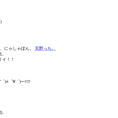
)
ん、にゃしゃぽん、
天野っち、
名。
イイ！！
≡゜∀゜)━!!!!
動。