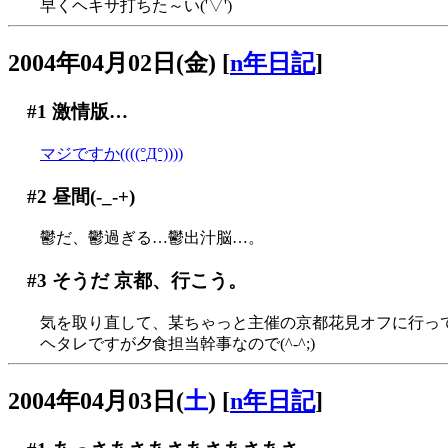
早くヘキサ打ちた～い('▽')
2004年04月02日(金)
[
n年日記
]
#1
激情版…
マジですか((((°Д°))))
#2
昼間(-_-+)
鬱だ、鬱過ぎる…鬱出汁脳…。
#3
そうだ 京都、行こう。
気を取り直して、某ちゃっと主催の京都花見オフに行ってき
ヘタレですが夕食担当幹事なので(^-^;)
2004年04月03日(
土
)
[
n年日記
]