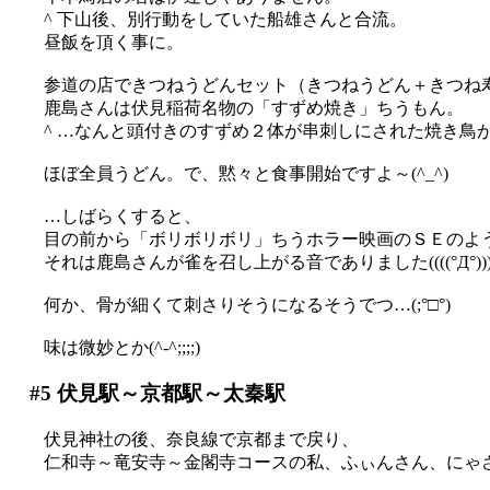
^ 下山後、別行動をしていた船雄さんと合流。
昼飯を頂く事に。
参道の店できつねうどんセット（きつねうどん＋きつね
鹿島さんは伏見稲荷名物の「すずめ焼き」ちうもん。
^ …なんと頭付きのすずめ２体が串刺しにされた焼き鳥が出てきま
ほぼ全員うどん。で、黙々と食事開始ですよ～(^_^)
…しばらくすると、
目の前から「ボリボリボリ」ちうホラー映画のＳＥのよ
それは鹿島さんが雀を召し上がる音でありました((((°Д°)))
何か、骨が細くて刺さりそうになるそうでつ…(;°□°)
味は微妙とか(^-^;;;;)
#5
伏見駅～京都駅～太秦駅
伏見神社の後、奈良線で京都まで戻り、
仁和寺～竜安寺～金閣寺コースの私、ふぃんさん、にゃ