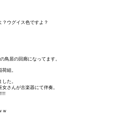
すよ？ウグイス色ですよ？
の鳥居の回廊になってます。
稲荷組。
ました。
巫女さんが古楽器にて伴奏。
!!
ｗｗ
、