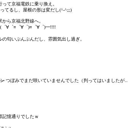
行って京福電鉄に乗り換え。
るし、屋根の形は変だし(^-^;;;)
駅から京福北野線へ。
≡゜∀゜)≡゜∀゜)━!!!!
ルの匂いぷんぷんだし、雰囲気出し過ぎ。
ン
つぼみでまだ咲いていませんでした（判ってはいましたが
際記憶通りでしたｗ