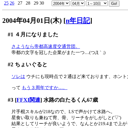
25
26
27
28
29
30
2004年04月01日(木)
[
n年日記
]
#1
４月になりました
さようなら帝都高速度交通営団。
帝都の文字を冠した企業がまた一つ…(つД｀;)
#2
ちょいぐると
ソレは
ウチにも現時点で２通ほど来ております、ホント
って
もう３周年ですか…。
#3
[
FFXI関連
] 水路の白たるくん67歳
片手棍スキルが218なので、LSで声かけて水路へ。
星食い取りも兼ねて冑、骨、リーチをがしがしと('▽')
結果としてリーチが良いようで、なんとか219.4まで上