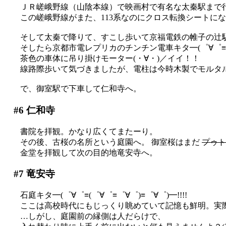
ＪＲ嵯峨野線（山陰本線）で映画村で有名な太秦駅まで
この嵯峨野線がまた、113系なのにクロス転換シートになって
そして太秦で降りて、すこし歩いて京福電鉄の帷子の辻
そしたら京都市電レプリカのチンチン電車キタ━(゜∀゜≡(゜∀゜
茶色の車体に吊り掛けモーター(・∀・)／イイ！！
線路際歩いて気づきましたが、電柱は今時木製でモルタ
で、御室駅で下車して仁和寺へ。
#6
仁和寺
書院を拝観。かなり広くてまたーり。
その後、古桜の名所という庭園へ。 御室桜はまだ
プゥト
金堂を拝観して次の目的地竜安寺へ。
#7
竜安寺
石庭キタ━(゜∀゜≡(゜∀゜≡゜∀゜)≡゜∀゜)━!!!!
ここは高校時代にもじっくり眺めていて記憶も鮮明。実
…しがし、庭園前の縁側は人だらけで、