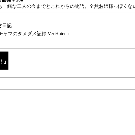
も一緒な二人の今までとこれからの物語。全然お姉様っぽくない
財日記
チャマのダメダメ記録 Ver.Hatena