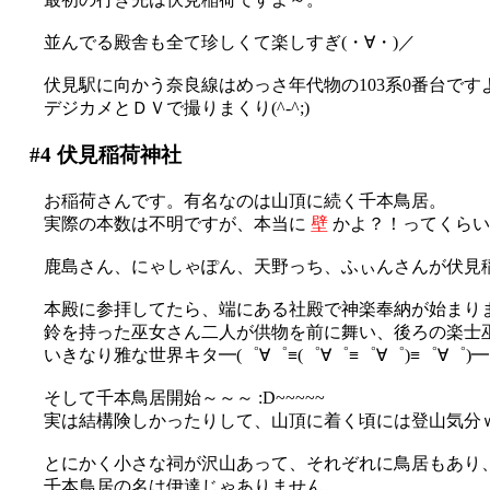
並んでる殿舎も全て珍しくて楽しすぎ(・∀・)／
伏見駅に向かう奈良線はめっさ年代物の103系0番台で
デジカメとＤＶで撮りまくり(^-^;)
#4
伏見稲荷神社
お稲荷さんです。有名なのは山頂に続く千本鳥居。
実際の本数は不明ですが、本当に
壁
かよ？！ってくらい
鹿島さん、にゃしゃぽん、天野っち、ふぃんさんが伏見
本殿に参拝してたら、端にある社殿で神楽奉納が始まり
鈴を持った巫女さん二人が供物を前に舞い、後ろの楽士
いきなり雅な世界キタ━(゜∀゜≡(゜∀゜≡゜∀゜)≡゜∀゜)━!!
そして千本鳥居開始～～～ :D~~~~~
実は結構険しかったりして、山頂に着く頃には登山気分
とにかく小さな祠が沢山あって、それぞれに鳥居もあり
千本鳥居の名は伊達じゃありません。