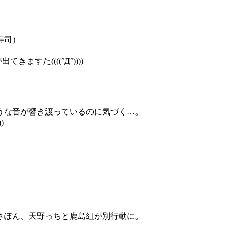
寿司）
すた((((°Д°))))
うな音が響き渡っているのに気づく…。
)
さぽん、天野っちと鹿島組が別行動に。