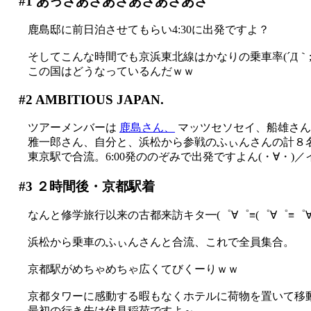
#1
あっさあさあさあさあさあさ
鹿島邸に前日泊させてもらい4:30に出発ですよ？
そしてこんな時間でも京浜東北線はかなりの乗車率(´Д｀;
この国はどうなっているんだｗｗ
#2
AMBITIOUS JAPAN.
ツアーメンバーは
鹿島さん、
マッツセソセイ、船雄さ
雅一郎さん、自分と、浜松から参戦のふぃんさんの計８
東京駅で合流。6:00発ののぞみで出発ですよん(・∀・)／
#3
２時間後・京都駅着
なんと修学旅行以来の古都来訪キタ━(゜∀゜≡(゜∀゜≡゜∀゜)
浜松から乗車のふぃんさんと合流、これで全員集合。
京都駅がめちゃめちゃ広くてびくーりｗｗ
京都タワーに感動する暇もなくホテルに荷物を置いて移
最初の行き先は伏見稲荷ですよ～。