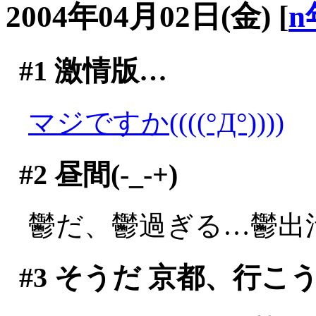
2004年04月02日(金)
[
n
#1
激情版…
マジですか((((°Д°))))
#2
昼間(-_-+)
鬱だ、鬱過ぎる…鬱出
#3
そうだ 京都、行こ