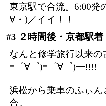
東京駅で合流。6:00
∀・)／イイ！！
#3
２時間後・京都駅着
なんと修学旅行以来の古
≡゜∀゜)≡゜∀゜)━!!!!
浜松から乗車のふぃん
合。