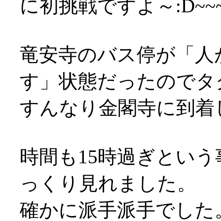
に初挑戦ですよ～:D~~~
竜安寺のバス停が「人
す」状態だったのでタ
すんなり金閣寺に到着し
時間も15時過ぎとい
っくり見れました。
確かに派手派手でした