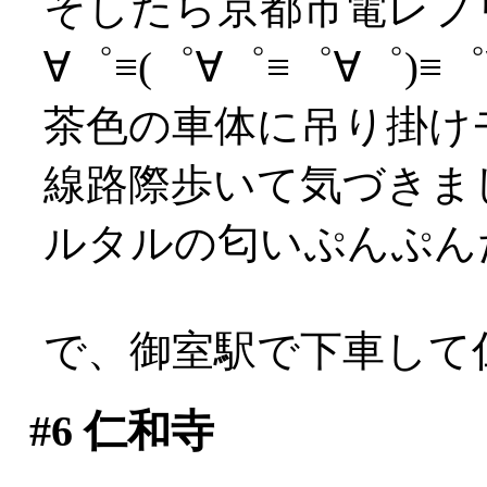
そしたら京都市電レプ
∀゜≡(゜∀゜≡゜∀゜)≡゜∀
茶色の車体に吊り掛けモ
線路際歩いて気づきま
ルタルの匂いぷんぷん
で、御室駅で下車して
#6
仁和寺