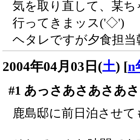
気を取り直して、某ち
行ってきまッス('◇')ゞ
ヘタレですが夕食担当幹事
2004年04月03日(
土
)
[
n
#1
あっさあさあさあさ
鹿島邸に前日泊させても