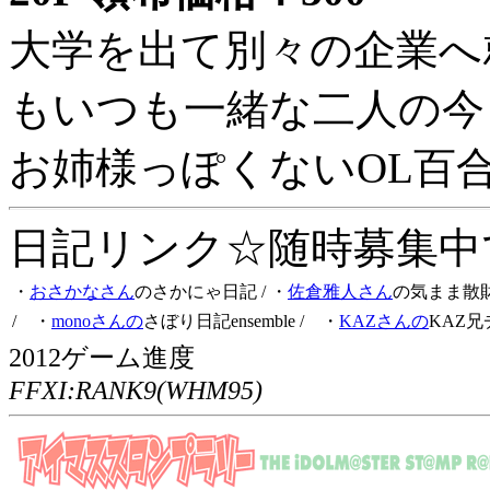
大学を出て別々の企業へ
もいつも一緒な二人の今
お姉様っぽくないOL百
日記リンク☆随時募集中です
・
おさかなさん
のさかにゃ日記
/ ・
佐倉雅人さん
の気まま散
/ ・
monoさんの
さぼり日記ensemble
/ ・
KAZさんの
KAZ兄
2012ゲーム進度
FFXI:RANK9(WHM95)