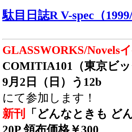
駄目日誌R V-spec（1999/
GLASSWORKS/Nove
COMITIA101（東京
9月2日（日）う12b
にて参加します！
新刊
「どんなときも どん
20P 領布価格￥300