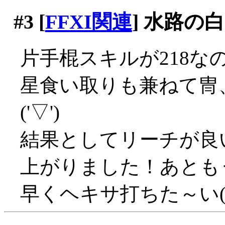
#3
[
FFXI関連
] 水路の
片手棍スキルが218な
星食い取りも兼ねて冑
('▽')
結果としてリーチが良い
上がりました！あとも
早くヘキサ打ちた～い('