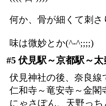
何か、骨が細くて刺さり
味は微妙とか(^-^;;;;)
#5
伏見駅～京都駅～太
伏見神社の後、奈良線
仁和寺～竜安寺～金閣
にゃさぽん、天野っち