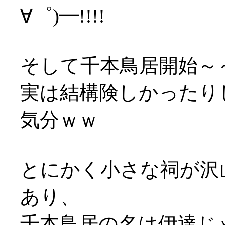
∀゜)━!!!!
そして千本鳥居開始～～～ 
実は結構険しかったり
気分ｗｗ
とにかく小さな祠が沢
あり、
千本鳥居の名は伊達じ