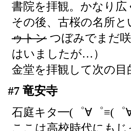
書院を拝観。かなり広
その後、古桜の名所と
ゥトン
つぼみでまだ咲
はいましたが…）
金堂を拝観して次の目
#7
竜安寺
石庭キタ━(゜∀゜≡(゜∀゜
ここは高校時代にもじ