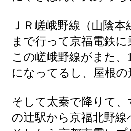
ＪＲ嵯峨野線（山陰本
まで行って京福電鉄に
この嵯峨野線がまた、
になってるし、屋根の形は変
そして太秦で降りて、
の辻駅から京福北野線