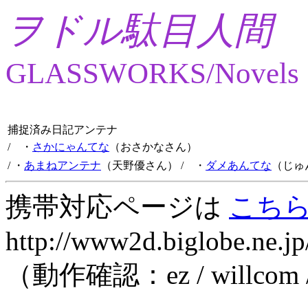
ヲドル駄目人間
GLASSWORKS/Novels
捕捉済み日記アンテナ
/ ・
さかにゃんてな
（おさかなさん）
/ ・
あまねアンテナ
（天野優さん）
/ ・
ダメあんてな
（じゅ
携帯対応ページは
こち
http://www2d.biglobe.ne.jp
（動作確認：ez / willcom 