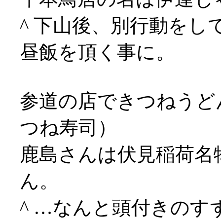
^ 下山後、別行動をし
昼飯を頂く事に。
参道の店できつねうど
つね寿司）
鹿島さんは伏見稲荷名
ん。
^ …なんと頭付きの