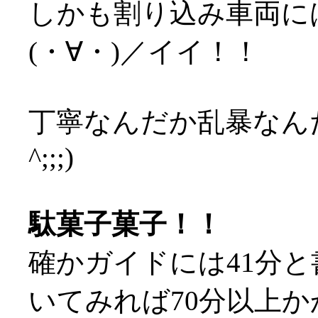
しかも割り込み車両に
(・∀・)／イイ！！
丁寧なんだか乱暴なんだ
^;;;)
駄菓子菓子！！
確かガイドには41分
いてみれば70分以上かか