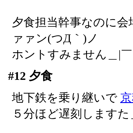
夕食担当幹事なのに会
ァァン(つД｀)ノ
ホントすみません＿|￣|
#12
夕食
地下鉄を乗り継いで
京
５分ほど遅刻しますた