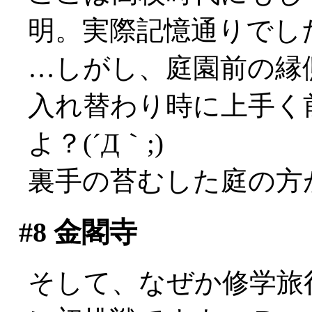
明。実際記憶通りでし
…しがし、庭園前の縁
入れ替わり時に上手く
よ？(´Д｀;)
裏手の苔むした庭の方
#8
金閣寺
そして、なぜか修学旅