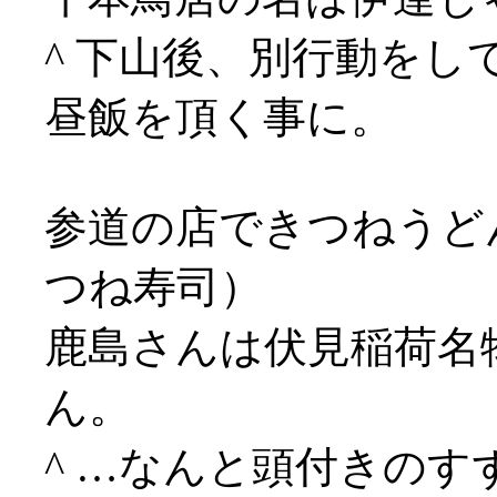
^ 下山後、別行動をし
昼飯を頂く事に。
参道の店できつねうど
つね寿司）
鹿島さんは伏見稲荷名
ん。
^ …なんと頭付きの