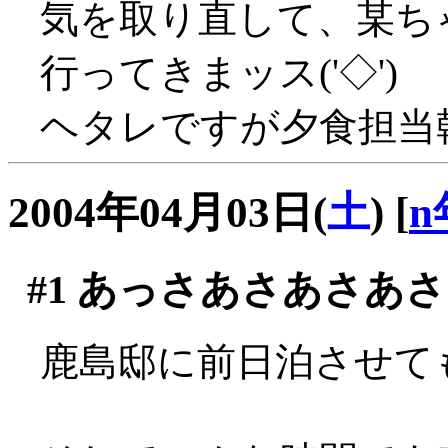
気を取り直して、某ち
行ってきまッス('◇')ゞ
ヘタレですが夕食担当幹事
2004年04月03日(
土
)
[
n
#1
あっさあさあさあさ
鹿島邸に前日泊させても