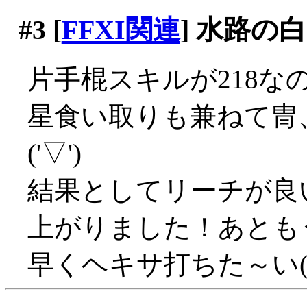
#3
[
FFXI関連
] 水路の
片手棍スキルが218な
星食い取りも兼ねて冑
('▽')
結果としてリーチが良い
上がりました！あとも
早くヘキサ打ちた～い('