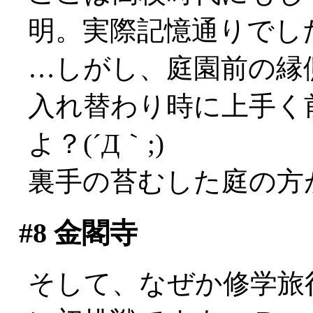
明。実際記憶通りでし
…しがし、庭園前の縁
入れ替わり時に上手く
よ？(´Д｀;)
裏手の苔むした庭の方
#8
金閣寺
そして、なぜか修学旅