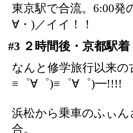
東京駅で合流。6:00
∀・)／イイ！！
#3
２時間後・京都駅着
なんと修学旅行以来の古
≡゜∀゜)≡゜∀゜)━!!!!
浜松から乗車のふぃん
合。