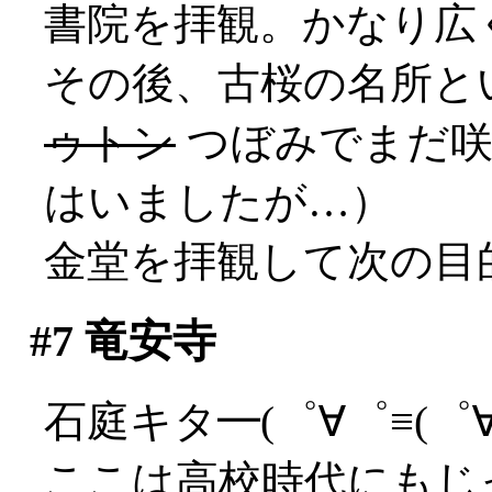
書院を拝観。かなり広
その後、古桜の名所と
ゥトン
つぼみでまだ咲
はいましたが…）
金堂を拝観して次の目
#7
竜安寺
石庭キタ━(゜∀゜≡(゜∀゜
ここは高校時代にもじ