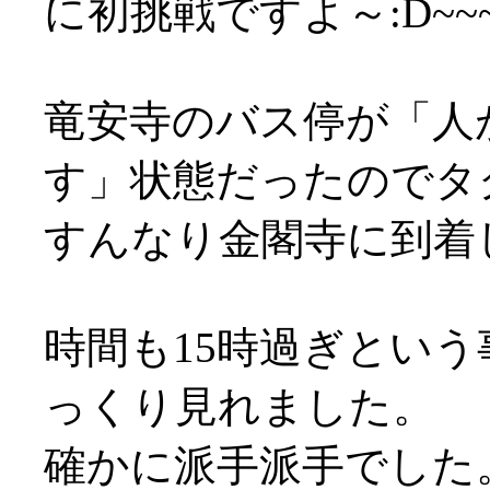
に初挑戦ですよ～:D~~~
竜安寺のバス停が「人
す」状態だったのでタ
すんなり金閣寺に到着し
時間も15時過ぎとい
っくり見れました。
確かに派手派手でした