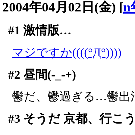
2004年04月02日(金)
[
n
#1
激情版…
マジですか((((°Д°))))
#2
昼間(-_-+)
鬱だ、鬱過ぎる…鬱出
#3
そうだ 京都、行こ