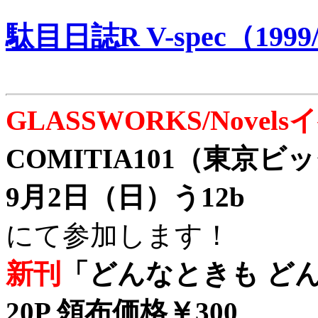
駄目日誌R V-spec（1999/
GLASSWORKS/Nove
COMITIA101（東京
9月2日（日）う12b
にて参加します！
新刊
「どんなときも どん
20P 領布価格￥300