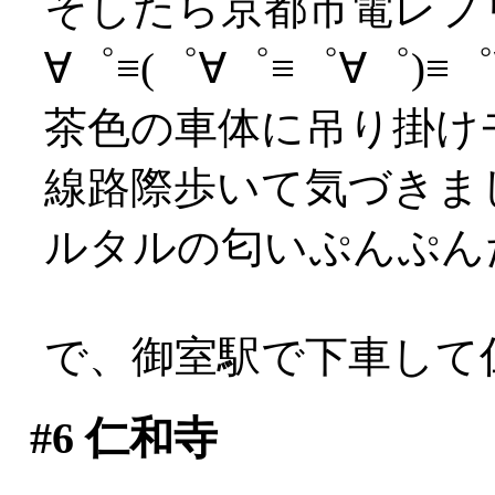
そしたら京都市電レプ
∀゜≡(゜∀゜≡゜∀゜)≡゜∀
茶色の車体に吊り掛けモ
線路際歩いて気づきま
ルタルの匂いぷんぷん
で、御室駅で下車して
#6
仁和寺