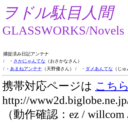
ヲドル駄目人間
GLASSWORKS/Novels
捕捉済み日記アンテナ
/ ・
さかにゃんてな
（おさかなさん）
/ ・
あまねアンテナ
（天野優さん）
/ ・
ダメあんてな
（じゅ
携帯対応ページは
こち
http://www2d.biglobe.ne.jp
（動作確認：ez / willcom 