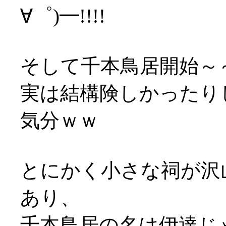
∀゜)━!!!!
そして千本鳥居開始～～～ 
実は結構険しかったり
気分ｗｗ
とにかく小さな祠が沢
あり、
千本鳥居の名は伊達じ