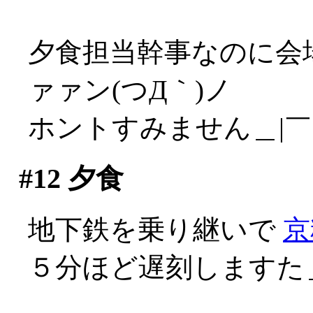
夕食担当幹事なのに会
ァァン(つД｀)ノ
ホントすみません＿|￣|
#12
夕食
地下鉄を乗り継いで
京
５分ほど遅刻しますた