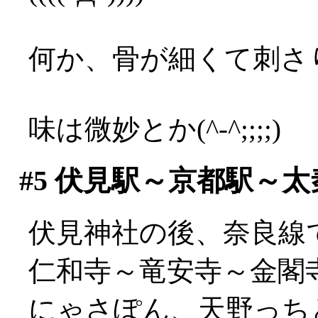
何か、骨が細くて刺さり
味は微妙とか(^-^;;;;)
#5
伏見駅～京都駅～太
伏見神社の後、奈良線
仁和寺～竜安寺～金閣
にゃさぽん、天野っち