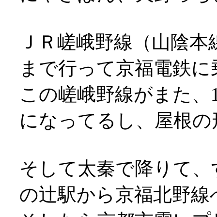
ＪＲ嵯峨野線（山陰本
まで行って京福電鉄に
この嵯峨野線がまた、
になってるし、屋根の形は変
そして太秦で降りて、
の辻駅から京福北野線