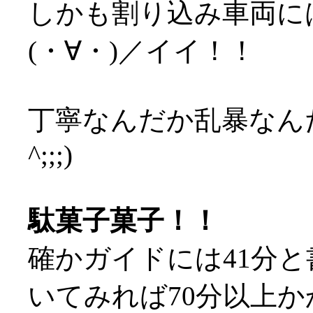
しかも割り込み車両に
(・∀・)／イイ！！
丁寧なんだか乱暴なんだ
^;;;)
駄菓子菓子！！
確かガイドには41分
いてみれば70分以上かか