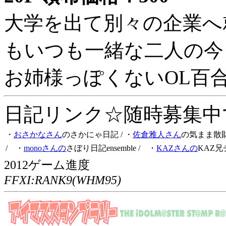
大学を出て別々の企業へ
もいつも一緒な二人の今
お姉様っぽくないOL百
日記リンク☆随時募集中です
・
おさかなさん
のさかにゃ日記
/ ・
佐倉雅人さん
の気まま散
/ ・
monoさんの
さぼり日記ensemble
/ ・
KAZさんの
KAZ兄
2012ゲーム進度
FFXI:RANK9(WHM95)