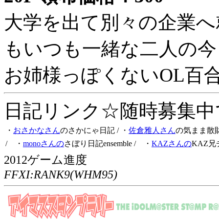
大学を出て別々の企業へ
もいつも一緒な二人の今
お姉様っぽくないOL百
日記リンク☆随時募集中です
・
おさかなさん
のさかにゃ日記
/ ・
佐倉雅人さん
の気まま散
/ ・
monoさんの
さぼり日記ensemble
/ ・
KAZさんの
KAZ兄
2012ゲーム進度
FFXI:RANK9(WHM95)