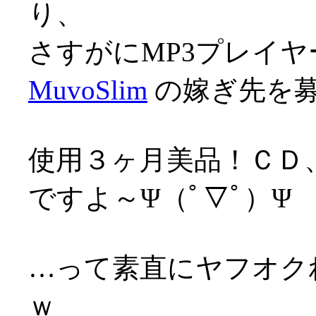
り、
さすがにMP3プレイヤ
MuvoSlim
の嫁ぎ先を
使用３ヶ月美品！ＣＤ
ですよ～Ψ（ﾟ▽ﾟ）Ψ
…って素直にヤフオク
ｗ