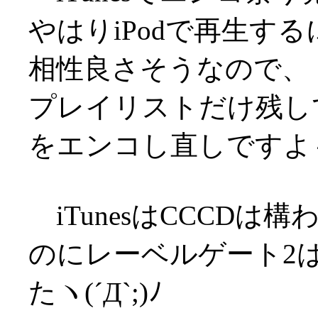
やはりiPodで再生する
相性良さそうなので、
プレイリストだけ残し
をエンコし直しですよ
iTunesはCCCD
のにレーベルゲート2
たヽ(´Д`;)ﾉ