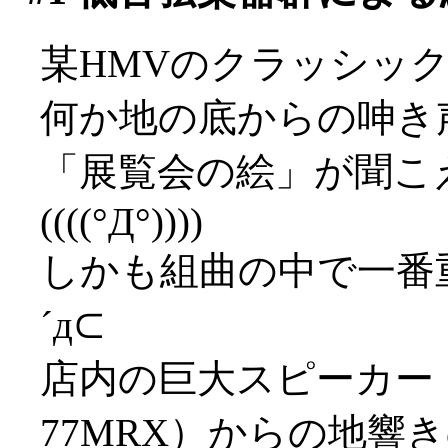
某HMVのクラッシッ
何か地の底からの呻き
「展覧会の絵」が聞こ
((((°Д°))))
しかも組曲の中で一番
´д⊂
店内の巨大スピーカー（
77MRX）からの地響