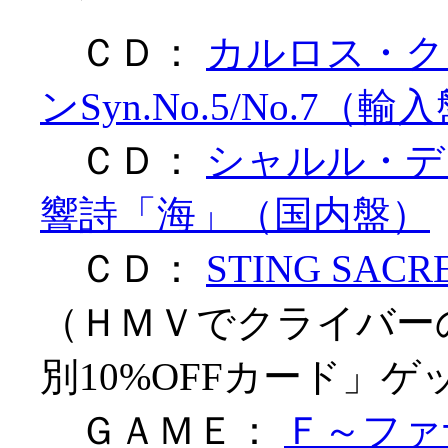
ＣＤ：
カルロス・ク
ンSyn.No.5/No.7（輸
ＣＤ：
シャルル・デ
響詩「海」（国内盤）
ＣＤ：
STING SAC
（ＨＭＶでクライバー
別10%OFFカード」ゲ
ＧＡＭＥ：
Ｆ～ファ