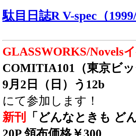
駄目日誌R V-spec（1999/
GLASSWORKS/Nove
COMITIA101（東京
9月2日（日）う12b
にて参加します！
新刊
「どんなときも どん
20P 領布価格￥300