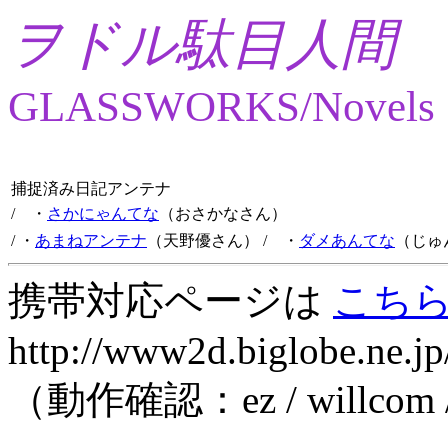
ヲドル駄目人間
GLASSWORKS/Novels
捕捉済み日記アンテナ
/ ・
さかにゃんてな
（おさかなさん）
/ ・
あまねアンテナ
（天野優さん）
/ ・
ダメあんてな
（じゅ
携帯対応ページは
こち
http://www2d.biglobe.ne.jp
（動作確認：ez / willcom 