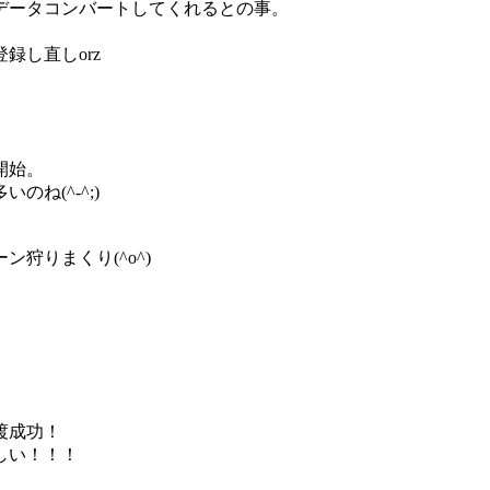
データコンバートしてくれるとの事。
録し直しorz
開始。
ね(^-^;)
狩りまくり(^o^)
渡成功！
しい！！！