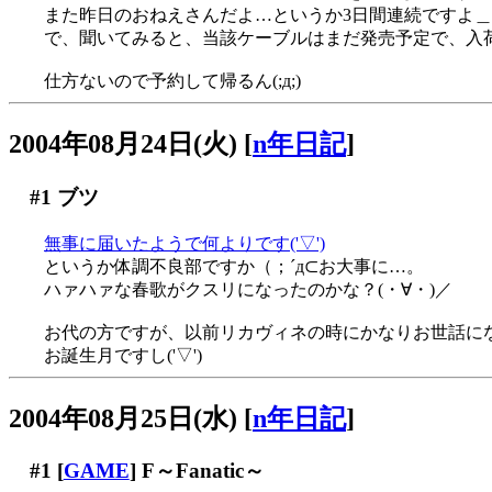
また昨日のおねえさんだよ…というか3日間連続ですよ＿
で、聞いてみると、当該ケーブルはまだ発売予定で、入
仕方ないので予約して帰るん(;д;)
2004年08月24日(火)
[
n年日記
]
#1
ブツ
無事に届いたようで何よりです('▽')
というか体調不良部ですか（；´д⊂お大事に…。
ハァハァな春歌がクスリになったのかな？(・∀・)／
お代の方ですが、以前リカヴィネの時にかなりお世話に
お誕生月ですし('▽')
2004年08月25日(水)
[
n年日記
]
#1
[
GAME
] F～Fanatic～