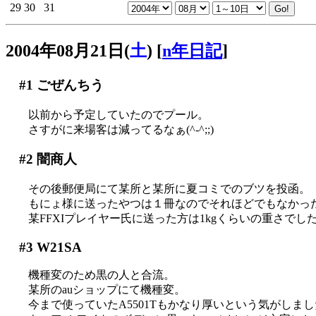
29
30
31
2004年08月21日(
土
)
[
n年日記
]
#1
ごぜんちう
以前から予定していたのでプール。
さすがに来場客は減ってるなぁ(^-^;;)
#2
闇商人
その後郵便局にて某所と某所に夏コミでのブツを投函。
もにょ様に送ったやつは１冊なのでそれほどでもなかっ
某FFXIプレイヤー氏に送った方は1kgくらいの重さでし
#3
W21SA
機種変のため黒の人と合流。
某所のauショップにて機種変。
今まで使っていたA5501Tもかなり厚いという気がしましたが