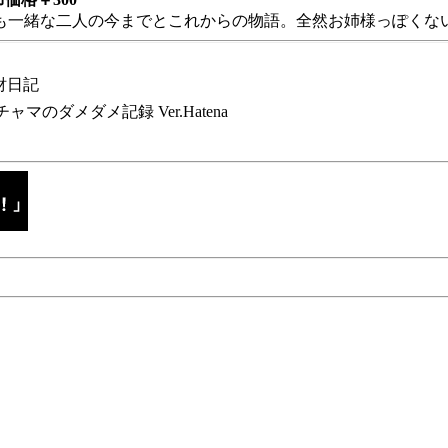
も一緒な二人の今までとこれからの物語。全然お姉様っぽくない
財日記
チャマのダメダメ記録 Ver.Hatena