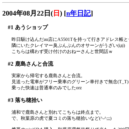
2004年08月22日(
日
)
[
n年日記
]
#1
あうショップ
昨日駆け込んだau店にA5501Tを持って行きアドレス
隣にいたクレイマー臭ぷんぷんのオサーンがうざい(iдi)
こちらは構わず受け付けのおねーさんと世間話ｗ
#2
鹿島さんと合流
実家から帰宅する鹿島さんと合流。
見送った電車がフリー乗車のグリーン車付きで無念(T_T)
乗った快速は普通車のみでしたorz
#3
落ち穂拾い
浦和で鹿島さんと別れてこちらは終点まで。
で、秋葉原の虎で夏コミの落ち穂拾いなど(^-^;;;)