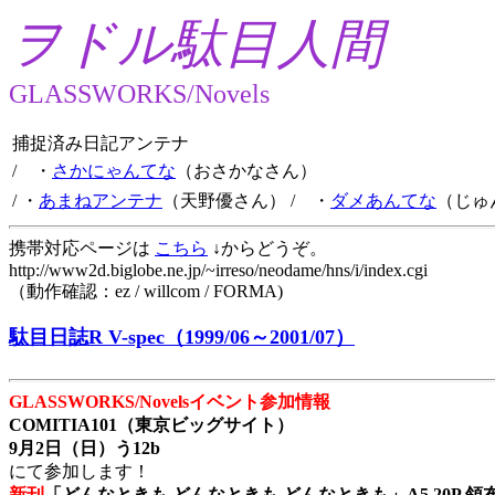
ヲドル駄目人間
GLASSWORKS/Novels
捕捉済み日記アンテナ
/ ・
さかにゃんてな
（おさかなさん）
/ ・
あまねアンテナ
（天野優さん）
/ ・
ダメあんてな
（じゅ
携帯対応ページは
こちら
↓からどうぞ。
http://www2d.biglobe.ne.jp/~irreso/neodame/hns/i/index.cgi
（動作確認：ez / willcom / FORMA)
駄目日誌R V-spec（1999/06～2001/07）
GLASSWORKS/Novelsイベント参加情報
COMITIA101（東京ビッグサイト）
9月2日（日）う12b
にて参加します！
新刊
「どんなときも どんなときも どんなときも」A5 20P 領布