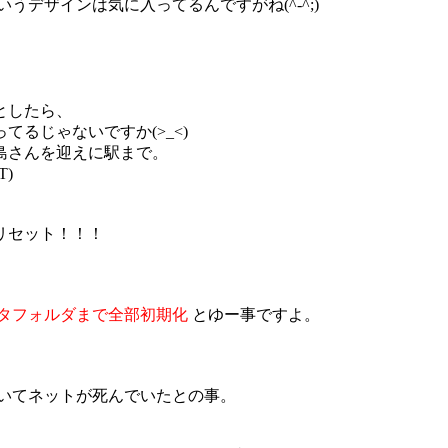
デザインは気に入ってるんですがね(^-^;)
としたら、
るじゃないですか(>_<)
島さんを迎えに駅まで。
)
リセット！！！
タフォルダまで全部初期化
とゆー事ですよ。
ていてネットが死んでいたとの事。