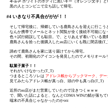
キュア
ホワイトのボディに黒いキー（オレンジ文字）という
黒の人とコンビニで立ち話して帰宅。
#4
いきなり不具合ががが！！
そして帰宅後に、帰郷している鹿島さんを迎えに行こう
なんか携帯でメールとネット閲覧が全く接続不可能になって
色々試行錯誤しても駄目。で、とりあえず着いている鹿
鹿島さんを拾った後購入したau店にいくも既に閉店後(T_T
諦めて鹿島さんを家に送り届けてから帰宅。
その間、初期化のアイコンを発見したのでメモりオール
駄菓子菓子！！
それがいけなかった(T_T)
つまるところソレは
アドレス帳からブックマーク、デー
見てみたらアドレス帳が真っ白、頭の中も真っ白(T_T)
近所のau店がまだ営業していたので泣きつくｗｗｗ
で、聞いた話によると、なんとCDMA WINの鯖が落ち
端末の不具合じゃなかったのかorz