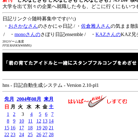
大学を出て別々の企業へ就職した今も、どこに行くにもいつ
日記リンク☆随時募集中です(^^;)
・
おさかなさん
のさかにゃ日記
/ ・
佐倉雅人さん
の気まま散
/ ・
monoさんの
さぼり日記ensemble
/ ・
KAZさんの
KAZ兄
2012ゲーム進度
FFXI:RANK9(WHM95)
hns - 日記自動生成システム - Version 2.10-pl1
先月
2004年08月
来月
日
月
火
水
木
金
土
1
2
3
4
5
6
7
8
9
10
11
12
13
14
15
16
17
18
19
20
21
22
23
24
25
26
27
28