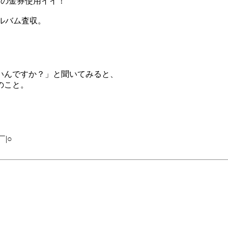
0円の金券使用イイ！
アルバム査収。
いんですか？」と聞いてみると、
のこと。
|○