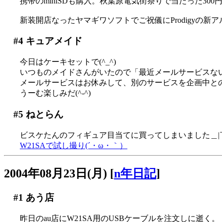
携帯のminiSDも購入。秋葉原電気街祭りで当たった30
新装開店なったヤマギワソフトでご祝儀にProdigyの新
#4
キュアメイド
今日はケーキセットで(^_^)
いつものメイドさんがいたので「最近メールサービスな
メールサービスはお休みして、別のサービスを企画中と
うーむ楽しみだ(^-^)
#5
ねとらん
ビスケたんのフィギュア目当てに買ってしまいました＿|￣
W21SAで試し撮り(´・ω・｀）
2004年08月23日(月)
[
n年日記
]
#1
あう店
昨日のau店にW21SA用のUSBケーブルを注文しに逝く。