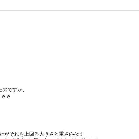
たのですが、
たｗｗ
それを上回る大きさと重さ(^-^;;;)