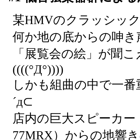
某HMVのクラッシッ
何か地の底からの呻き
「展覧会の絵」が聞こ
((((°Д°))))
しかも組曲の中で一番
´д⊂
店内の巨大スピーカー（
77MRX）からの地響