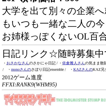
大学を出て別々の企業へ
もいつも一緒な二人の今
お姉様っぽくないOL百
日記リンク☆随時募集中です
・
おさかなさん
のさかにゃ日記
/ ・
佐倉雅人さん
の気まま散
/ ・
monoさんの
さぼり日記ensemble
/ ・
KAZさんの
KAZ兄
2012ゲーム進度
FFXI:RANK9(WHM95)