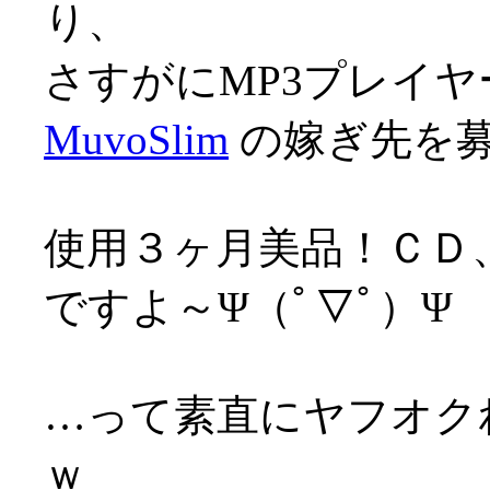
り、
さすがにMP3プレイヤ
MuvoSlim
の嫁ぎ先を
使用３ヶ月美品！ＣＤ
ですよ～Ψ（ﾟ▽ﾟ）Ψ
…って素直にヤフオク
ｗ