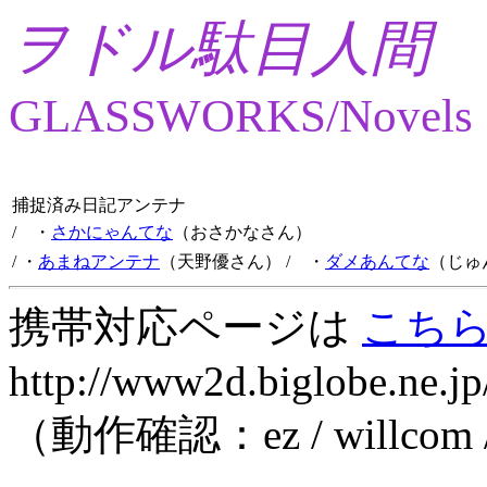
ヲドル駄目人間
GLASSWORKS/Novels
捕捉済み日記アンテナ
/ ・
さかにゃんてな
（おさかなさん）
/ ・
あまねアンテナ
（天野優さん）
/ ・
ダメあんてな
（じゅ
携帯対応ページは
こち
http://www2d.biglobe.ne.jp
（動作確認：ez / willcom 