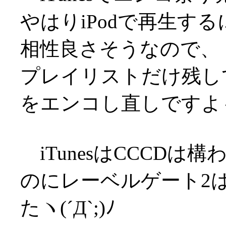
やはりiPodで再生する
相性良さそうなので、
プレイリストだけ残し
をエンコし直しですよ
iTunesはCCCD
のにレーベルゲート2
たヽ(´Д`;)ﾉ