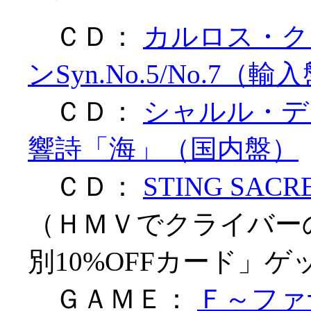
ＣＤ：
カルロス・ク
ンSyn.No.5/No.7（輸
ＣＤ：
シャルル・デ
響詩「海」（国内盤）
ＣＤ：
STING SAC
（ＨＭＶでクライバー
別10%OFFカード」ゲ
ＧＡＭＥ：
Ｆ～ファ