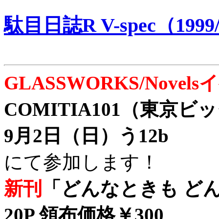
駄目日誌R V-spec（1999/
GLASSWORKS/Nove
COMITIA101（東京
9月2日（日）う12b
にて参加します！
新刊
「どんなときも どん
20P 領布価格￥300