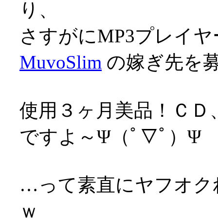
り、
さすがにMP3プレイヤ
MuvoSlim
の嫁ぎ先を
使用３ヶ月美品！ＣＤ
ですよ～Ψ（ﾟ▽ﾟ）Ψ
…って素直にヤフオク
ｗ