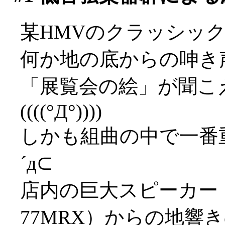
某HMVのクラッシッ
何か地の底からの呻き
「展覧会の絵」が聞こ
((((°Д°))))
しかも組曲の中で一番
´д⊂
店内の巨大スピーカー（
77MRX）からの地響