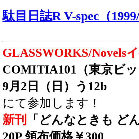
駄目日誌R V-spec（1999/
GLASSWORKS/Nove
COMITIA101（東京
9月2日（日）う12b
にて参加します！
新刊
「どんなときも どん
20P 領布価格￥300