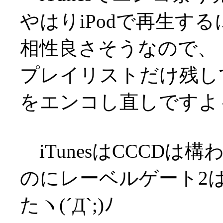
やはりiPodで再生する
相性良さそうなので、
プレイリストだけ残し
をエンコし直しですよ
iTunesはCCCD
のにレーベルゲート2
たヽ(´Д`;)ﾉ