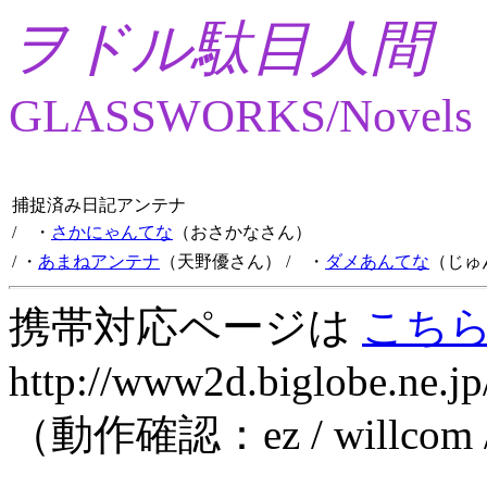
ヲドル駄目人間
GLASSWORKS/Novels
捕捉済み日記アンテナ
/ ・
さかにゃんてな
（おさかなさん）
/ ・
あまねアンテナ
（天野優さん）
/ ・
ダメあんてな
（じゅ
携帯対応ページは
こち
http://www2d.biglobe.ne.jp
（動作確認：ez / willcom 