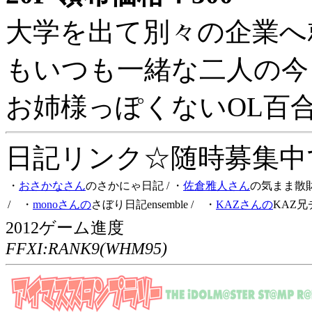
大学を出て別々の企業へ
もいつも一緒な二人の今
お姉様っぽくないOL百
日記リンク☆随時募集中です
・
おさかなさん
のさかにゃ日記
/ ・
佐倉雅人さん
の気まま散
/ ・
monoさんの
さぼり日記ensemble
/ ・
KAZさんの
KAZ兄
2012ゲーム進度
FFXI:RANK9(WHM95)