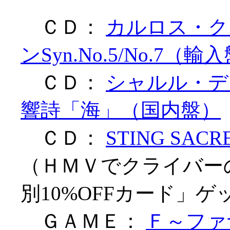
ＣＤ：
カルロス・ク
ンSyn.No.5/No.7（輸
ＣＤ：
シャルル・デ
響詩「海」（国内盤）
ＣＤ：
STING SAC
（ＨＭＶでクライバー
別10%OFFカード」ゲ
ＧＡＭＥ：
Ｆ～ファ