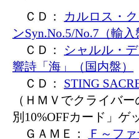
ＣＤ：
カルロス・ク
ンSyn.No.5/No.7（輸
ＣＤ：
シャルル・デ
響詩「海」（国内盤）
ＣＤ：
STING SAC
（ＨＭＶでクライバー
別10%OFFカード」ゲ
ＧＡＭＥ：
Ｆ～ファ