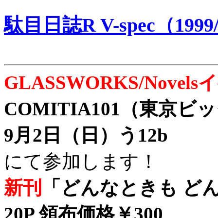
駄目日誌R V-spec（1999/
GLASSWORKS/Nove
COMITIA101（東京
9月2日（日）う12b
にて参加します！
新刊
「どんなときも どん
20P 領布価格￥300