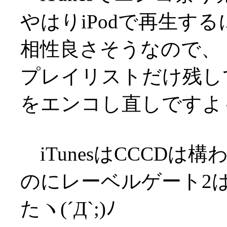
やはりiPodで再生する
相性良さそうなので、
プレイリストだけ残し
をエンコし直しですよ
iTunesはCCCD
のにレーベルゲート2
たヽ(´Д`;)ﾉ