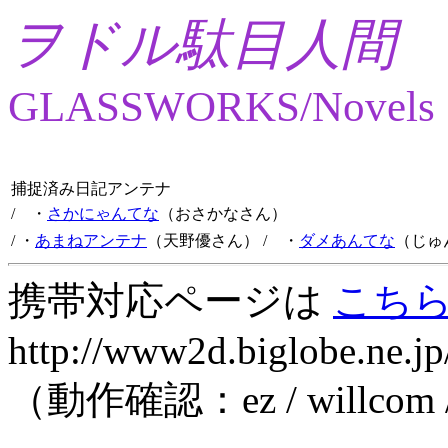
ヲドル駄目人間
GLASSWORKS/Novels
捕捉済み日記アンテナ
/ ・
さかにゃんてな
（おさかなさん）
/ ・
あまねアンテナ
（天野優さん）
/ ・
ダメあんてな
（じゅ
携帯対応ページは
こち
http://www2d.biglobe.ne.jp
（動作確認：ez / willcom 