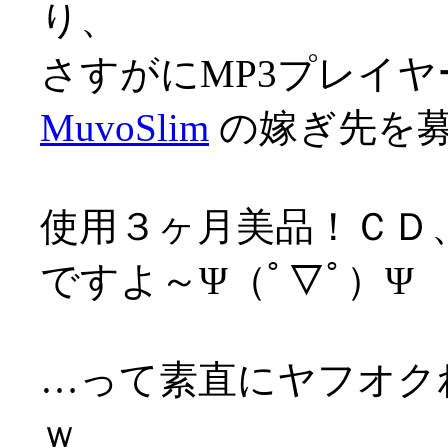
り、
さすがにMP3プレイヤ
MuvoSlim
の嫁ぎ先を
使用３ヶ月美品！ＣＤ
ですよ～Ψ（ﾟ▽ﾟ）Ψ
…って素直にヤフオク
ｗ