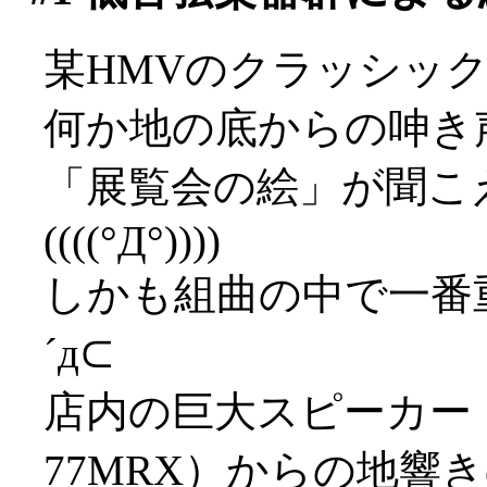
某HMVのクラッシッ
何か地の底からの呻き
「展覧会の絵」が聞こ
((((°Д°))))
しかも組曲の中で一番
´д⊂
店内の巨大スピーカー（
77MRX）からの地響