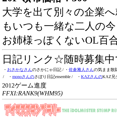
大学を出て別々の企業へ
もいつも一緒な二人の今
お姉様っぽくないOL百
日記リンク☆随時募集中です
・
おさかなさん
のさかにゃ日記
/ ・
佐倉雅人さん
の気まま散
/ ・
monoさんの
さぼり日記ensemble
/ ・
KAZさんの
KAZ兄
2012ゲーム進度
FFXI:RANK9(WHM95)