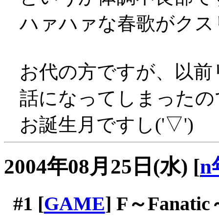
ハァハァな春歌がクスリ
お代の方ですが、以前
話になってしまったの
お誕生月ですし('▽')
2004年08月25日(水)
[
n
#1
[
GAME
] F～Fanati