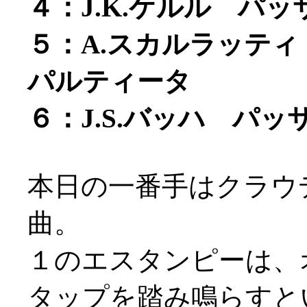
４：J.K.ケルル パ
５：A.スカルラッテ
パルティータ
６：J.S.バッハ パッ
本日の一番手はクラウ
曲。
１のエスタンピーは、
タップを踏み鳴らすという