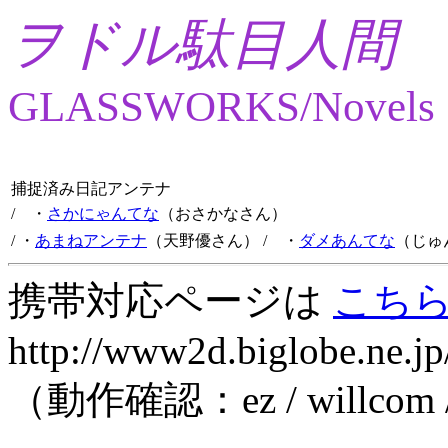
ヲドル駄目人間
GLASSWORKS/Novels
捕捉済み日記アンテナ
/ ・
さかにゃんてな
（おさかなさん）
/ ・
あまねアンテナ
（天野優さん）
/ ・
ダメあんてな
（じゅ
携帯対応ページは
こち
http://www2d.biglobe.ne.jp
（動作確認：ez / willcom 