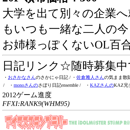
大学を出て別々の企業へ
もいつも一緒な二人の今
お姉様っぽくないOL百
日記リンク☆随時募集中です
・
おさかなさん
のさかにゃ日記
/ ・
佐倉雅人さん
の気まま散
/ ・
monoさんの
さぼり日記ensemble
/ ・
KAZさんの
KAZ兄
2012ゲーム進度
FFXI:RANK9(WHM95)