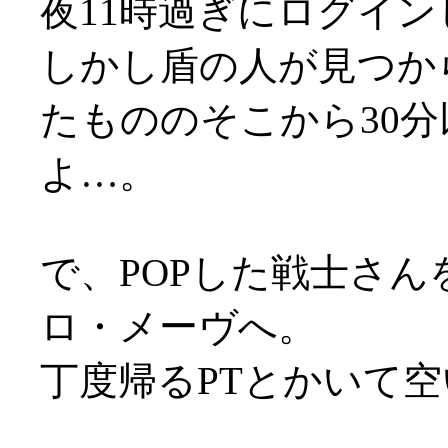
夜11時過ぎにログイン
しかし盾の人が見つか
たもののそこから30
よ…。
で、POPした戦士さん
ロ・メーヴへ。
丁度帰るPTとかいて空い