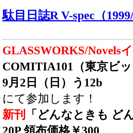
駄目日誌R V-spec（1999/
GLASSWORKS/Nove
COMITIA101（東京
9月2日（日）う12b
にて参加します！
新刊
「どんなときも どん
20P 領布価格￥300