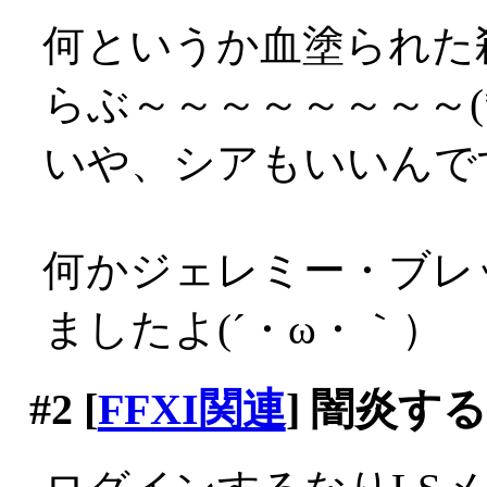
何というか血塗られた
らぶ～～～～～～～～(*´
いや、シアもいいんですが
何かジェレミー・ブレ
ましたよ(´・ω・｀）
#2
[
FFXI関連
] 闇炎す