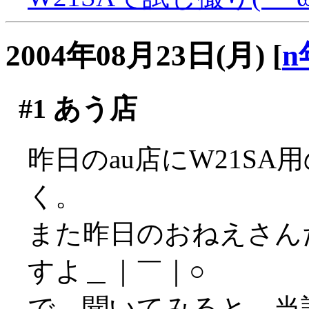
2004年08月23日(月)
[
n
#1
あう店
昨日のau店にW21SA
く。
また昨日のおねえさん
すよ＿｜￣｜○
で、聞いてみると、当