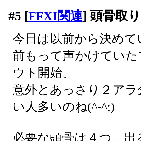
#5
[
FFXI関連
] 頭骨取
今日は以前から決めて
前もって声かけていた
ウト開始。
意外とあっさり２アラ
い人多いのね(^-^;)
必要な頭骨は４つ。出