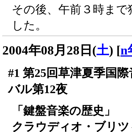
その後、午前３時まで
した。
2004年08月28日(
土
)
[
n
#1
第25回草津夏季国
バル第12夜
「鍵盤音楽の歴史」
クラウディオ・ブリツィ(