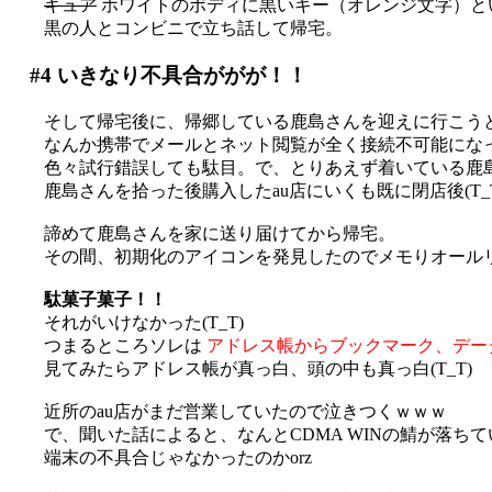
キュア
ホワイトのボディに黒いキー（オレンジ文字）という
黒の人とコンビニで立ち話して帰宅。
#4
いきなり不具合ががが！！
そして帰宅後に、帰郷している鹿島さんを迎えに行こう
なんか携帯でメールとネット閲覧が全く接続不可能になって
色々試行錯誤しても駄目。で、とりあえず着いている鹿
鹿島さんを拾った後購入したau店にいくも既に閉店後(T_T
諦めて鹿島さんを家に送り届けてから帰宅。
その間、初期化のアイコンを発見したのでメモりオール
駄菓子菓子！！
それがいけなかった(T_T)
つまるところソレは
アドレス帳からブックマーク、デー
見てみたらアドレス帳が真っ白、頭の中も真っ白(T_T)
近所のau店がまだ営業していたので泣きつくｗｗｗ
で、聞いた話によると、なんとCDMA WINの鯖が落ち
端末の不具合じゃなかったのかorz