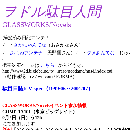
ヲドル駄目人間
GLASSWORKS/Novels
捕捉済み日記アンテナ
/ ・
さかにゃんてな
（おさかなさん）
/ ・
あまねアンテナ
（天野優さん）
/ ・
ダメあんてな
（じゅ
携帯対応ページは
こちら
↓からどうぞ。
http://www2d.biglobe.ne.jp/~irreso/neodame/hns/i/index.cgi
（動作確認：ez / willcom / FORMA)
駄目日誌R V-spec（1999/06～2001/07）
GLASSWORKS/Novelsイベント参加情報
COMITIA101（東京ビッグサイト）
9月2日（日）う12b
にて参加します！
新刊
「どんなときも どんなときも どんなときも」A5 20P 領布