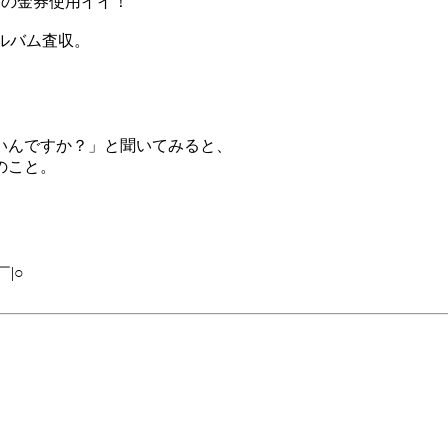
0円の金券使用イイ！
アルバム査収。
いんですか？」と聞いてみると、
のこと。
|○