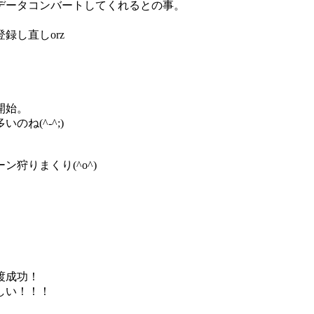
データコンバートしてくれるとの事。
録し直しorz
開始。
ね(^-^;)
狩りまくり(^o^)
渡成功！
しい！！！