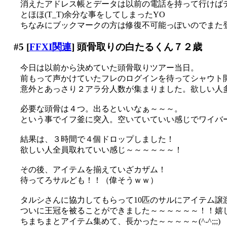
消えたアドレス帳とデータは以前の電話を持って行けば
とほほ(T_T)余分な事をしてしまったYO
ちなみにブックマークの方は修復不可能っぽいのでまた登
#5
[
FFXI関連
] 頭骨取りの白たるくん７２歳
今日は以前から決めていた頭骨取りツアー当日。
前もって声かけていたフレのログインを待ってシャウト
意外とあっさり２アラ分人数が集まりました。欲しい人多いの
必要な頭骨は４つ。出るといいなぁ～～～。
という事でイフ釜に突入。空いていていい感じでワイバーン
結果は、３時間で４個ドロップしました！
欲しい人全員取れていい感じ～～～～～～！
その後、アイテムを揃えていざカザム！
待ってろサルども！！（偉そうｗｗ）
タルシさんに協力してもらって10匹のサルにアイテム譲
ついに王冠を被ることができました～～～～～～！！嬉
ちまちまとアイテム集めて、長かった～～～～～(^-^;;;)