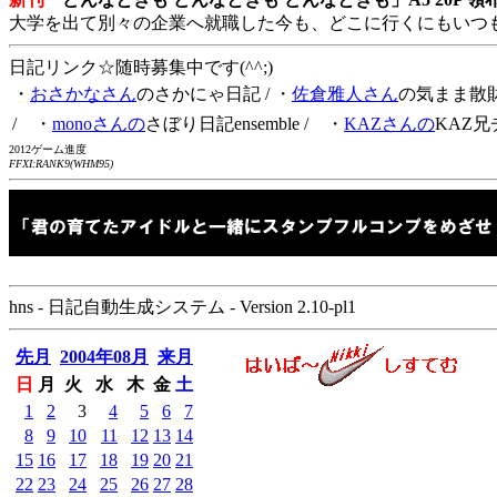
大学を出て別々の企業へ就職した今も、どこに行くにもいつ
日記リンク☆随時募集中です(^^;)
・
おさかなさん
のさかにゃ日記
/ ・
佐倉雅人さん
の気まま散
/ ・
monoさんの
さぼり日記ensemble
/ ・
KAZさんの
KAZ兄
2012ゲーム進度
FFXI:RANK9(WHM95)
hns - 日記自動生成システム - Version 2.10-pl1
先月
2004年08月
来月
日
月
火
水
木
金
土
1
2
3
4
5
6
7
8
9
10
11
12
13
14
15
16
17
18
19
20
21
22
23
24
25
26
27
28