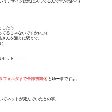
デザインは気に入ってるんですがね(^-^;)
としたら、
るじゃないですか(>_<)
島さんを迎えに駅まで。
)
リセット！！！
タフォルダまで全部初期化
とゆー事ですよ。
ていてネットが死んでいたとの事。