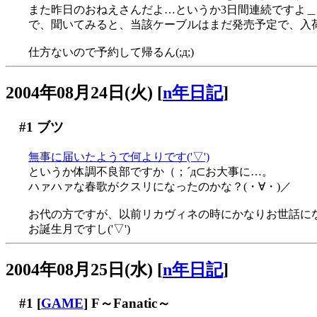
また昨日のおねえさんだよ…というか3日間連続ですよ＿
で、聞いてみると、当該ケーブルはまだ発売予定で、入
仕方ないので予約して帰るん(;д;)
2004年08月24日(火)
[
n年日記
]
#1
ブツ
無事に届いたようで何よりです('▽')
というか体調不良部ですか（；´д⊂お大事に…。
ハァハァな春歌がクスリになったのかな？(・∀・)／
お代の方ですが、以前リカヴィネの時にかなりお世話に
お誕生月ですし('▽')
2004年08月25日(水)
[
n年日記
]
#1
[
GAME
] F～Fanatic～