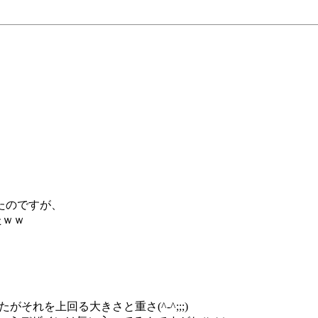
たのですが、
たｗｗ
それを上回る大きさと重さ(^-^;;;)