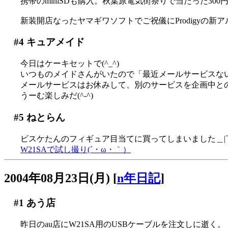
携帯のminiSDも購入。秋葉原電気街祭りで当たった30
新装開店なったヤマギワソフトでご祝儀にProdigyの新
#4
キュアメイド
今日はケーキセットで(^_^)
いつものメイドさんがいたので「最近メールサービスな
メールサービスはお休みして、別のサービスを企画中と
うーむ楽しみだ(^-^)
#5
ねとらん
ビスケたんのフィギュア目当てに買ってしまいました＿|￣
W21SAで試し撮り(´・ω・｀）
2004年08月23日(月)
[
n年日記
]
#1
あう店
昨日のau店にW21SA用のUSBケーブルを注文しに逝く。