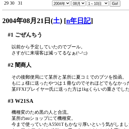
29
30
31
2004年08月21日(
土
)
[
n年日記
]
#1
ごぜんちう
以前から予定していたのでプール。
さすがに来場客は減ってるなぁ(^-^;;)
#2
闇商人
その後郵便局にて某所と某所に夏コミでのブツを投函。
もにょ様に送ったやつは１冊なのでそれほどでもなかっ
某FFXIプレイヤー氏に送った方は1kgくらいの重さでし
#3
W21SA
機種変のため黒の人と合流。
某所のauショップにて機種変。
今まで使っていたA5501Tもかなり厚いという気がしましたが