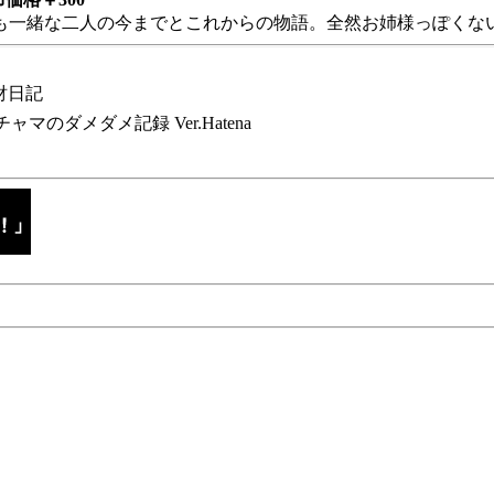
も一緒な二人の今までとこれからの物語。全然お姉様っぽくない
財日記
チャマのダメダメ記録 Ver.Hatena