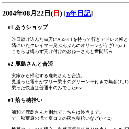
2004年08月22日(
日
)
[
n年日記
]
#1
あうショップ
昨日駆け込んだau店にA5501Tを持って行きアドレス
隣にいたクレイマー臭ぷんぷんのオサーンがうざい(iдi)
こちらは構わず受け付けのおねーさんと世間話ｗ
#2
鹿島さんと合流
実家から帰宅する鹿島さんと合流。
見送った電車がフリー乗車のグリーン車付きで無念(T_T)
乗った快速は普通車のみでしたorz
#3
落ち穂拾い
浦和で鹿島さんと別れてこちらは終点まで。
で、秋葉原の虎で夏コミの落ち穂拾いなど(^-^;;;)