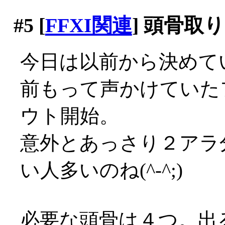
#5
[
FFXI関連
] 頭骨取
今日は以前から決めて
前もって声かけていた
ウト開始。
意外とあっさり２アラ
い人多いのね(^-^;)
必要な頭骨は４つ。出