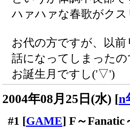
ハァハァな春歌がクスリ
お代の方ですが、以前
話になってしまったの
お誕生月ですし('▽')
2004年08月25日(水)
[
n
#1
[
GAME
] F～Fanati