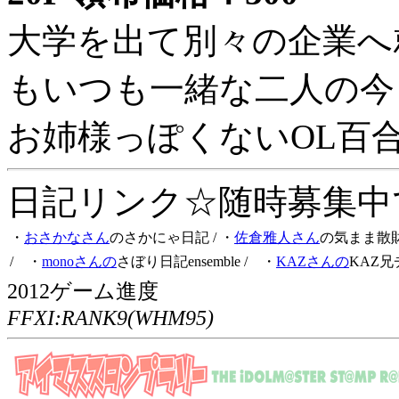
大学を出て別々の企業へ
もいつも一緒な二人の今
お姉様っぽくないOL百
日記リンク☆随時募集中です
・
おさかなさん
のさかにゃ日記
/ ・
佐倉雅人さん
の気まま散
/ ・
monoさんの
さぼり日記ensemble
/ ・
KAZさんの
KAZ兄
2012ゲーム進度
FFXI:RANK9(WHM95)