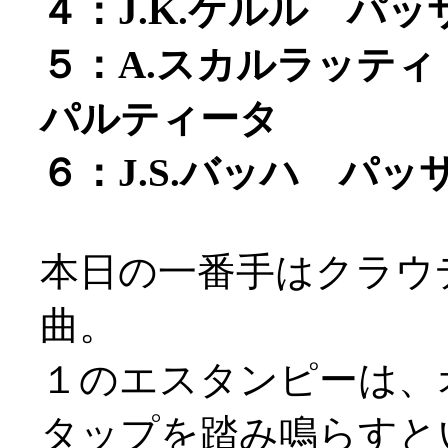
４：J.K.ケルル パ
５：A.スカルラッテ
パルティータ
６：J.S.バッハ パッ
本日の一番手はクラウ
曲。
１のエスタンピーは、
タップを踏み鳴らすという