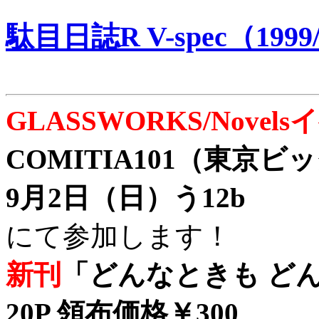
駄目日誌R V-spec（1999/
GLASSWORKS/Nove
COMITIA101（東京
9月2日（日）う12b
にて参加します！
新刊
「どんなときも どん
20P 領布価格￥300