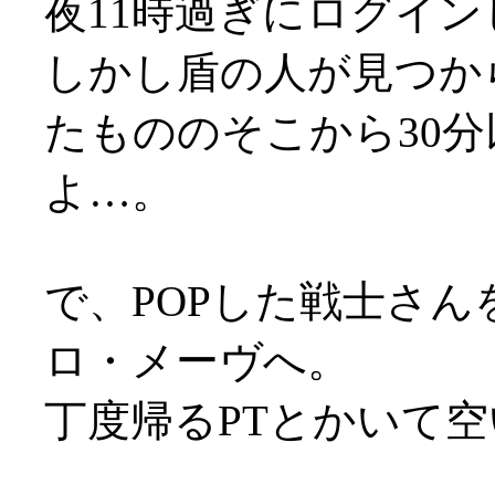
夜11時過ぎにログイン
しかし盾の人が見つか
たもののそこから30
よ…。
で、POPした戦士さん
ロ・メーヴへ。
丁度帰るPTとかいて空い