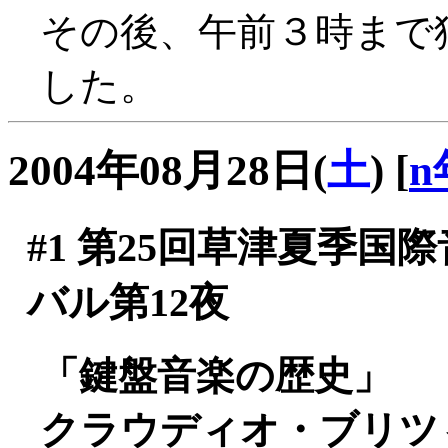
その後、午前３時まで
した。
2004年08月28日(
土
)
[
n
#1
第25回草津夏季国
バル第12夜
「鍵盤音楽の歴史」
クラウディオ・ブリツィ(