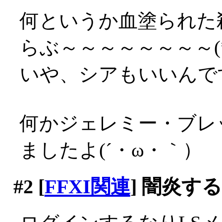
何というか血塗られた
らぶ～～～～～～～～(*´
いや、シアもいいんですが
何かジェレミー・ブレ
ましたよ(´・ω・｀）
#2
[
FFXI関連
] 闇炎す