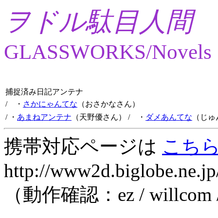
ヲドル駄目人間
GLASSWORKS/Novels
捕捉済み日記アンテナ
/ ・
さかにゃんてな
（おさかなさん）
/ ・
あまねアンテナ
（天野優さん）
/ ・
ダメあんてな
（じゅ
携帯対応ページは
こち
http://www2d.biglobe.ne.jp
（動作確認：ez / willcom 