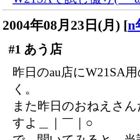
2004年08月23日(月)
[
n
#1
あう店
昨日のau店にW21SA
く。
また昨日のおねえさん
すよ＿｜￣｜○
で、聞いてみると、当