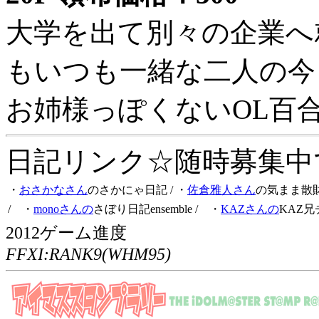
大学を出て別々の企業へ
もいつも一緒な二人の今
お姉様っぽくないOL百
日記リンク☆随時募集中です
・
おさかなさん
のさかにゃ日記
/ ・
佐倉雅人さん
の気まま散
/ ・
monoさんの
さぼり日記ensemble
/ ・
KAZさんの
KAZ兄
2012ゲーム進度
FFXI:RANK9(WHM95)