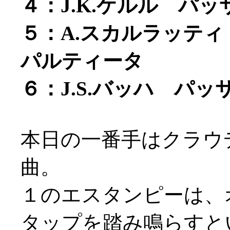
４：J.K.ケルル パ
５：A.スカルラッテ
パルティータ
６：J.S.バッハ パッ
本日の一番手はクラウ
曲。
１のエスタンピーは、
タップを踏み鳴らすという