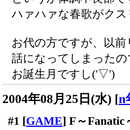
ハァハァな春歌がクスリ
お代の方ですが、以前
話になってしまったの
お誕生月ですし('▽')
2004年08月25日(水)
[
n
#1
[
GAME
] F～Fanati