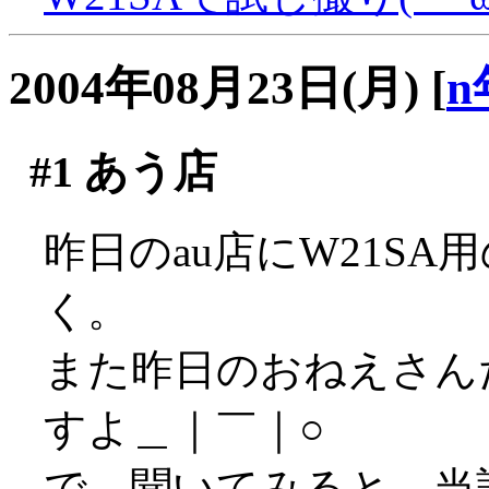
2004年08月23日(月)
[
n
#1
あう店
昨日のau店にW21SA
く。
また昨日のおねえさん
すよ＿｜￣｜○
で、聞いてみると、当