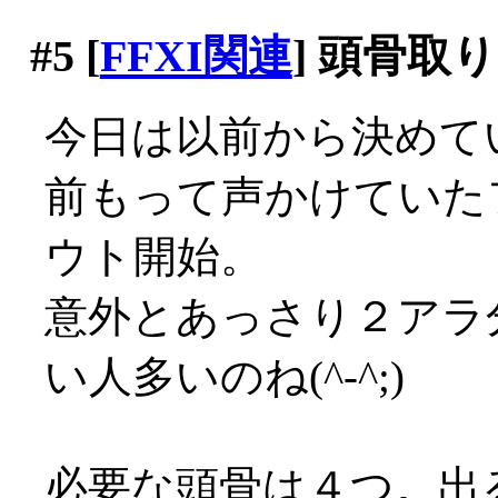
#5
[
FFXI関連
] 頭骨取
今日は以前から決めて
前もって声かけていた
ウト開始。
意外とあっさり２アラ
い人多いのね(^-^;)
必要な頭骨は４つ。出