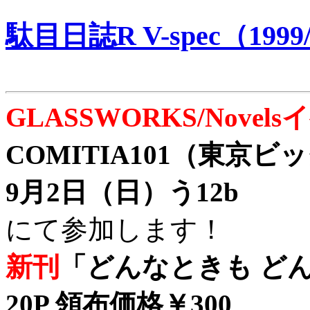
駄目日誌R V-spec（1999/
GLASSWORKS/Nove
COMITIA101（東京
9月2日（日）う12b
にて参加します！
新刊
「どんなときも どん
20P 領布価格￥300