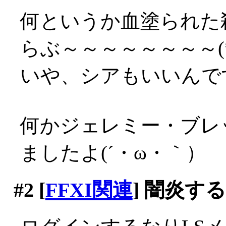
何というか血塗られた
らぶ～～～～～～～～(*´
いや、シアもいいんですが
何かジェレミー・ブレ
ましたよ(´・ω・｀）
#2
[
FFXI関連
] 闇炎す