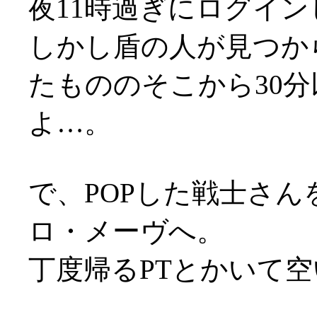
夜11時過ぎにログイン
しかし盾の人が見つか
たもののそこから30
よ…。
で、POPした戦士さん
ロ・メーヴへ。
丁度帰るPTとかいて空い