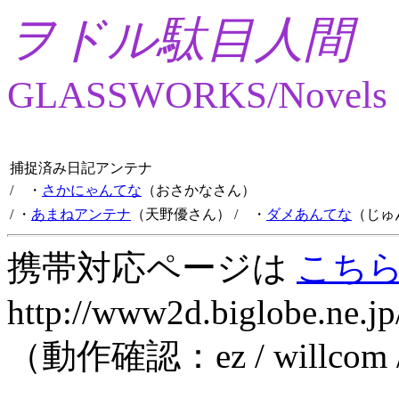
ヲドル駄目人間
GLASSWORKS/Novels
捕捉済み日記アンテナ
/ ・
さかにゃんてな
（おさかなさん）
/ ・
あまねアンテナ
（天野優さん）
/ ・
ダメあんてな
（じゅ
携帯対応ページは
こち
http://www2d.biglobe.ne.jp
（動作確認：ez / willcom 