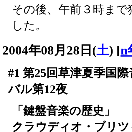
その後、午前３時まで
した。
2004年08月28日(
土
)
[
n
#1
第25回草津夏季国
バル第12夜
「鍵盤音楽の歴史」
クラウディオ・ブリツィ(