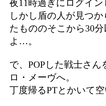
夜11時過ぎにログイン
しかし盾の人が見つか
たもののそこから30
よ…。
で、POPした戦士さん
ロ・メーヴへ。
丁度帰るPTとかいて空い