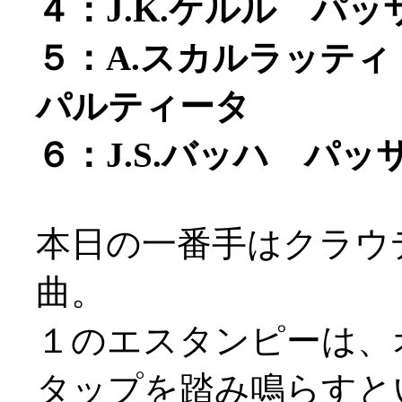
４：J.K.ケルル パ
５：A.スカルラッテ
パルティータ
６：J.S.バッハ パッ
本日の一番手はクラウ
曲。
１のエスタンピーは、
タップを踏み鳴らすという