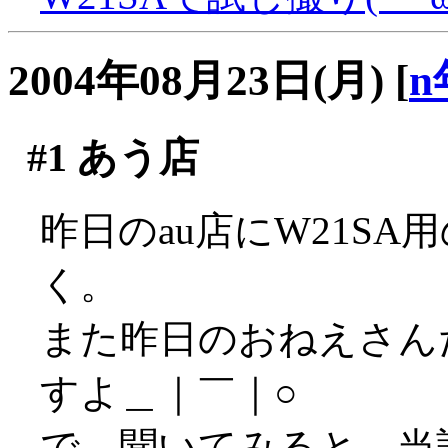
2004年08月23日(月)
[
n
#1
あう店
昨日のau店にW21SA
く。
また昨日のおねえさん
すよ＿｜￣｜○
で、聞いてみると、当