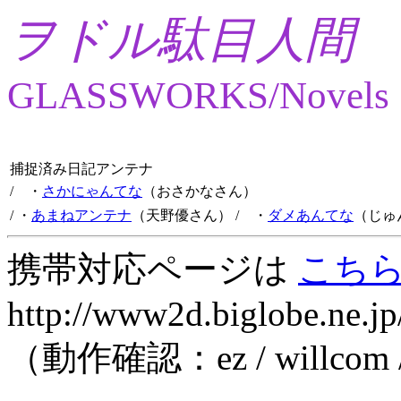
ヲドル駄目人間
GLASSWORKS/Novels
捕捉済み日記アンテナ
/ ・
さかにゃんてな
（おさかなさん）
/ ・
あまねアンテナ
（天野優さん）
/ ・
ダメあんてな
（じゅ
携帯対応ページは
こち
http://www2d.biglobe.ne.jp
（動作確認：ez / willcom 