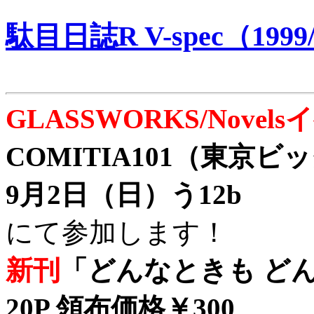
駄目日誌R V-spec（1999/
GLASSWORKS/Nove
COMITIA101（東京
9月2日（日）う12b
にて参加します！
新刊
「どんなときも どん
20P 領布価格￥300