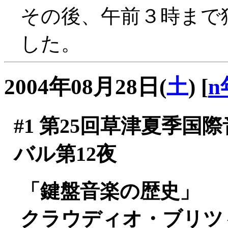
その後、午前３時まで
した。
2004年08月28日(
土
)
[
n
#1
第25回草津夏季国
バル第12夜
「鍵盤音楽の歴史」
クラウディオ・ブリツィ(