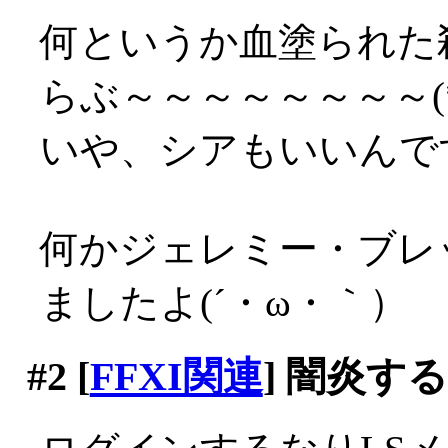
何というか血塗られた
らぶ～～～～～～～～(*´
いや、シアもいいんですが
何かジェレミー・ブレ
ましたよ(´・ω・｀）
#2
[
FFXI関連
] 闇炎す