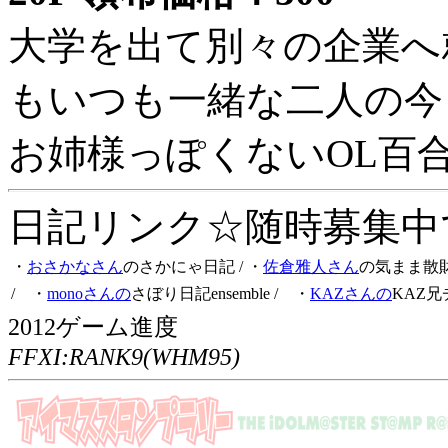
大学を出て別々の企業へ
もいつも一緒な二人の今
お姉様っぽくないOL百
日記リンク☆随時募集中です
・
おさかなさん
のさかにゃ日記
/ ・
佐倉雅人さん
の気まま散
/ ・
monoさんの
さぼり日記ensemble
/ ・
KAZさんの
KAZ兄
2012ゲーム進度
FFXI:RANK9(WHM95)