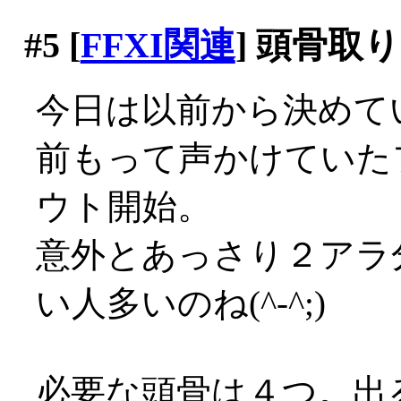
#5
[
FFXI関連
] 頭骨取
今日は以前から決めて
前もって声かけていた
ウト開始。
意外とあっさり２アラ
い人多いのね(^-^;)
必要な頭骨は４つ。出