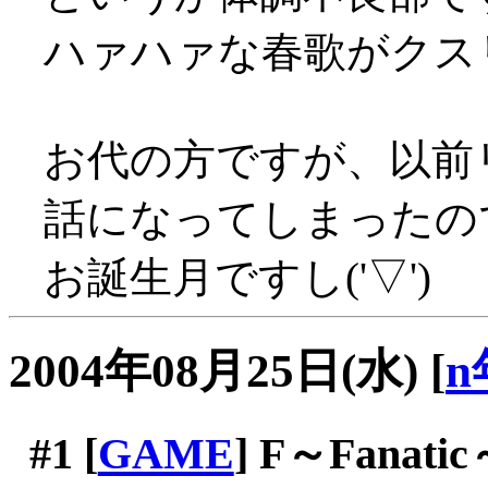
ハァハァな春歌がクスリ
お代の方ですが、以前
話になってしまったの
お誕生月ですし('▽')
2004年08月25日(水)
[
n
#1
[
GAME
] F～Fanati