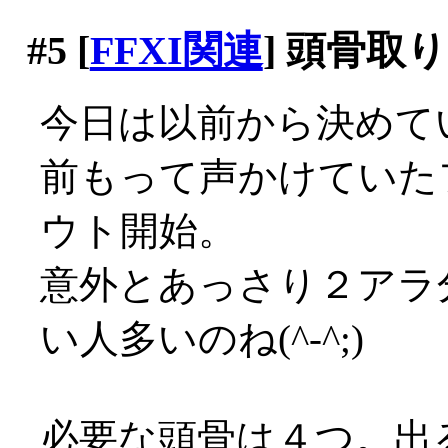
#5
[
FFXI関連
] 頭骨取
今日は以前から決めて
前もって声かけていた
ウト開始。
意外とあっさり２アラ
い人多いのね(^-^;)
必要な頭骨は４つ。出