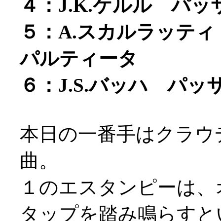
４：J.K.ケルル パ
５：A.スカルラッテ
パルティータ
６：J.S.バッハ パッ
本日の一番手はクラウ
曲。
１のエスタンピーは、
タップを踏み鳴らすという