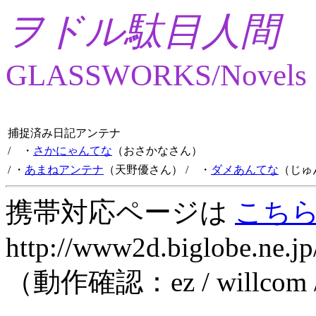
ヲドル駄目人間
GLASSWORKS/Novels
捕捉済み日記アンテナ
/ ・
さかにゃんてな
（おさかなさん）
/ ・
あまねアンテナ
（天野優さん）
/ ・
ダメあんてな
（じゅ
携帯対応ページは
こち
http://www2d.biglobe.ne.jp
（動作確認：ez / willcom 