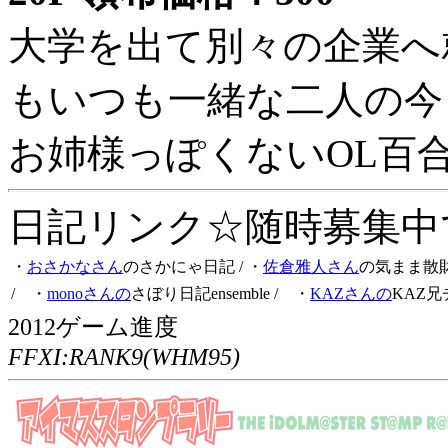
大学を出て別々の企業へ
もいつも一緒な二人の今
お姉様っぽくないOL百
日記リンク☆随時募集中です
・
おさかなさん
のさかにゃ日記
/ ・
佐倉雅人さん
の気まま散
/ ・
monoさんの
さぼり日記ensemble
/ ・
KAZさんの
KAZ兄
2012ゲーム進度
FFXI:RANK9(WHM95)