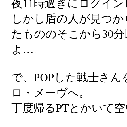
夜11時過ぎにログイン
しかし盾の人が見つか
たもののそこから30
よ…。
で、POPした戦士さん
ロ・メーヴへ。
丁度帰るPTとかいて空い