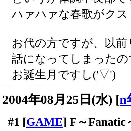
ハァハァな春歌がクスリ
お代の方ですが、以前
話になってしまったの
お誕生月ですし('▽')
2004年08月25日(水)
[
n
#1
[
GAME
] F～Fanati