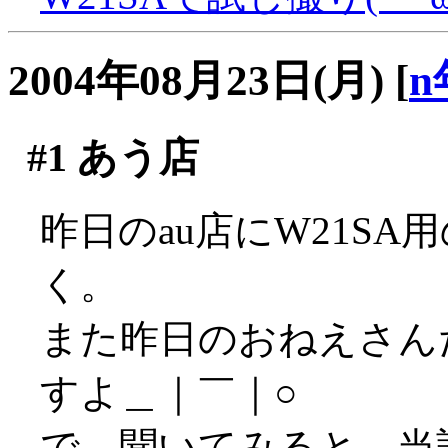
2004年08月23日(月)
[
n
#1
あう店
昨日のau店にW21SA
く。
また昨日のおねえさん
すよ＿｜￣｜○
で、聞いてみると、当