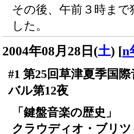
その後、午前３時まで
した。
2004年08月28日(
土
)
[
n
#1
第25回草津夏季国
バル第12夜
「鍵盤音楽の歴史」
クラウディオ・ブリツィ(