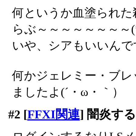
何というか血塗られた
らぶ～～～～～～～～(*´
いや、シアもいいんですが
何かジェレミー・ブレ
ましたよ(´・ω・｀）
#2
[
FFXI関連
] 闇炎す