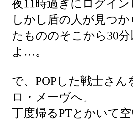
夜11時過ぎにログイン
しかし盾の人が見つか
たもののそこから30
よ…。
で、POPした戦士さん
ロ・メーヴへ。
丁度帰るPTとかいて空い