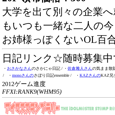
大学を出て別々の企業へ
もいつも一緒な二人の今
お姉様っぽくないOL百
日記リンク☆随時募集中です
・
おさかなさん
のさかにゃ日記
/ ・
佐倉雅人さん
の気まま散
/ ・
monoさんの
さぼり日記ensemble
/ ・
KAZさんの
KAZ兄
2012ゲーム進度
FFXI:RANK9(WHM95)