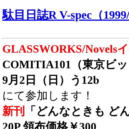
駄目日誌R V-spec（1999/
GLASSWORKS/Nove
COMITIA101（東京
9月2日（日）う12b
にて参加します！
新刊
「どんなときも どん
20P 領布価格￥300