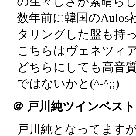
の生々しさが素晴ら
数年前に韓国のAulo
タリングした盤も持
こちらはヴェネツィ
どちらにしても高音
ではないかと(^-^;;)
＠
戸川純ツインベスト
戸川純となってます