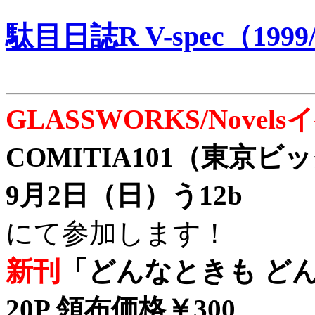
駄目日誌R V-spec（1999/
GLASSWORKS/Nove
COMITIA101（東京
9月2日（日）う12b
にて参加します！
新刊
「どんなときも どん
20P 領布価格￥300