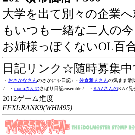
大学を出て別々の企業へ
もいつも一緒な二人の今
お姉様っぽくないOL百
日記リンク☆随時募集中です
・
おさかなさん
のさかにゃ日記
/ ・
佐倉雅人さん
の気まま散
/ ・
monoさんの
さぼり日記ensemble
/ ・
KAZさんの
KAZ兄
2012ゲーム進度
FFXI:RANK9(WHM95)