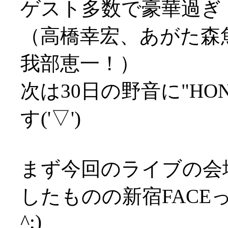
ゲスト多数で豪華過ぎ
（高橋幸宏、あがた森
我部恵一！）
次は30日の野音に"H
す('▽')
まず今回のライブの会場
したものの新宿FACE
^;)