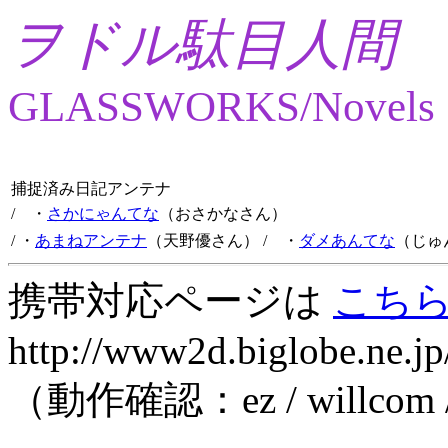
ヲドル駄目人間
GLASSWORKS/Novels
捕捉済み日記アンテナ
/ ・
さかにゃんてな
（おさかなさん）
/ ・
あまねアンテナ
（天野優さん）
/ ・
ダメあんてな
（じゅ
携帯対応ページは
こち
http://www2d.biglobe.ne.jp
（動作確認：ez / willcom 