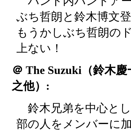
バンド内バンドアー
ぶち哲朗と鈴木博文登場(
もうかしぶち哲朗の
上ない！
＠
The Suzuki（鈴
之他）:
鈴木兄弟を中心とし
部の人をメンバーに