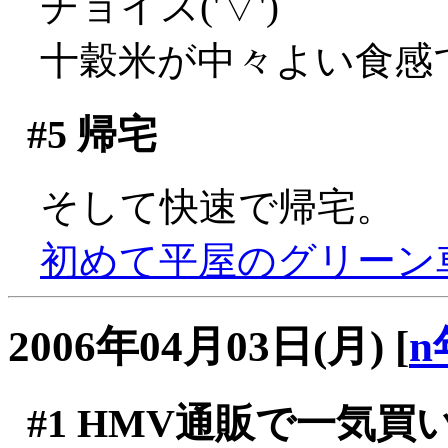
チョイス('▽')
十穀米が中々よい食感で
#5
帰宅
そして快速で帰宅。
初めて平屋のグリーン車
2006年04月03日(月)
[
n
#1
HMV通販で一気買い(