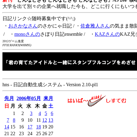
大学を出て別々の企業へ就職した今も、どこに行くにもいつ
日記リンク☆随時募集中です(^^;)
・
おさかなさん
のさかにゃ日記
/ ・
佐倉雅人さん
の気まま散
/ ・
monoさんの
さぼり日記ensemble
/ ・
KAZさんの
KAZ兄
2012ゲーム進度
FFXI:RANK9(WHM95)
hns - 日記自動生成システム - Version 2.10-pl1
先月
2006年05月
来月
日
月
火
水
木
金
土
1
2
3
4
5
6
7
8
9
10
11
12
13
14
15
16
17
18
19
20
21
22
23
24
25
26
27