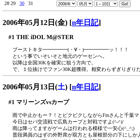
28
29
30
31
2006年05月12日(金)
[
n年日記
]
#1
THE iDOL M@STER
ブーストキタ━━━━━(・∀・)━━━━━ッ！！！
という事でいそいそと地元のゲーセンへ。
以降は全国30Kを確実に狙う方向で。
で、１位抜けでファン30K超獲得。相変わらずぎりぎりだけ
2006年05月13日(
土
)
[
n年日記
]
#1
マリーンズvsカープ
雨で中止かもー？！とビクビクしながらFinさんと千葉
今日はセパ交流戦で広島カープと対戦ですよ(^-^)/
雨は降ってますがゲームは行われる模様で一安心(^_^;)
普段満員のはずの外野席が双方とも屋根部分の下にしか人が