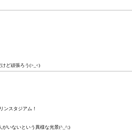
ど頑張ろう(>_<)
マリンスタジアム！
いないという異様な光景(^_^;)