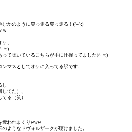
かのように突っ走る突っ走る！(^-^;)
ｗｗ
オケ、
^;)
て聴いているこちらが手に汗握ってました(^_^;)
コンマスとしてオケに入ってる訳です、
るし
回してた）、
してる（笑）
奪われまくりwww
玉のようなドヴォルザークが聴けました。