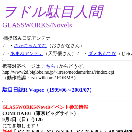
ヲドル駄目人間
GLASSWORKS/Novels
捕捉済み日記アンテナ
/ ・
さかにゃんてな
（おさかなさん）
/ ・
あまねアンテナ
（天野優さん）
/ ・
ダメあんてな
（じゅ
携帯対応ページは
こちら
↓からどうぞ。
http://www2d.biglobe.ne.jp/~irreso/neodame/hns/i/index.cgi
（動作確認：ez / willcom / FORMA)
駄目日誌R V-spec（1999/06～2001/07）
GLASSWORKS/Novelsイベント参加情報
COMITIA101（東京ビッグサイト）
9月2日（日）う12b
にて参加します！
新刊
「どんなときも どんなときも どんなときも」A5 20P 領布