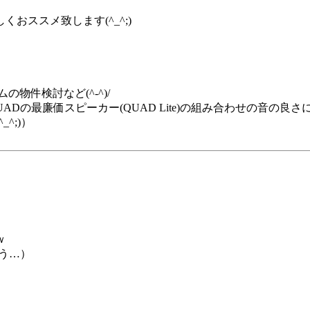
おススメ致します(^_^;)
物件検討など(^-^)/
のQUADの最廉価スピーカー(QUAD Lite)の組み合わせの音の良
^;)）
ｗ
う…）