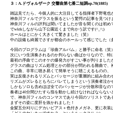
３：A.ドヴォルザーク 交響曲第七番二短調op.70(1885)
雑誌見てたら、今個人的に大注目してる指揮者下野竜也
神奈川フィルでグラスを振るという驚愕の記事を見つけまし
神奈川フィルの評判は聞いてましたが音を聞くのは初め
でwktkしながら山下公園近くまで向かう訳です(^_^;)
ホールはとにかく大きくて驚きました（笑）
中の設備も綺麗でさすが都会のホールって感じでした（多目
今回のプログラムは「珍曲アルバム」と勝手に命名（笑
次にいつ生演奏されるのか判らない曲ばかりなので、特
最初の序曲でこのオケの爆発力がすごい事が判りました
グラスの曲はリズム処理とかの部分が問われる難曲で、
この曲、非常に聴き易くて簡単そうに聴こえるものの、
実は反復されるリズムとパッセージが重層的に組み合わ
リズムがズレるともろにバレてしまうという演奏者泣か
しかもソロも含めほぼ全てのパッセージが分散和音なの
奏者は40分間ひたすら指を動かし続けなければならないと
で、神奈川フィルのコンマスであり今回のソリストであ
まずその姿に度肝を抜かれました！
金髪五分刈りにデカいピアス＋色付きメガネ、更に衣装