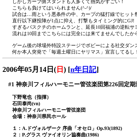
しかしカープ側スタンドも人多くて熱気がすごい！
こちらも負けてはいられません(^-^)/
試合は…雨という悪条件の中、カープの猛打線でヒット祭
直行以下継投陣が1点に抑え、打撃もタイミング的にGJ!
すぎるパスクチのホームランと、延長10回福浦の逆転サヨ
流れは10回までこちらには完全には来てませんでしたからホ
ゲーム後の球場外特設ステージでボビーによる社交ダンス講
何か本人突発で「毎週土曜日にヤリマス」宣言してるし
2006年05月14日(
日
)
[
n年日記
]
#1
神奈川フィルハーモニー管弦楽団第226回定期
下野竜也（指揮）
石田泰尚(vn)
神奈川フィルハーモニー管弦楽団
会場：神奈川県民ホール
１：A.ドヴォルザーク 序曲「オセロ」Op.93(1892)
２：P.グラス ヴァイオリン協奏曲(1986)