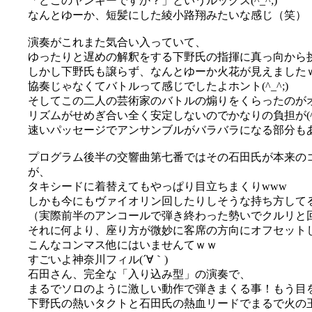
「どこのヤンキーですか？」というルックス(^_^;)
なんとゆーか、短髪にした綾小路翔みたいな感じ（笑）
演奏がこれまた気合い入っていて、
ゆったりと遅めの解釈をする下野氏の指揮に真っ向から挑む
しかし下野氏も譲らず、なんとゆーか火花が見えました
協奏じゃなくてバトルって感じでしたよホント(^_^;)
そしてこの二人の芸術家のバトルの煽りをくらったのが
リズムがせめぎ合い全く安定しないのでかなりの負担が(^_
速いパッセージでアンサンブルがバラバラになる部分もあっ
プログラム後半の交響曲第七番ではその石田氏が本来の
が、
タキシードに着替えてもやっぱり目立ちまくりwww
しかも今にもヴァイオリン回したりしそうな持ち方して
（実際前半のアンコールで弾き終わった勢いでクルリと
それに何より、座り方が微妙に客席の方向にオフセット
こんなコンマス他にはいませんてｗｗ
すごいよ神奈川フィル(´∀｀)
石田さん、完全な「入り込み型」の演奏で、
まるでソロのように激しい動作で弾きまくる事！もう目を
下野氏の熱いタクトと石田氏の熱血リードでまるで火の