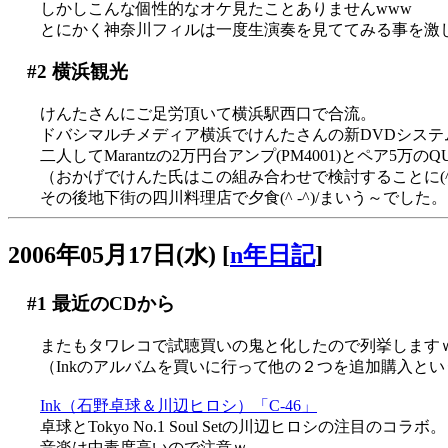
しかしこんな個性的なオケ見たことありませんwww
とにかく神奈川フィルは一度生演奏を見ててみる事を激しく
#2
横浜観光
けんたさんにご足労頂いて横浜駅西口で合流。
ドバシマルチメディア横浜でけんたさんの新DVDシステムの
二人してMarantzの2万円台アンプ(PM4001)とペア5万
（おかげでけんた氏はこの組み合わせで検討することに(^_
その後地下街の四川料理店で夕食(^ -^)/まいう～でした。
2006年05月17日(水)
[
n年日記
]
#1
最近のCDから
またもタワレコで試聴買いの鬼と化したので列挙します
（Inkのアルバムを買いに行って他の２つを追加購入とい
Ink（石野卓球＆川辺ヒロシ）「C-46」
卓球とTokyo No.1 Soul Setの川辺ヒロシの注目のコラボ。
音楽は中毒度高いので注意ｗ