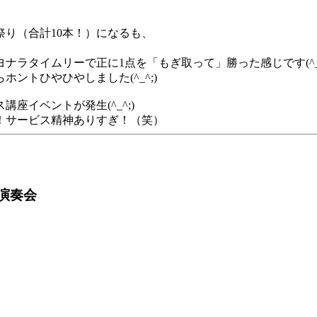
り（合計10本！）になるも、
ナラタイムリーで正に1点を「もぎ取って」勝った感じです(^_^
ントひやひやしました(^_^;)
座イベントが発生(^_^;)
！サービス精神ありすぎ！（笑）
演奏会