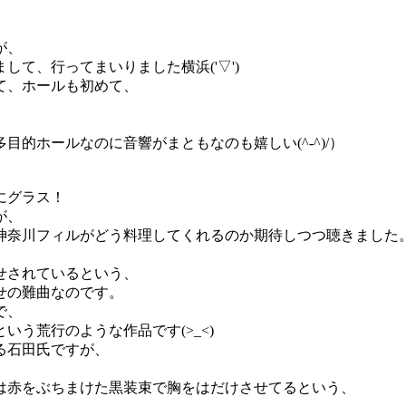
が、
て、行ってまいりました横浜('▽')
て、ホールも初めて、
的ホールなのに音響がまともなのも嬉しい(^-^)/）
）
にグラス！
が、
神奈川フィルがどう料理してくれるのか期待しつつ聴きました
せされているという、
せの難曲なのです。
で、
いう荒行のような作品です(>_<)
る石田氏ですが、
は赤をぶちまけた黒装束で胸をはだけさせてるという、