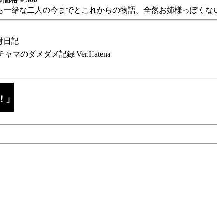
も一緒な二人の今までとこれからの物語。全然お姉様っぽくない
財日記
チャマのダメダメ記録 Ver.Hatena