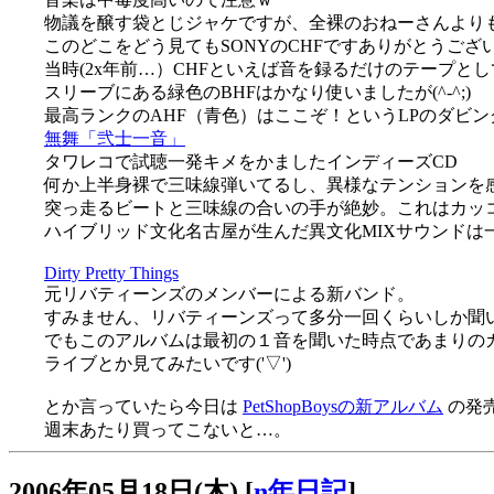
物議を醸す袋とじジャケですが、全裸のおねーさんより
このどこをどう見てもSONYのCHFですありがとうご
当時(2x年前…）CHFといえば音を録るだけのテープと
スリーブにある緑色のBHFはかなり使いましたが(^-^;)
最高ランクのAHF（青色）はここぞ！というLPのダビング用
無舞「弐士一音」
タワレコで試聴一発キメをかましたインディーズCD
何か上半身裸で三味線弾いてるし、異様なテンションを
突っ走るビートと三味線の合いの手が絶妙。これはカッ
ハイブリッド文化名古屋が生んだ異文化MIXサウンドは
Dirty Pretty Things
元リバティーンズのメンバーによる新バンド。
すみません、リバティーンズって多分一回くらいしか聞い
でもこのアルバムは最初の１音を聞いた時点であまりの
ライブとか見てみたいです('▽')
とか言っていたら今日は
PetShopBoysの新アルバム
の発売
週末あたり買ってこないと…。
2006年05月18日(木)
[
n年日記
]