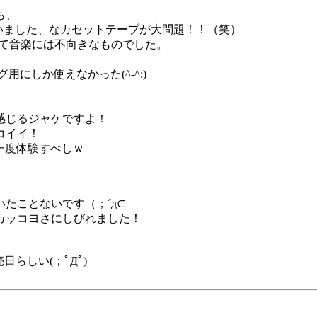
も、
ざいました、なカセットテープが大問題！！（笑）
して音楽には不向きなものでした。
にしか使えなかった(^-^;)
感じるジャケですよ！
コイイ！
一度体験すべしｗ
たことないです（；´д⊂
カッコヨさにしびれました！
日らしい(；ﾟДﾟ)