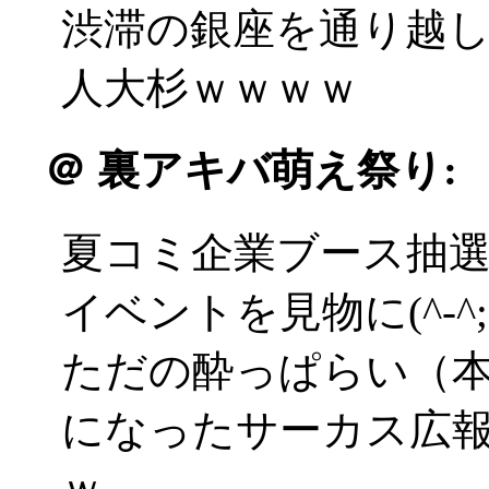
渋滞の銀座を通り越
人大杉ｗｗｗｗ
＠
裏アキバ萌え祭り:
夏コミ企業ブース抽
イベントを見物に(^-^;
ただの酔っぱらい（
になったサーカス広
ｗ