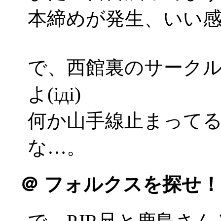
本締めが発生、いい感じ(
で、西館裏のサーク
よ(iдi)
何か山手線止まって
な…。
＠
フォルクスを探せ！