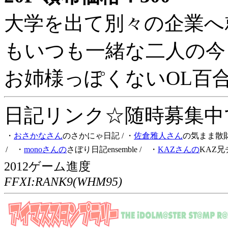
大学を出て別々の企業へ
もいつも一緒な二人の今
お姉様っぽくないOL百
日記リンク☆随時募集中です
・
おさかなさん
のさかにゃ日記
/ ・
佐倉雅人さん
の気まま散
/ ・
monoさんの
さぼり日記ensemble
/ ・
KAZさんの
KAZ兄
2012ゲーム進度
FFXI:RANK9(WHM95)