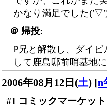
ですが、これがまた
かなり満足でした('▽'
＠
帰投:
P兄と解散し、ダイビ
して鹿島邸前哨基地に帰投
2006年08月12日(
土
)
[
n
#1
コミックマーケット