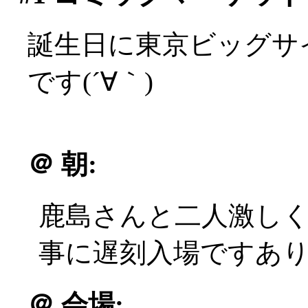
誕生日に東京ビッグサ
です(´∀｀)
＠
朝:
鹿島さんと二人激し
事に遅刻入場ですありがと
＠
会場: