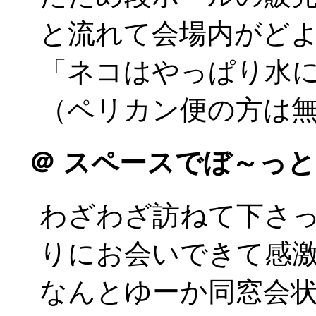
と流れて会場内がど
「ネコはやっぱり水
（ペリカン便の方は
＠
スペースでぼ～っと
わざわざ訪ねて下さ
りにお会いできて感激(
なんとゆーか同窓会