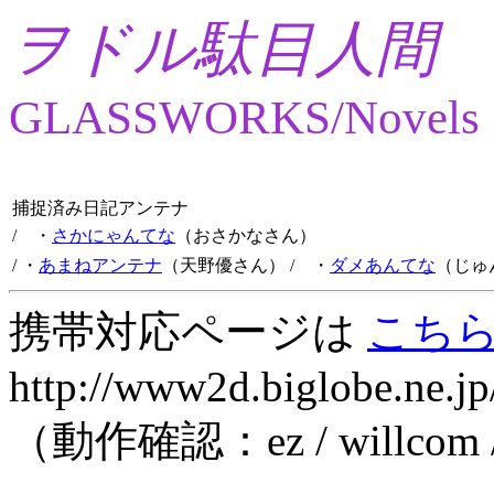
ヲドル駄目人間
GLASSWORKS/Novels
捕捉済み日記アンテナ
/ ・
さかにゃんてな
（おさかなさん）
/ ・
あまねアンテナ
（天野優さん）
/ ・
ダメあんてな
（じゅ
携帯対応ページは
こち
http://www2d.biglobe.ne.jp
（動作確認：ez / willcom 