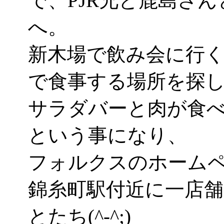
で、PJR兄と鹿島さ
へ。
新木場で飲み会に行く
で食事する場所を探
サラダバーと肉が食
という事になり、
フォルクスのホーム
錦糸町駅付近に一店
とたち(^-^;)