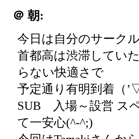
＠
朝:
今日は自分のサーク
首都高は渋滞してい
らない快適さで
予定通り有明到着（’▽
SUB 入場～設営 
て一安心(^-^;)