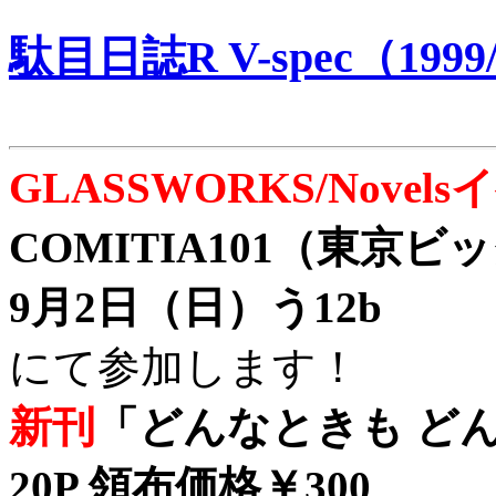
駄目日誌R V-spec（1999/
GLASSWORKS/Nove
COMITIA101（東京
9月2日（日）う12b
にて参加します！
新刊
「どんなときも どん
20P 領布価格￥300