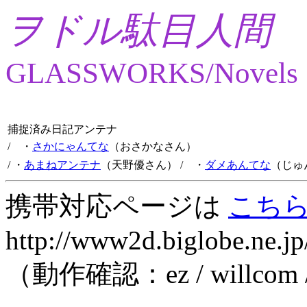
ヲドル駄目人間
GLASSWORKS/Novels
捕捉済み日記アンテナ
/ ・
さかにゃんてな
（おさかなさん）
/ ・
あまねアンテナ
（天野優さん）
/ ・
ダメあんてな
（じゅ
携帯対応ページは
こち
http://www2d.biglobe.ne.jp
（動作確認：ez / willcom 