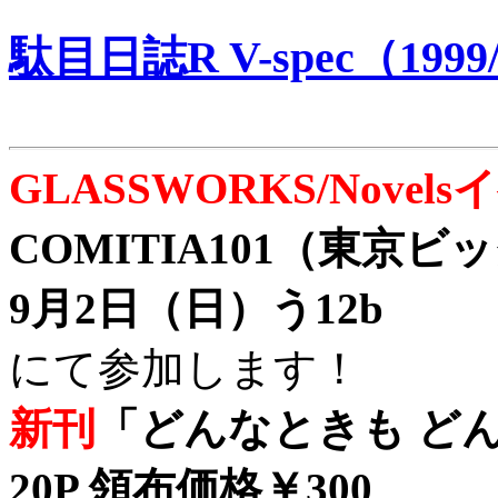
駄目日誌R V-spec（1999/
GLASSWORKS/Nove
COMITIA101（東京
9月2日（日）う12b
にて参加します！
新刊
「どんなときも どん
20P 領布価格￥300