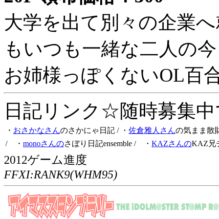
大学を出て別々の企業へ
もいつも一緒な二人の今
お姉様っぽくないOL百
日記リンク☆随時募集中です
・
おさかなさん
のさかにゃ日記
/ ・
佐倉雅人さん
の気まま散
/ ・
monoさんの
さぼり日記ensemble
/ ・
KAZさんの
KAZ兄
2012ゲーム進度
FFXI:RANK9(WHM95)