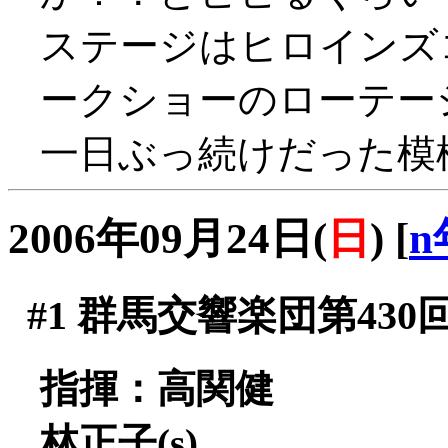
ステージはヒロインズ
ークショーのローテー
一日ぶっ続けだった模様(^
2006年09月24日(
日
)
[
n
#1
群馬交響楽団第430
指揮：高関健
林正子(s)