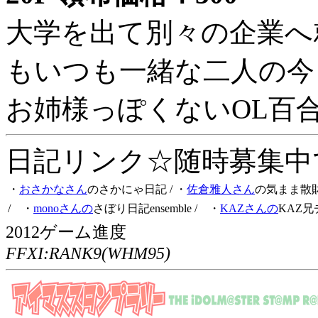
大学を出て別々の企業へ
もいつも一緒な二人の今
お姉様っぽくないOL百
日記リンク☆随時募集中です
・
おさかなさん
のさかにゃ日記
/ ・
佐倉雅人さん
の気まま散
/ ・
monoさんの
さぼり日記ensemble
/ ・
KAZさんの
KAZ兄
2012ゲーム進度
FFXI:RANK9(WHM95)