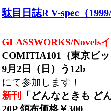
駄目日誌R V-spec（1999/
GLASSWORKS/Nove
COMITIA101（東京
9月2日（日）う12b
にて参加します！
新刊
「どんなときも どん
20P 領布価格￥300