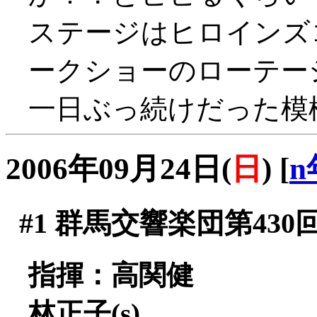
ステージはヒロインズ
ークショーのローテー
一日ぶっ続けだった模様(^
2006年09月24日(
日
)
[
n
#1
群馬交響楽団第430
指揮：高関健
林正子(s)