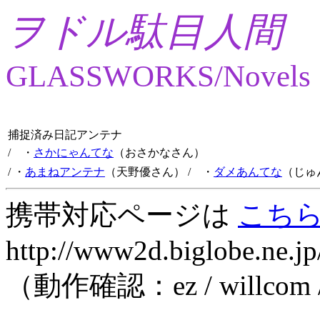
ヲドル駄目人間
GLASSWORKS/Novels
捕捉済み日記アンテナ
/ ・
さかにゃんてな
（おさかなさん）
/ ・
あまねアンテナ
（天野優さん）
/ ・
ダメあんてな
（じゅ
携帯対応ページは
こち
http://www2d.biglobe.ne.jp
（動作確認：ez / willcom 