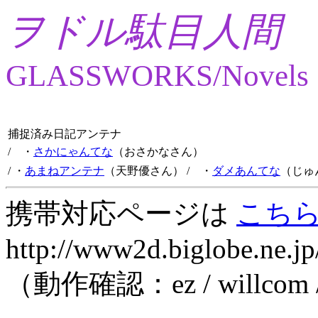
ヲドル駄目人間
GLASSWORKS/Novels
捕捉済み日記アンテナ
/ ・
さかにゃんてな
（おさかなさん）
/ ・
あまねアンテナ
（天野優さん）
/ ・
ダメあんてな
（じゅ
携帯対応ページは
こち
http://www2d.biglobe.ne.jp
（動作確認：ez / willcom 