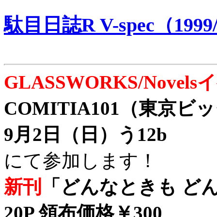
駄目日誌R V-spec（1999/
GLASSWORKS/Nove
COMITIA101（東京
9月2日（日）う12b
にて参加します！
新刊
「どんなときも どん
20P 領布価格￥300