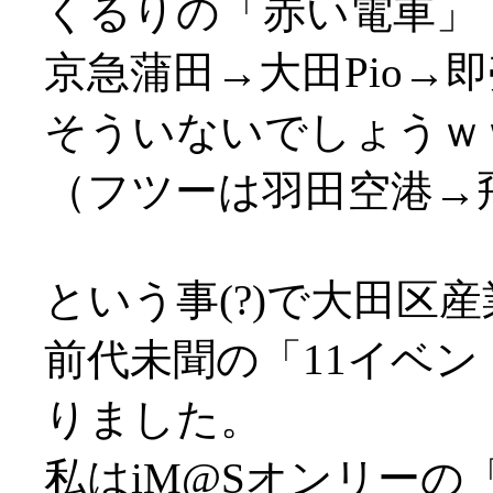
くるりの「赤い電車」
京急蒲田→大田Pio→
そういないでしょうｗ
（フツーは羽田空港→
という事(?)で大田区産
前代未聞の「11イベ
りました。
私はiM@Sオンリーの「I