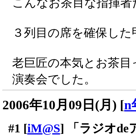
こんなお茶目な指揮者だったと
３列目の席を確保した
老巨匠の本気とお茶目
演奏会でした。
2006年10月09日(月)
[
n
#1
[
iM@S
] 「ラジオd