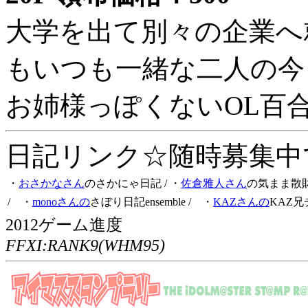
大学を出て別々の企業へ
もいつも一緒な二人の今
お姉様っぽくないOL百
日記リンク☆随時募集中です
・
おさかなさん
のさかにゃ日記
/ ・
佐倉雅人さん
の気まま散
/ ・
monoさんの
さぼり日記ensemble
/ ・
KAZさんの
KAZ兄
2012ゲーム進度
FFXI:RANK9(WHM95)