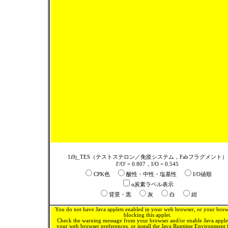
1i9j_TES（テストステロン／免疫システム，Fabフラグメント）
I'/O' = 0.807，I/O = 0.545
CPK色
酸性・中性・塩基性
I/O値順
α炭素ラベル表示
背景・黒
灰
白
紺
You do not have Java applets enabled in your web browser, or your brows
blocking this applet.
Check the warning message from your browser and/or enable Java applet
your web browser preferences, or install the Java Runtime Environment