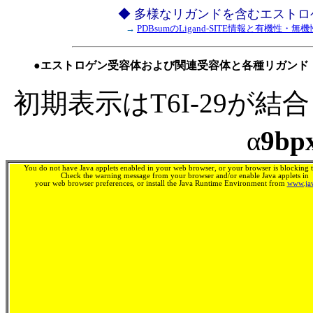
◆ 多様なリガンドを含むエストロ
→
PDBsumのLigand-SITE情報と有機性・無機
●エストロゲン受容体および関連受容体と各種リガンド
初期表示はT6I-29が
α
9bp
You do not have Java applets enabled in your web browser, or your browser is blocking th
Check the warning message from your browser and/or enable Java applets in
your web browser preferences, or install the Java Runtime Environment from
www.ja