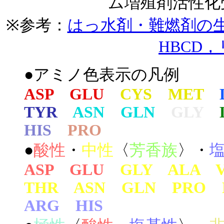
ム増殖剤活性化
※参考：
はっ水剤・難燃剤の生
HBCD
●アミノ色表示の凡例
ASP GLU
CYS MET
TYR
ASN GLN
GLY
HIS
PRO
●
酸性
・
中性
〈
芳香族
〉・
ASP GLU
GLY ALA 
THR ASN GLN PRO 
ARG HIS