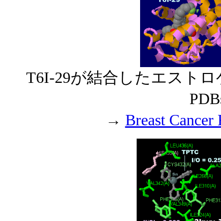
T6I-29が結合したエスト
PD
→
Breast Cance