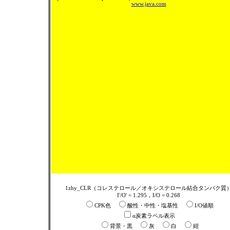
www.java.com
1zhy_CLR（コレステロール／オキシステロール結合タンパク質
I'/O' = 1.295，I/O = 0.268
CPK色
酸性・中性・塩基性
I/O値順
α炭素ラベル表示
背景・黒
灰
白
紺