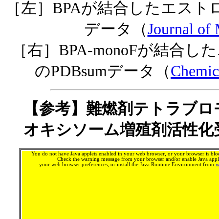
［左］BPAが結合したエスト
データ（
Journal o
［右］BPA-monoFが結合
のPDBsumデータ（
Chemic
【参考】難燃剤テトラブロ
オキシソーム増殖剤活性化
You do not have Java applets enabled in your web browser, or your browser is bloc
Check the warning message from your browser and/or enable Java apple
your web browser preferences, or install the Java Runtime Environment from
w