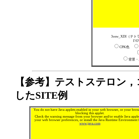
3osw_XDI（テ
I'/
CPK色
背景
【参考】テストステロン，
したSITE例
You do not have Java applets enabled in your web browser, or your brows
blocking this applet.
Check the warning message from your browser and/or enable Java applet
your web browser preferences, or install the Java Runtime Environment
www.java.com