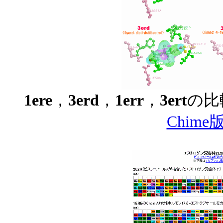
1ere
，
3erd
，
1err
，
3ert
の比
Chim