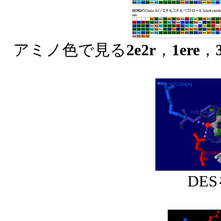
アミノ色で見る
2e2r
，
1ere
，
DE