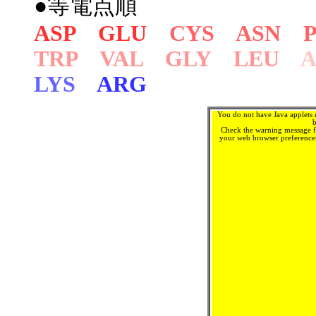
●等電点順
ASP GLU
CYS ASN 
TRP VAL GLY LEU
LYS
ARG
You do not have Java applets 
b
Check the warning message f
your web browser preferences