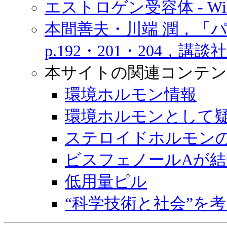
エストロゲン受容体 - Wiki
本間善夫・川端 潤，「
p.192・201・204，講
本サイトの関連コンテン
環境ホルモン情報
環境ホルモンとして
ステロイドホルモン
ビスフェノールAが結
低用量ピル
“科学技術と社会”を考