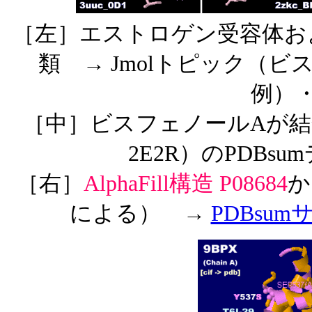
［左］エストロゲン受容体お
類 → Jmolトピック（ビ
例）
［中］ビスフェノールAが結
2E2R）のPDBs
［右］
AlphaFill構造 P08684
か
による） →
PDBsum