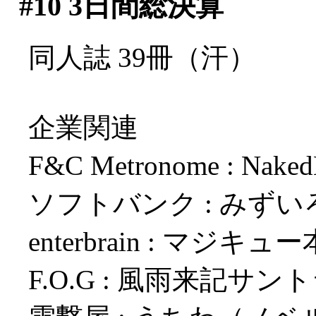
#10
3日間総決算
同人誌 39冊（汗）
企業関連
F&C Metronome : Nak
ソフトバンク : みず
enterbrain : マジキ
F.O.G : 風雨来記サ