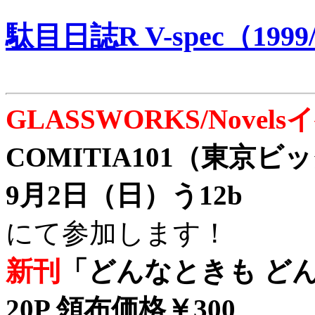
駄目日誌R V-spec（1999/
GLASSWORKS/Nove
COMITIA101（東京
9月2日（日）う12b
にて参加します！
新刊
「どんなときも どん
20P 領布価格￥300