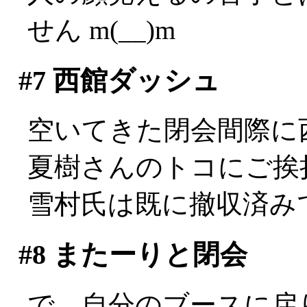
せん m(__)m
#7
西館ダッシュ
空いてきた閉会間際に
夏樹さんのトコにご挨
雪村氏は既に撤収済みでし
#8
またーりと閉会
で、自分のブースに戻