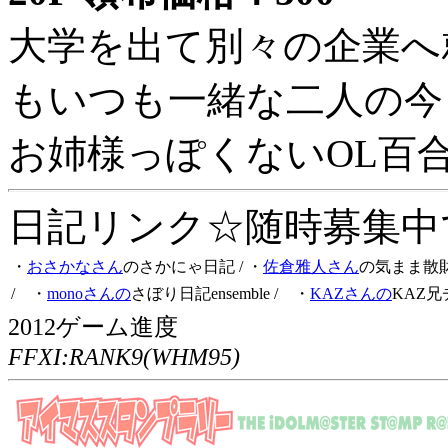
大学を出て別々の企業へ
もいつも一緒な二人の今
お姉様っぽくないOL百
日記リンク☆随時募集中です
・
おさかなさん
のさかにゃ日記
/ ・
佐倉雅人さん
の気まま散
/ ・
monoさんの
さぼり日記ensemble
/ ・
KAZさんの
KAZ兄
2012ゲーム進度
FFXI:RANK9(WHM95)