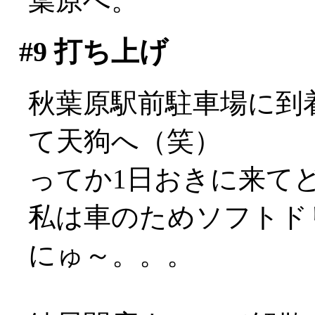
葉原へ。
#9
打ち上げ
秋葉原駅前駐車場に到
て天狗へ（笑）
ってか1日おきに来てどうす
私は車のためソフトドリ
にゅ～。。。