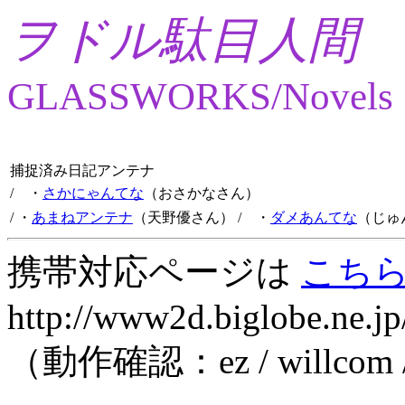
ヲドル駄目人間
GLASSWORKS/Novels
捕捉済み日記アンテナ
/ ・
さかにゃんてな
（おさかなさん）
/ ・
あまねアンテナ
（天野優さん）
/ ・
ダメあんてな
（じゅ
携帯対応ページは
こち
http://www2d.biglobe.ne.jp
（動作確認：ez / willcom 