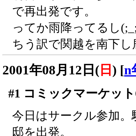
で再出発です。
ってか雨降ってるし(;_
ちう訳で関越を南下し
2001年08月12日(
日
)
[
n
#1
コミックマーケット6
今日はサークル参加。
邸を出発。