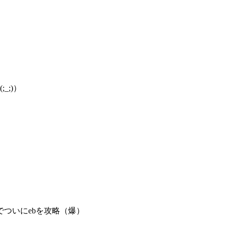
;)）
）
でついにebを攻略（爆）