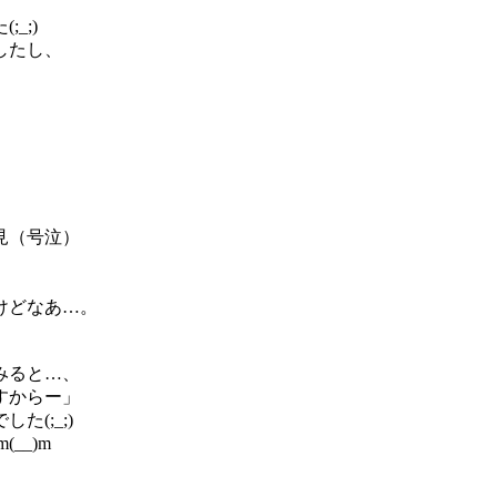
_;)
したし、
見（号泣）
けどなあ…。
みると…、
すからー」
(;_;)
__)m