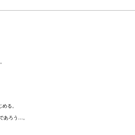
ス。
じめる。
であろう…。