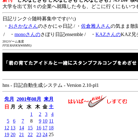
大学を出て別々の企業へ就職した今も、どこに行くにもいつ
日記リンク☆随時募集中です(^^;)
・
おさかなさん
のさかにゃ日記
/ ・
佐倉雅人さん
の気まま散
/ ・
monoさんの
さぼり日記ensemble
/ ・
KAZさんの
KAZ兄
2012ゲーム進度
FFXI:RANK9(WHM95)
hns - 日記自動生成システム - Version 2.10-pl1
先月
2001年08月
来月
日
月
火
水
木
金
土
1
2
3
4
5
6
7
8
9
10
11
12
13
14
15
16
17
18
19
20
21
22
23
24
25