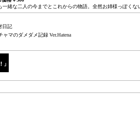
も一緒な二人の今までとこれからの物語。全然お姉様っぽくない
財日記
チャマのダメダメ記録 Ver.Hatena