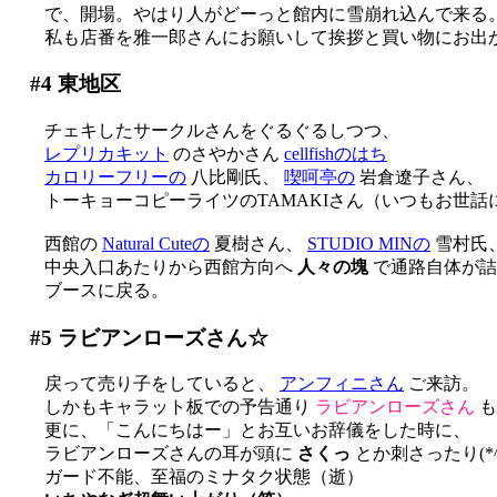
で、開場。やはり人がどーっと館内に雪崩れ込んで来る
私も店番を雅一郎さんにお願いして挨拶と買い物にお出
#4
東地区
チェキしたサークルさんをぐるぐるしつつ、
レプリカキット
のさやかさん
cellfishのはち
カロリーフリーの
八比剛氏、
喫呵亭の
岩倉遼子さん、
トーキョーコピーライツのTAMAKIさん（いつもお世話にな
西館の
Natural Cuteの
夏樹さん、
STUDIO MINの
雪村氏
中央入口あたりから西館方向へ
人々の塊
で通路自体が詰ま
ブースに戻る。
#5
ラビアンローズさん☆
戻って売り子をしていると、
アンフィニさん
ご来訪。
しかもキャラット板での予告通り
ラビアンローズさん
も
更に、「こんにちはー」とお互いお辞儀をした時に、
ラビアンローズさんの耳が頭に
さくっ
とか刺さったり(*^
ガード不能、至福のミナタク状態（逝）