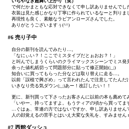
いちやなぎ超舞い上がり（笑）
で何だかまともな応対できなくて申し訳ありませんでした(;
衣装は見た感じかなり丁寧に作られているなーと判りま
再現性も良く、素敵なラビアンローズさんでした。
ありがとうございますぅ(^^)
#6
売り子中
自分の新刊を読んでみたり…。
「なにぃい？！ここでミスタイプだとぉおお？！」
と叫んでしまうくらいのクライマックスシーンでミス発
余った値札紙切って問題部分に貼って修正開始(;_;)
知合いに買ってもらった分などは取り替えに走る…。
以前「誤植で興ざめ」って言われたんで注意してたんだ
いきなり売る気ダウン(;_;)あー！改訂したい！！
更に、新刊買って下さったお客さんに以前の本も薦めて
「いやー、持ってますよ。もうティアの頃から買ってま
…ぐはぁ、常連の方ではないですか、申し訳ありませんでした
人の顔覚えるの苦手とはいえ大変な失礼を、すみません m(
#7
西館ダッシュ