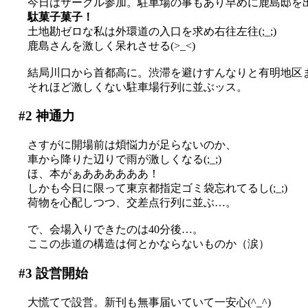
今日はサークル参加。駐車場の事もあり早めに鹿島邸を
駄菓子菓子！
土地勘ゼロな私は外環道の入口を求め右往左往(;_;)
鹿島さんを激しく呆れさせる(>_<)
結局川口から首都高に。渋滞を避けすんなりと有明地区
それほど激しくない駐車場行列に並ぶッス。
#2
神通力
さすがに開場前は煩悩力が足らないのか、
車から降りた辺りで雨が激しくなる(;_;)
ほ、本がぁああああああ！
しかも今日に限って東京都指定ゴミ袋忘れてるし(;_;)
荷物を心配しつつ、交差点行列に並ぶ…。
で、会場入りできたのは40分後…。
ここの歩道の構造は何とかならないものか（涙）
#3
設営開始
大慌てで設営。新刊も無事届いていて一安心(^_^)