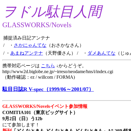
ヲドル駄目人間
GLASSWORKS/Novels
捕捉済み日記アンテナ
/ ・
さかにゃんてな
（おさかなさん）
/ ・
あまねアンテナ
（天野優さん）
/ ・
ダメあんてな
（じゅ
携帯対応ページは
こちら
↓からどうぞ。
http://www2d.biglobe.ne.jp/~irreso/neodame/hns/i/index.cgi
（動作確認：ez / willcom / FORMA)
駄目日誌R V-spec（1999/06～2001/07）
GLASSWORKS/Novelsイベント参加情報
COMITIA101（東京ビッグサイト）
9月2日（日）う12b
にて参加します！
新刊
「どんなときも どんなときも どんなときも」A5 20P 領布