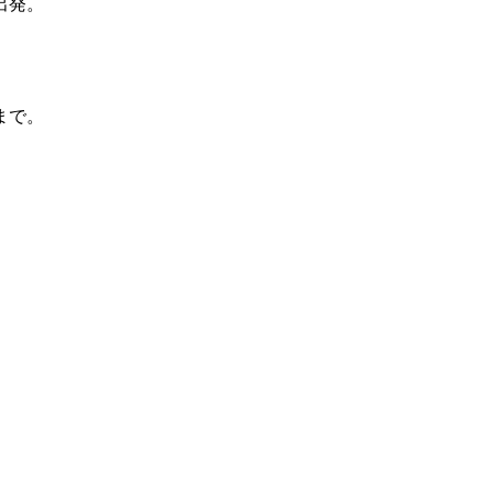
出発。
まで。