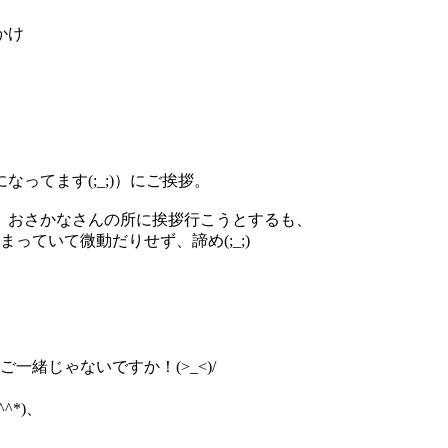
。
かけ
ってます(;_;)）にご挨拶。
、おさかなさんの所に挨拶行こうとするも、
っていて微動だりせず、諦め(;_;)
ご一緒じゃないですか！(>_<)/
^*)、