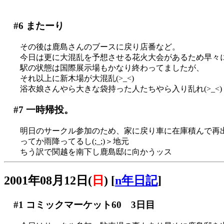
#6
またーり
その後は鹿島さんのブースに戻り店番など。
今日は更に大混乱を予想させる花火大会があるため早々
駅の状態は国際展示場もかなり終わってましたが、
それ以上に新木場が大混乱(>_<)
浴衣娘さんやら大きな袋持った人たちやら入り乱れ(>_<)
#7
一時帰投。
明日のサークル参加のため、家に戻り車に在庫積んで再
ってか雨降ってるし(;_;)＞地元
ちう訳で関越を南下し鹿島邸に向かうッス
2001年08月12日(
日
)
[
n年日記
]
#1
コミックマーケット60 3日目