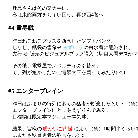
鹿島さんはその某大手に。
私は東館両方をちょい回り、再び西4階へ。
#4
雪辱戦
昨日ねこねこグッズを断念したソフトバンク。
しかし、紙袋の雪希＠
みずいろ
の白水着に籠絡され、
先行
者
販売のビジュアルブック購入（駄目人間デスか？(;_
その後、電撃屋でノベルティの引替え、
で、列が短かったので電撃大玉を買ってみたり(^^;)
#5
エンターブレイン
昨日はあまりの行列に多くの猛者が断念したという（笑
エンターブレインにとりあえず並んでみる。
目標物は限定本マジキュー本気球。
結果、皆様の
暖かいご声援
により（笑）1時間半くらい
…またも駄目勇者の称号を…(;_;)