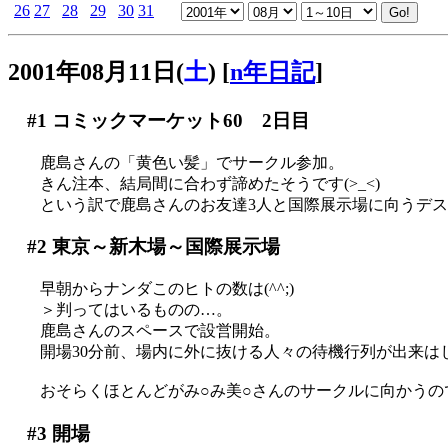
26
27
28
29
30
31
2001年08月11日(
土
)
[
n年日記
]
#1
コミックマーケット60 2日目
鹿島さんの「黄色い髪」でサークル参加。
きん注本、結局間に合わず諦めたそうです(>_<)
という訳で鹿島さんのお友達3人と国際展示場に向うデ
#2
東京～新木場～国際展示場
早朝からナンダこのヒトの数は(^^;)
＞判ってはいるものの…。
鹿島さんのスペースで設営開始。
開場30分前、場内に外に抜ける人々の待機行列が出来は
おそらくほとんどがみ○み美○さんのサークルに向かうの
#3
開場