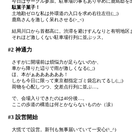
今日はサークル参加。駐車場の事もあり早めに鹿島邸を
駄菓子菓子！
土地勘ゼロな私は外環道の入口を求め右往左往(;_;)
鹿島さんを激しく呆れさせる(>_<)
結局川口から首都高に。渋滞を避けすんなりと有明地区
それほど激しくない駐車場行列に並ぶッス。
#2
神通力
さすがに開場前は煩悩力が足らないのか、
車から降りた辺りで雨が激しくなる(;_;)
ほ、本がぁああああああ！
しかも今日に限って東京都指定ゴミ袋忘れてるし(;_;)
荷物を心配しつつ、交差点行列に並ぶ…。
で、会場入りできたのは40分後…。
ここの歩道の構造は何とかならないものか（涙）
#3
設営開始
大慌てで設営。新刊も無事届いていて一安心(^_^)