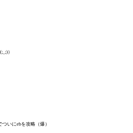
;)）
）
でついにebを攻略（爆）