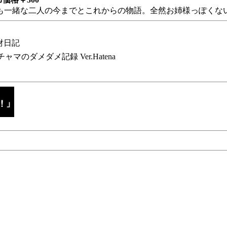
も一緒な二人の今までとこれからの物語。全然お姉様っぽくない
財日記
チャマのダメダメ記録 Ver.Hatena