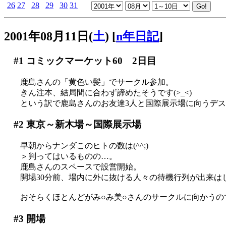
26
27
28
29
30
31
2001年08月11日(
土
)
[
n年日記
]
#1
コミックマーケット60 2日目
鹿島さんの「黄色い髪」でサークル参加。
きん注本、結局間に合わず諦めたそうです(>_<)
という訳で鹿島さんのお友達3人と国際展示場に向うデ
#2
東京～新木場～国際展示場
早朝からナンダこのヒトの数は(^^;)
＞判ってはいるものの…。
鹿島さんのスペースで設営開始。
開場30分前、場内に外に抜ける人々の待機行列が出来は
おそらくほとんどがみ○み美○さんのサークルに向かうの
#3
開場