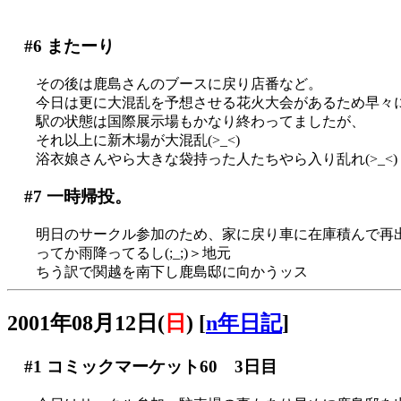
#6
またーり
その後は鹿島さんのブースに戻り店番など。
今日は更に大混乱を予想させる花火大会があるため早々
駅の状態は国際展示場もかなり終わってましたが、
それ以上に新木場が大混乱(>_<)
浴衣娘さんやら大きな袋持った人たちやら入り乱れ(>_<)
#7
一時帰投。
明日のサークル参加のため、家に戻り車に在庫積んで再
ってか雨降ってるし(;_;)＞地元
ちう訳で関越を南下し鹿島邸に向かうッス
2001年08月12日(
日
)
[
n年日記
]
#1
コミックマーケット60 3日目