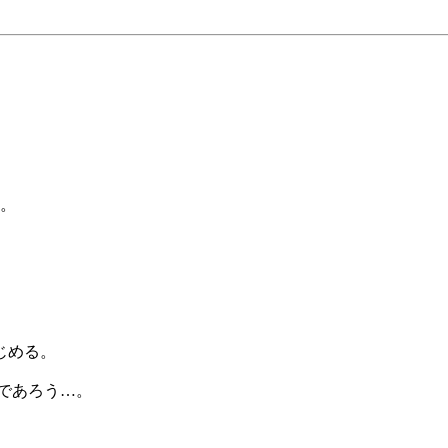
ス。
じめる。
であろう…。