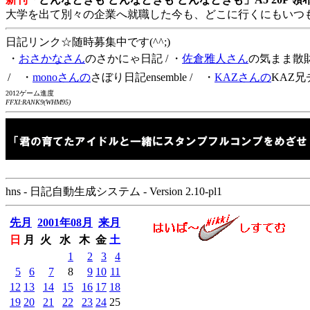
大学を出て別々の企業へ就職した今も、どこに行くにもいつ
日記リンク☆随時募集中です(^^;)
・
おさかなさん
のさかにゃ日記
/ ・
佐倉雅人さん
の気まま散
/ ・
monoさんの
さぼり日記ensemble
/ ・
KAZさんの
KAZ兄
2012ゲーム進度
FFXI:RANK9(WHM95)
hns - 日記自動生成システム - Version 2.10-pl1
先月
2001年08月
来月
日
月
火
水
木
金
土
1
2
3
4
5
6
7
8
9
10
11
12
13
14
15
16
17
18
19
20
21
22
23
24
25