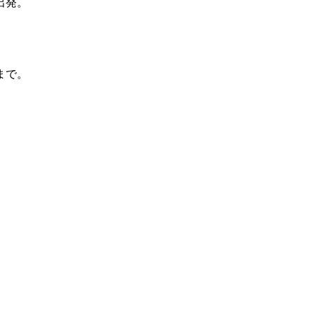
出発。
まで。