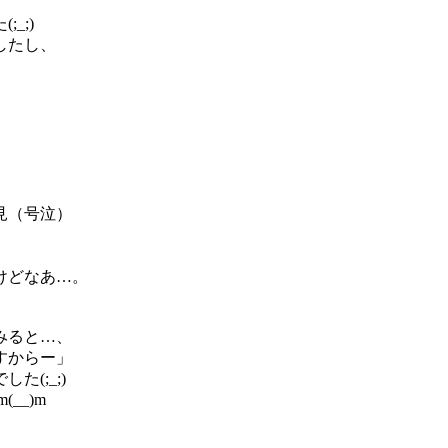
_;)
したし、
見（号泣）
けどなあ…。
みると…、
すからー」
(;_;)
__)m