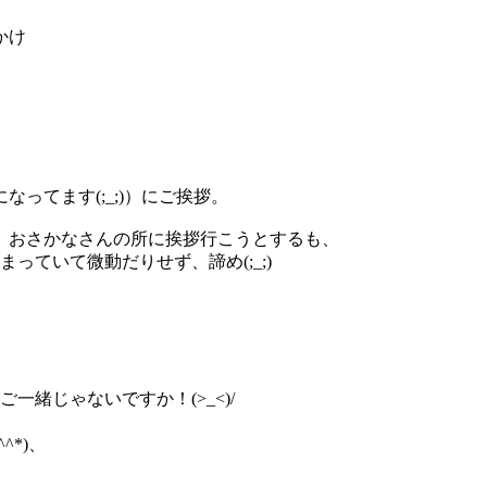
。
かけ
ってます(;_;)）にご挨拶。
、おさかなさんの所に挨拶行こうとするも、
っていて微動だりせず、諦め(;_;)
ご一緒じゃないですか！(>_<)/
^*)、