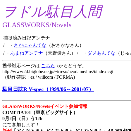
ヲドル駄目人間
GLASSWORKS/Novels
捕捉済み日記アンテナ
/ ・
さかにゃんてな
（おさかなさん）
/ ・
あまねアンテナ
（天野優さん）
/ ・
ダメあんてな
（じゅ
携帯対応ページは
こちら
↓からどうぞ。
http://www2d.biglobe.ne.jp/~irreso/neodame/hns/i/index.cgi
（動作確認：ez / willcom / FORMA)
駄目日誌R V-spec（1999/06～2001/07）
GLASSWORKS/Novelsイベント参加情報
COMITIA101（東京ビッグサイト）
9月2日（日）う12b
にて参加します！
新刊
「どんなときも どんなときも どんなときも」A5 20P 領布