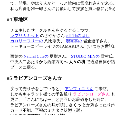
で、開場。やはり人がどーっと館内に雪崩れ込んで来る
私も店番を雅一郎さんにお願いして挨拶と買い物にお出
#4
東地区
チェキしたサークルさんをぐるぐるしつつ、
レプリカキット
のさやかさん
cellfishのはち
カロリーフリーの
八比剛氏、
喫呵亭の
岩倉遼子さん、
トーキョーコピーライツのTAMAKIさん（いつもお世話にな
西館の
Natural Cuteの
夏樹さん、
STUDIO MINの
雪村氏
中央入口あたりから西館方向へ
人々の塊
で通路自体が詰ま
ブースに戻る。
#5
ラビアンローズさん☆
戻って売り子をしていると、
アンフィニさん
ご来訪。
しかもキャラット板での予告通り
ラビアンローズさん
も
更に、「こんにちはー」とお互いお辞儀をした時に、
ラビアンローズさんの耳が頭に
さくっ
とか刺さったり(*^
ガード不能、至福のミナタク状態（逝）