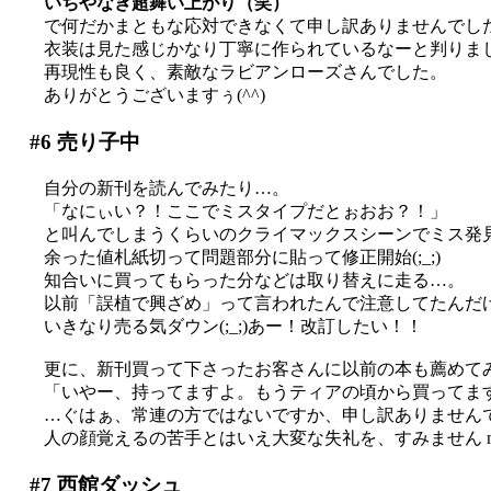
いちやなぎ超舞い上がり（笑）
で何だかまともな応対できなくて申し訳ありませんでした(;
衣装は見た感じかなり丁寧に作られているなーと判りま
再現性も良く、素敵なラビアンローズさんでした。
ありがとうございますぅ(^^)
#6
売り子中
自分の新刊を読んでみたり…。
「なにぃい？！ここでミスタイプだとぉおお？！」
と叫んでしまうくらいのクライマックスシーンでミス発
余った値札紙切って問題部分に貼って修正開始(;_;)
知合いに買ってもらった分などは取り替えに走る…。
以前「誤植で興ざめ」って言われたんで注意してたんだ
いきなり売る気ダウン(;_;)あー！改訂したい！！
更に、新刊買って下さったお客さんに以前の本も薦めて
「いやー、持ってますよ。もうティアの頃から買ってま
…ぐはぁ、常連の方ではないですか、申し訳ありませんでした
人の顔覚えるの苦手とはいえ大変な失礼を、すみません m(
#7
西館ダッシュ