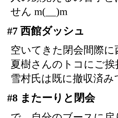
せん m(__)m
#7
西館ダッシュ
空いてきた閉会間際に
夏樹さんのトコにご挨
雪村氏は既に撤収済みでし
#8
またーりと閉会
で、自分のブースに戻