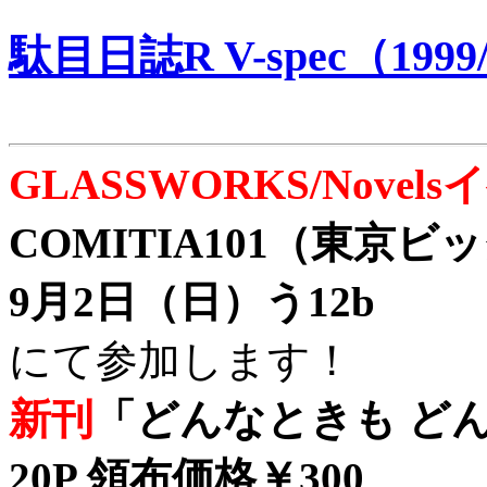
駄目日誌R V-spec（1999/
GLASSWORKS/Nove
COMITIA101（東京
9月2日（日）う12b
にて参加します！
新刊
「どんなときも どん
20P 領布価格￥300