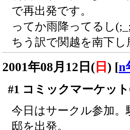
で再出発です。
ってか雨降ってるし(;_
ちう訳で関越を南下し
2001年08月12日(
日
)
[
n
#1
コミックマーケット6
今日はサークル参加。
邸を出発。