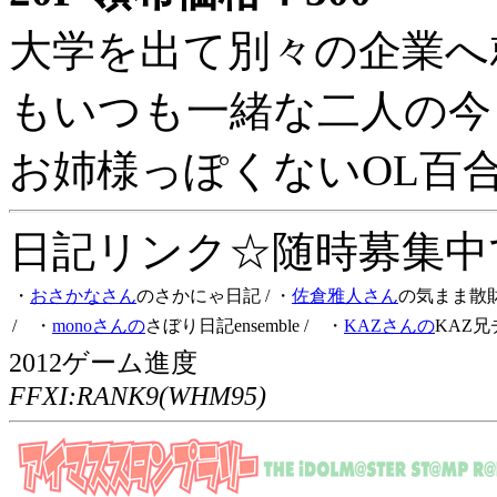
大学を出て別々の企業へ
もいつも一緒な二人の今
お姉様っぽくないOL百
日記リンク☆随時募集中です
・
おさかなさん
のさかにゃ日記
/ ・
佐倉雅人さん
の気まま散
/ ・
monoさんの
さぼり日記ensemble
/ ・
KAZさんの
KAZ兄
2012ゲーム進度
FFXI:RANK9(WHM95)