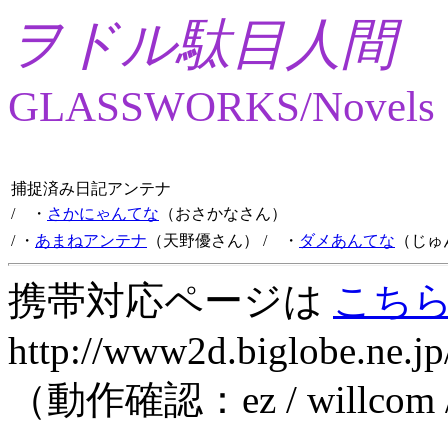
ヲドル駄目人間
GLASSWORKS/Novels
捕捉済み日記アンテナ
/ ・
さかにゃんてな
（おさかなさん）
/ ・
あまねアンテナ
（天野優さん）
/ ・
ダメあんてな
（じゅ
携帯対応ページは
こち
http://www2d.biglobe.ne.jp
（動作確認：ez / willcom 