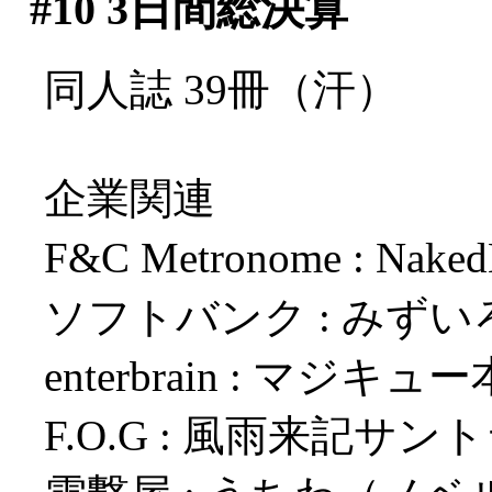
#10
3日間総決算
同人誌 39冊（汗）
企業関連
F&C Metronome : Nak
ソフトバンク : みず
enterbrain : マジキ
F.O.G : 風雨来記サ