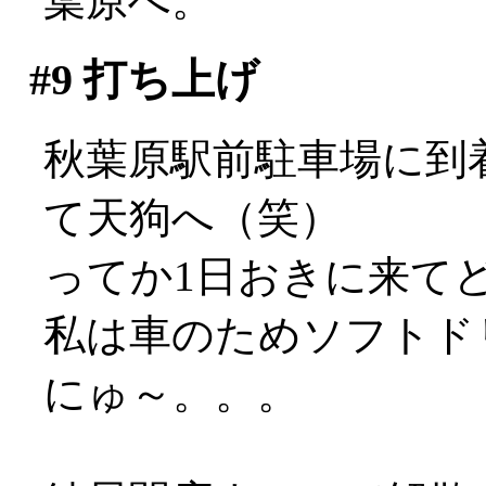
葉原へ。
#9
打ち上げ
秋葉原駅前駐車場に到
て天狗へ（笑）
ってか1日おきに来てどうす
私は車のためソフトドリ
にゅ～。。。