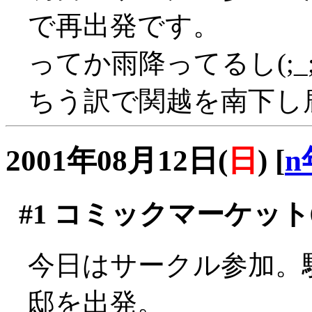
で再出発です。
ってか雨降ってるし(;_
ちう訳で関越を南下し
2001年08月12日(
日
)
[
n
#1
コミックマーケット6
今日はサークル参加。
邸を出発。