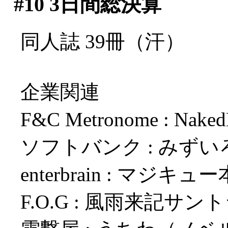
#10
3日間総決算
同人誌 39冊（汗）
企業関連
F&C Metronome : Nak
ソフトバンク : みず
enterbrain : マジキ
F.O.G : 風雨来記サ