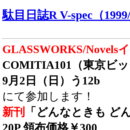
駄目日誌R V-spec（1999/
GLASSWORKS/Nove
COMITIA101（東京
9月2日（日）う12b
にて参加します！
新刊
「どんなときも どん
20P 領布価格￥300