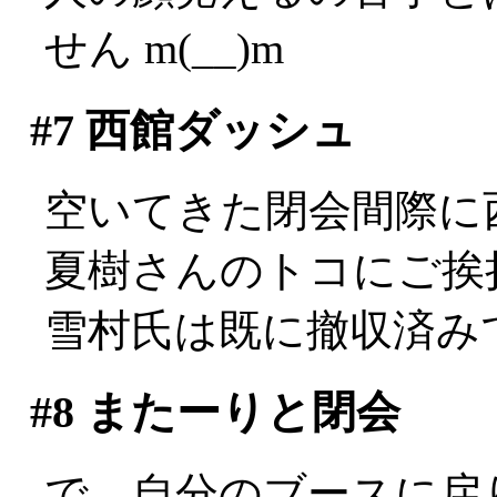
せん m(__)m
#7
西館ダッシュ
空いてきた閉会間際に
夏樹さんのトコにご挨
雪村氏は既に撤収済みでし
#8
またーりと閉会
で、自分のブースに戻