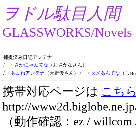
ヲドル駄目人間
GLASSWORKS/Novels
捕捉済み日記アンテナ
/ ・
さかにゃんてな
（おさかなさん）
/ ・
あまねアンテナ
（天野優さん）
/ ・
ダメあんてな
（じゅ
携帯対応ページは
こち
http://www2d.biglobe.ne.jp
（動作確認：ez / willcom 