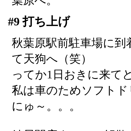
葉原へ。
#9
打ち上げ
秋葉原駅前駐車場に到
て天狗へ（笑）
ってか1日おきに来てどうす
私は車のためソフトドリ
にゅ～。。。