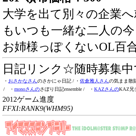
大学を出て別々の企業へ
もいつも一緒な二人の今
お姉様っぽくないOL百
日記リンク☆随時募集中です
・
おさかなさん
のさかにゃ日記
/ ・
佐倉雅人さん
の気まま散
/ ・
monoさんの
さぼり日記ensemble
/ ・
KAZさんの
KAZ兄
2012ゲーム進度
FFXI:RANK9(WHM95)